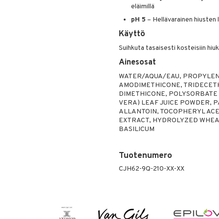
eläimillä
pH 5
– Hellävarainen hiusten l
Käyttö
Suihkuta tasaisesti kosteisiin hiuk
Ainesosat
WATER/AQUA/EAU, PROPYLENE
AMODIMETHICONE, TRIDECETH
DIMETHICONE, POLYSORBATE 
VERA) LEAF JUICE POWDER, PA
ALLANTOIN, TOCOPHERYL ACET
EXTRACT, HYDROLYZED WHEAT
BASILICUM
Tuotenumero
CJH62-9Q-210-XX-XX