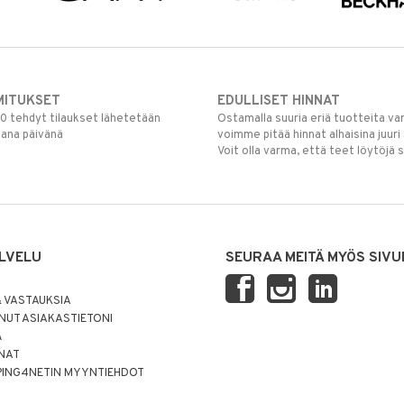
MITUKSET
EDULLISET HINNAT
00 tehdyt tilaukset lähetetään
Ostamalla suuria eriä tuotteita 
mana päivänä
voimme pitää hinnat alhaisina juuri
Voit olla varma, että teet löytöjä 
LVELU
SEURAA MEITÄ MYÖS SIVU
 VASTAUKSIA
UT ASIAKASTIETONI
Ä
NNAT
PING4NETIN MYYNTIEHDOT