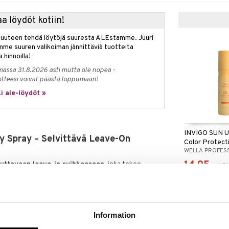
a löydöt kotiin!
isuuteen tehdä löytöjä suuresta ALEstamme. Juuri
mme suuren valikoiman jännittäviä tuotteita
a hinnoilla!
massa 31.8.2026 asti mutta ole nopea -
otteesi voivat päästä loppumaan!
i ale-löydöt »
INVIGO SUN U
ay Spray – Selvittävä Leave-On
Color Protect
WELLA PROFES
14,95
euttavaan leave-in suihkeeseen
, joka tekee
(
21
€
, vahvistaa ja pehmentää – täydellinen normaalista
ly Hills Everyday Spray Detangling Leave-On
le, joka saat helposti takkuja tai haluat valmistella
tä ne tuntuvat raskailta.
tettu
kasviuutteilla
, jotka tarjoavat intensiivistä
Information
a tekevät hiuksista pehmeät, kiiltävät ja helposti