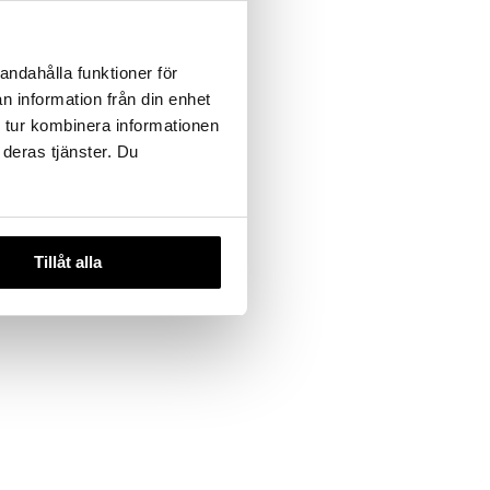
andahålla funktioner för
n information från din enhet
Repair
 tur kombinera informationen
tment
 deras tjänster. Du
Tillåt alla