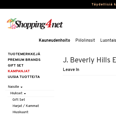
Täydellisiä 
Kauneudenhoito
Piilolinssit
Luontai
TUOTEMERKKEJÄ
J. Beverly Hills
PREMIUM BRANDS
GIFT SET
Leave In
KAMPANJAT
UUSIA TUOTTEITA
Naisille
Hiukset
Gift Set
Harjat / Kammat
Hiuskuurit