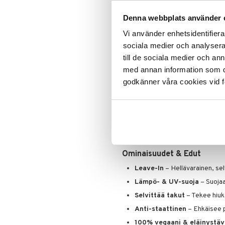
Puuteri
harjattavat. Suihke antaa hiuksille
Ripsiväri
luonnollisen tasapainon.
Denna webbplats använder 
Silmänrajauskynät
Everyday Sprayn Edut
Vi använder enhetsidentifierar
Selvittää takut
ja tekee hiuk
sociala medier och analysera 
Kosteuttava & hoitava
norma
till de sociala medier och a
Lämpösuoja
– suojaa föönate
med annan information som du 
godkänner våra cookies vid f
Vahvistaa ja virkistää hiuk
Sopii
kaikille hiustyypeille
Avaintarvikkeet
Kasviuutteet
– Antavat ravin
Kosteuttavat aineet
– Säily
Ominaisuudet & Edut
Leave-In
– Hellävarainen, sel
Lämpö- & UV-suoja
– Suojaa 
Selvittää takut
– Tekee hiuks
Anti-staattinen
– Ehkäisee p
100% vegaani & eläinystäv