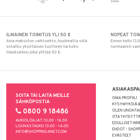
ILMAINEN TOIMITUS YLI 50 €
NOPEAT TOI
Aina maksuton vaihtoehto, huolimatta siitä
Ennen kello 13.
ostatko yksittäisen tuotteen tai koko
normaalisti sa
tilauksellesi joka ylittää 50 €.
ASIAKASPA
SOITA TAI LAITA MEILLE
OMA PROFIILI
SÄHKÖPOSTIA
KYSYMYKSIÄ &
0800 9 18486
OLEN UNOHTAN
OTA YHTEYTT
AUKIOLOAJAT: 10.00 - 16.00
EDULLISET HI
LOUNASTAUKO 13.00 - 14.00
EHDOT - SHOP
INFO@SHOPPING4NET.COM
EVÄSTEET