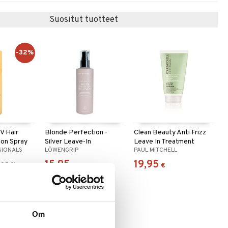
Suositut tuotteet
-32%
V Hair
Blonde Perfection -
Clean Beauty Anti Frizz
ion Spray
Silver Leave-In
Leave In Treatment
SIONALS
LÖWENGRIP
PAUL MITCHELL
Treatment
15,95
19,95
,95
€
)
€
€
Om