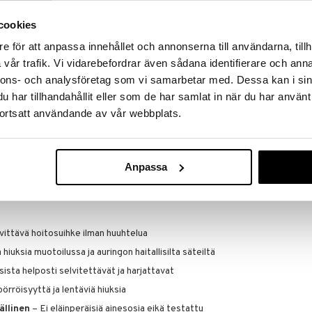
 voimaa, ehkäisee vaurioita ja säilyttää hiusten
cookies
e för att anpassa innehållet och annonserna till användarna, tillh
sista helposti harjattavat
vår trafik. Vi vidarebefordrar även sådana identifierare och anna
Clean Beauty 
alista vaurioituneisiin hiuksiin
nnons- och analysföretag som vi samarbetar med. Dessa kan i sin
Leave In Trea
ssa, suoristaessa tai kihartaessa
har tillhandahållit eller som de har samlat in när du har använt
PAUL MITCHELL
ortsatt användande av vår webbplats.
sia
– vähentää vaurioiden riskiä
22,95
€
Anpassa
toa ja vahvistavat hiuksia
ttävät kosteustasapainon ja ehkäisevät pörröisyyttä
vittävä hoitosuihke ilman huuhtelua
hiuksia muotoilussa ja auringon haitallisilta säteiltä
ista helposti selvitettävät ja harjattavat
örröisyyttä ja lentäviä hiuksia
ällinen
– Ei eläinperäisiä ainesosia eikä testattu