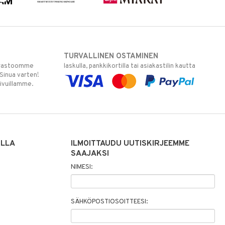
TURVALLINEN OSTAMINEN
varastoomme
laskulla, pankkikortilla tai asiakastilin kautta
 Sinua varten!
sivuillamme.
ILLA
ILMOITTAUDU UUTISKIRJEEMME
SAAJAKSI
NIMESI:
SÄHKÖPOSTIOSOITTEESI: