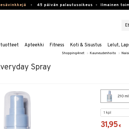
kesävinkkejä
-
45 päivän palautusoikeus -
Ilmainen toim
stuotteet
Apteekki
Fitness
Koti & Sisustus
Lelut, Lap
Shopping4net
»
Kauneudenhoito
»
Naisi
 Everyday Spray
210 ml 
31,95
€