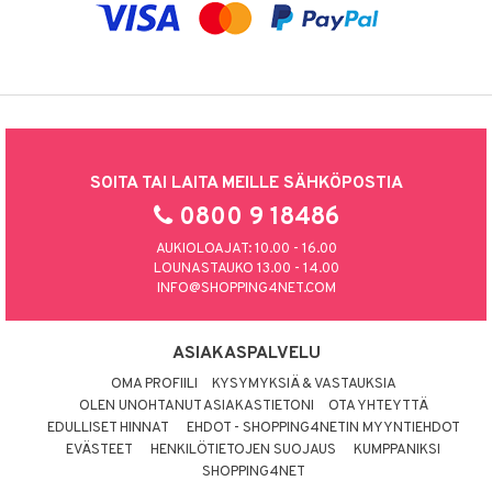
SOITA TAI LAITA MEILLE SÄHKÖPOSTIA
0800 9 18486
AUKIOLOAJAT: 10.00 - 16.00
LOUNASTAUKO 13.00 - 14.00
INFO@SHOPPING4NET.COM
ASIAKASPALVELU
OMA PROFIILI
KYSYMYKSIÄ & VASTAUKSIA
OLEN UNOHTANUT ASIAKASTIETONI
OTA YHTEYTTÄ
EDULLISET HINNAT
EHDOT - SHOPPING4NETIN MYYNTIEHDOT
EVÄSTEET
HENKILÖTIETOJEN SUOJAUS
KUMPPANIKSI
SHOPPING4NET