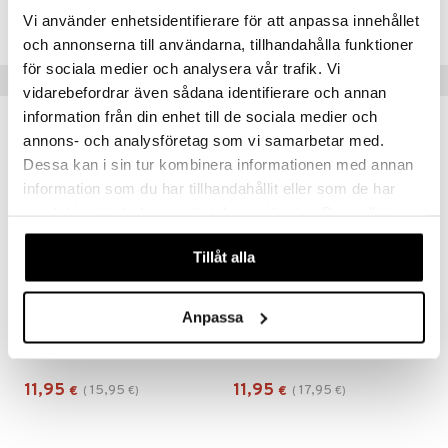
CWE87-WH-200-XX-XX
Vi använder enhetsidentifierare för att anpassa innehållet
och annonserna till användarna, tillhandahålla funktioner
för sociala medier och analysera vår trafik. Vi
Suositut tuotteet
vidarebefordrar även sådana identifierare och annan
information från din enhet till de sociala medier och
-25%
-33%
annons- och analysföretag som vi samarbetar med.
Dessa kan i sin tur kombinera informationen med annan
information som du har tillhandahållit eller som de har
samlat in när du har använt deras tjänster. Du godkänner
våra cookies vid fortsatt användande av vår webbplats.
Tillåt alla
Anpassa
INVIGO SUN After Sun Express Conditioner
INVIGO Nutri Enrich Conditioner - Deep Nourishing
WELLA PROFESSIONALS
WELLA PROFESSIONALS
11,95
11,95
15,95
17,95
€
(
€
)
€
(
€
)