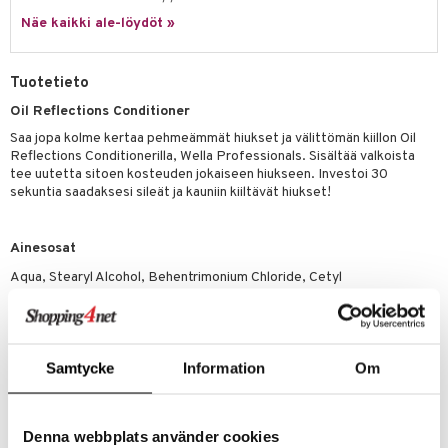
 verkkokaupasta
taloöljyt
Näe kaikki ale-löydöt »
ta & Viikset
talovoiteet
he 3: Kosteutus
teudenhoito
likiilto
t
talovoiteet
distaminen
rinta ja naamiot
lipuna
matics Elixir
o
Tuotetieto
rumit
distus
ltenrajausväri
yx
inkosuoja
Oil Reflections Conditioner
mänympärysvoiteet
rumit
makarvat
nique Happy
aihetta Miehille
Saa jopa kolme kertaa pehmeämmät hiukset ja välittömän kiillon Oil
Reflections Conditionerilla, Wella Professionals. Sisältää valkoista
mien/Huulten Hoito
miväri
nique Happy For Men
nhoito
tee uutetta sitoen kosteuden jokaiseen hiukseen. Investoi 30
sekuntia saadaksesi sileät ja kauniin kiiltävät hiukset!
kkisiveltmit
kastus
kkivoide
teutus & Soujaus
Ainesosat
tevoide
ranajo & Ihonpuhdistus
Aqua, Stearyl Alcohol, Behentrimonium Chloride, Cetyl
Alcohol, Isopropyl Alcohol,Parfum, Bis-Aminopropyl
justusvoide
Dimethicone, Benzyl Alcohol,
Phenoxyethamol, Methylparaben,Tocopheryl
kipuna
Acetate, Propylparaben, Disodium EDTA, Hexyl Cinnamal, Propylene
Glycol,Linalool, Alpha-Isomethyl Ionone, Camellia Sinensis Leaf
Samtycke
Information
Om
teri
Extract, Macadamia Ternifolia Seed Oil, Camelia Oleifera Seed Oil
siväri
Denna webbplats använder cookies
Tuotenumero
mänrajauskynät