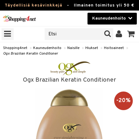
Täydellisiä kesävinkkejä
-
Ilmainen toimitus yli 50 €
Kauneudenhoito
ERKKEJÄ
Kauneudenhoito
M BRANDS
T
Piilolinssit
Shopping4net
»
Kauneudenhoito
»
Naisille
»
Hiukset
»
Hoitoaineet
»
Ogx Brazilian Keratin Conditioner
JAT
Luontaistuotteet
UOTTEITA
Apteekki
Ogx Brazilian Keratin Conditioner
Fitness
t
Koti & Sisustus
-20%
t Set
Lelut, Lapsi & Vauva
jat / Kammat
Tuotemerkkejä
skuurit
Kampanjat
stenlähtö