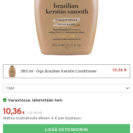
sväri
toaineet
isteita
ivashamppoo
ve-in hoitoaine
toilu
ssuihkeet
kölaitteet
10,36 €
385 ml - Ogx Brazilian Keratin Conditioner
arat
mpoot
lto & Antifrizz
ohoitoa
pösuojat
ito
Varastossa, lähetetään heti
heuttavat tuotteet
inkotuotteet
10,36
€
(
12,95
€
)
Maksa osamaksulla alkaen 4 € per kuukausi.
a & Geeli
koistuotteet
lakorut
iikka
eruskettavat tuotteet
vakorut
LISÄÄ OSTOSKORIIN
t Set
mit