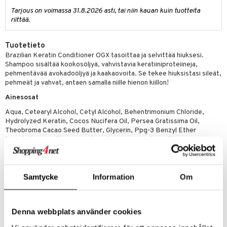
 verkkokaupasta
Tarjous on voimassa 31.8.2026 asti, tai niin kauan kuin tuotteita
taloöljyt
ta & Viikset
talovoiteet
he 3: Kosteutus
teudenhoito
likiilto
t
riittää.
talovoiteet
distaminen
rinta ja naamiot
lipuna
matics Elixir
o
Tuotetieto
rumit
distus
ltenrajausväri
yx
inkosuoja
Brazilian Keratin Conditioner OGX tasoittaa ja selvittää hiuksesi.
mänympärysvoiteet
Shampoo sisältää kookosöljyä, vahvistavia keratiiniproteiineja,
rumit
makarvat
nique Happy
aihetta Miehille
pehmentävää avokadoöljyä ja kaakaovoita. Se tekee hiuksistasi sileät,
pehmeät ja vahvat, antaen samalla niille hienon kiillon!
mien/Huulten Hoito
miväri
nique Happy For Men
nhoito
Ainesosat
kkisiveltmit
kastus
Aqua, Cetearyl Alcohol, Cetyl Alcohol, Behentrimonium Chloride,
kkivoide
Hydrolyzed Keratin, Cocos Nucifera Oil, Persea Gratissima Oil,
teutus & Soujaus
Theobroma Cacao Seed Butter, Glycerin, Ppg-3 Benzyl Ether
tevoide
ranajo & Ihonpuhdistus
Myristate, Dimethicone, Polyquaternium-47, Steareth-20, Disodium
Edta, Isopropyl Alcohol, Citric Acid, Sodium Hydroxide, Sodium
justusvoide
Benzoate, Pentaerythrityl Tetra-Di-T-Butyl Hydroxyhydrocinnamate,
Potassium Sorbate, Phenoxyethanol, Sodium Chloride, Sodium
kipuna
Carbonate, Parfum, Ci 19140, Ci 42090, Ci 16035
Samtycke
Information
Om
teri
Tuotenumero
siväri
Denna webbplats använder cookies
COG09-QL-385-XX-XX
mänrajauskynät