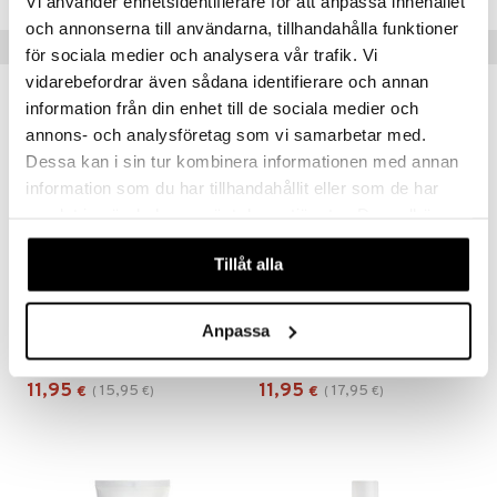
Vi använder enhetsidentifierare för att anpassa innehållet
och annonserna till användarna, tillhandahålla funktioner
Suositut tuotteet
för sociala medier och analysera vår trafik. Vi
vidarebefordrar även sådana identifierare och annan
-25%
-33%
information från din enhet till de sociala medier och
annons- och analysföretag som vi samarbetar med.
Dessa kan i sin tur kombinera informationen med annan
information som du har tillhandahållit eller som de har
samlat in när du har använt deras tjänster. Du godkänner
våra cookies vid fortsatt användande av vår webbplats.
Tillåt alla
INVIGO SUN After Sun Express Conditioner
INVIGO Nutri Enrich Conditioner - Deep Nourishing
Anpassa
WELLA PROFESSIONALS
WELLA PROFESSIONALS
11,95
11,95
15,95
17,95
€
(
€
)
€
(
€
)