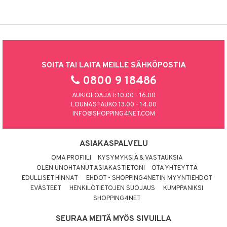
SOITA TAI LAITA MEILLE SÄHKÖPOSTIA
0800 9 18486
AUKIOLOAJAT: 10.00 - 16.00
LOUNASTAUKO 13.00 - 14.00
INFO@SHOPPING4NET.COM
ASIAKASPALVELU
OMA PROFIILI
KYSYMYKSIÄ & VASTAUKSIA
OLEN UNOHTANUT ASIAKASTIETONI
OTA YHTEYTTÄ
EDULLISET HINNAT
EHDOT - SHOPPING4NETIN MYYNTIEHDOT
EVÄSTEET
HENKILÖTIETOJEN SUOJAUS
KUMPPANIKSI
SHOPPING4NET
SEURAA MEITÄ MYÖS SIVUILLA