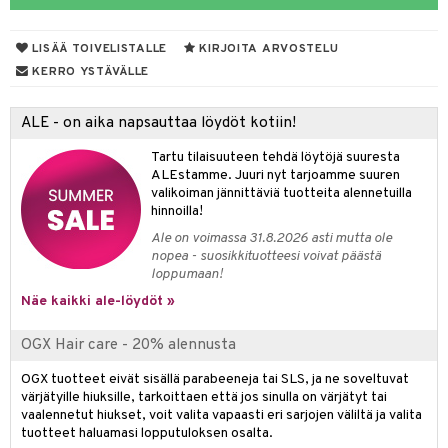
vojen poisto
nekorut
ulet
 de cologne
onhoito
LISÄÄ TOIVELISTALLE
KIRJOITA ARVOSTELU
vojen hoito
muksia
likiilto
o
 de parfum
i & Lapset
KERRO YSTÄVÄLLE
vovesi
vovoiteet
lipuna
nzer & Highlighter
nnet
 de toilette
inkotuotteet
t
ALE - on aika napsauttaa löydöt kotiin!
distus
kkä iho
metiikkalaukkuja
lirasva
kkivoide
okynnet
t tarvikkeet
japakkaukset
dorantit
stenlähtö
sasto
ito
iikkalaukkuja
Tartu tilaisuuteen tehdä löytöjä suuresta
mämeikinpoisto
va iho
rinta
auskynä
tevoide
sien hoito
kkaus
mät
ksukynttilät &
koistuotteet
sväri
inkotuotteet
sit
mit
otteita
ALEstamme. Juuri nyt tarjoamme suuren
onetuoksut
maali iho
japakkaukset
valikoiman jännittäviä tuotteita alennetuilla
kipuna
silakanpoisto
ut
liner / Kajaali
t Set
toaineet
koistuotteet
er shave balm
ko
onhoito
hinnoilla!
talosuihke
vainen iho
amiot
mer
silakat
setit
oripset
eruskettavat tuotteet
toilu
eruskettavat tuotteet
er shave lotion
inkotuotteet
Ale on voimassa 31.8.2026 asti mutta ole
nopea - suosikkituotteesi voivat päästä
rumit
teri
vikkeet
makarvat
kojen hoito
kölaitteet
vovoiteet
 de cologne
dorantit
linssit
loppumaan!
mänympärysvoiteet
ytetty Päivävoide
mivärit
vojen poisto
mpoot
Näe kaikki ale-löydöt »
metiikkalaukkuja
 de toilette
koistuotteet
UE
sienhoito
ien hoito
vikkeita
rinta
japakkaukset
eruskettavat tuotteet
e
OGX Hair care - 20% alennusta
spalvelu
siväri
rinta
japakkaus
vojen poisto
 10
 System
OGX tuotteet eivät sisällä parabeeneja tai SLS, ja ne soveltuvat
ksiä & vastauksia
värjätyille hiuksille, tarkoittaen että jos sinulla on värjätyt tai
pytuotteita
amiot
ien hoito
he 1: Puhdistus
ito
vaalennetut hiukset, voit valita vapaasti eri sarjojen väliltä ja valita
tuotetta
tuotteet haluamasi lopputuloksen osalta.
hkugeelit & saippuat
ranajotuotteet
hkugeelit & saippuat
he 2: Kirkastus
ien- ja Vartalonhoito