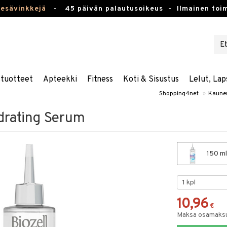
kesävinkkejä
-
45 päivän palautusoikeus -
Ilmainen toim
stuotteet
Apteekki
Fitness
Koti & Sisustus
Lelut, Lap
Shopping4net
»
Kaune
ydrating Serum
150 ml
10,96
€
Maksa osamaksul