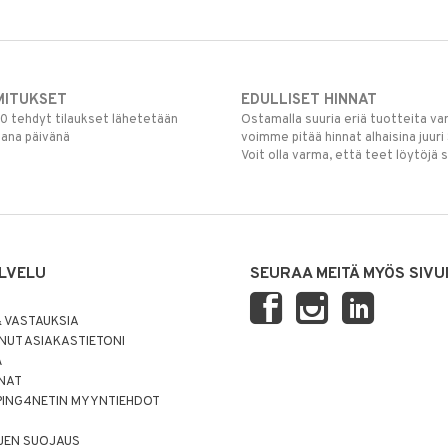
MITUKSET
EDULLISET HINNAT
00 tehdyt tilaukset lähetetään
Ostamalla suuria eriä tuotteita 
mana päivänä
voimme pitää hinnat alhaisina juuri
Voit olla varma, että teet löytöjä 
LVELU
SEURAA MEITÄ MYÖS SIVU
 VASTAUKSIA
UT ASIAKASTIETONI
Ä
NNAT
PING4NETIN MYYNTIEHDOT
JEN SUOJAUS