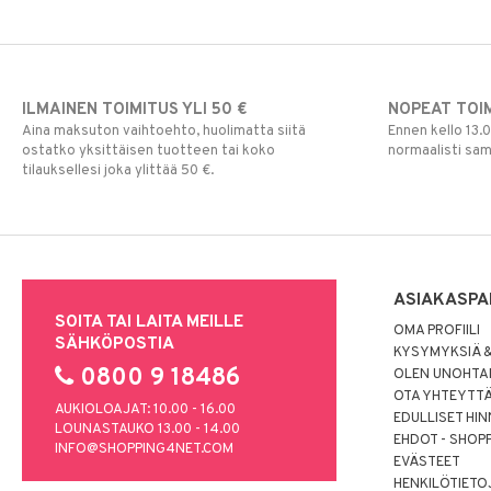
ILMAINEN TOIMITUS YLI 50 €
NOPEAT TOI
Aina maksuton vaihtoehto, huolimatta siitä
Ennen kello 13.
ostatko yksittäisen tuotteen tai koko
normaalisti sa
tilauksellesi joka ylittää 50 €.
ASIAKASPA
SOITA TAI LAITA MEILLE
OMA PROFIILI
SÄHKÖPOSTIA
KYSYMYKSIÄ &
0800 9 18486
OLEN UNOHTAN
OTA YHTEYTT
AUKIOLOAJAT: 10.00 - 16.00
EDULLISET HI
LOUNASTAUKO 13.00 - 14.00
EHDOT - SHOP
INFO@SHOPPING4NET.COM
EVÄSTEET
HENKILÖTIETO