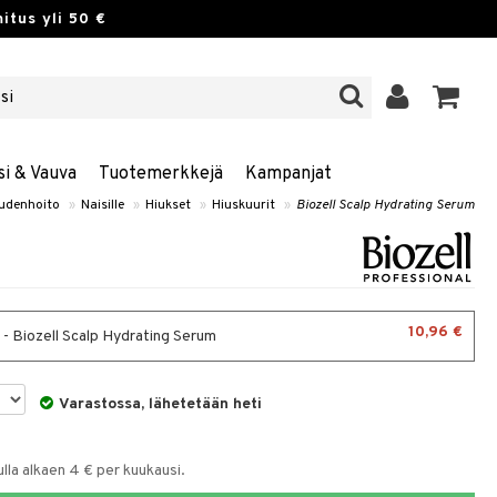
itus yli 50 €
si & Vauva
Tuotemerkkejä
Kampanjat
udenhoito
»
Naisille
»
Hiukset
»
Hiuskuurit
»
Biozell Scalp Hydrating Serum
10,96 €
 - Biozell Scalp Hydrating Serum
Varastossa, lähetetään heti
la alkaen 4 € per kuukausi.