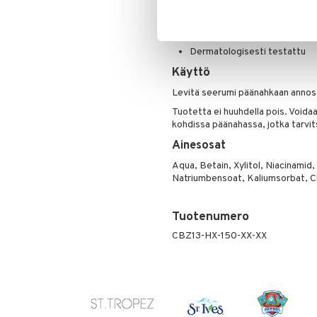
Puuteri
Silikoniton: Ei tuki huokosia t
Ripsiväri
Väritön: Luonnollinen ja puhda
Silmänrajauskynät
Dermatologisesti testattu
Käyttö
Levitä seerumi päänahkaan annost
Tuotetta ei huuhdella pois. Voidaa
kohdissa päänahassa, jotka tarvi
Ainesosat
Aqua, Betain, Xylitol, Niacinamid
Natriumbensoat, Kaliumsorbat, Ci
Tuotenumero
CBZ13-HX-150-XX-XX