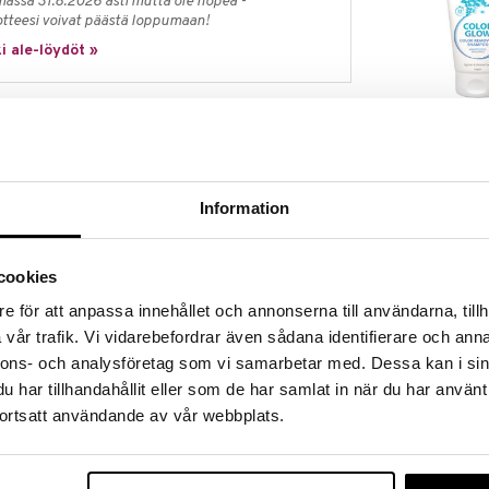
massa 31.8.2026 asti mutta ole nopea -
otteesi voivat päästä loppumaan!
i ale-löydöt »
Biozell Color 
hiuspohjaan jätettävä hoitotuote, joka tarjoaa
Removing Sh
tusta kuivalle ja kutiavalle hiuspohjalle. Tämä seerumi
BIOZELL PROF
kuivasta hiuspohjasta ja tarvitset helpotusta kutinaan
11,95
€
Information
entavitin®, betaiini (kierrätetty) ja kauraksylitoli
in tehokkaan tuotteen, joka hoitaa ja rauhoittaa
cookies
an tulehdusta ehkäisevistä ja huokosia supistavista
tä ihanteellisen myös hiuspohjan hoitoon.
e för att anpassa innehållet och annonserna till användarna, tillh
vår trafik. Vi vidarebefordrar även sådana identifierare och anna
nnons- och analysföretag som vi samarbetar med. Dessa kan i sin
vitin®
har tillhandahållit eller som de har samlat in när du har använt
ortsatt användande av vår webbplats.
etty)
eita.