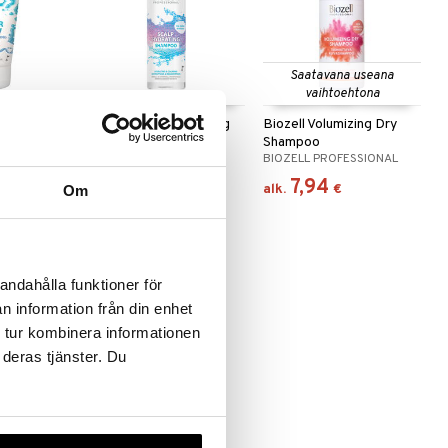
Saatavana useana
vaihtoehtona
Glow Color
Biozell Scalp Hydrating
Biozell Volumizing Dry
ampoo
Shampoo
Shampoo
ESSIONAL
BIOZELL PROFESSIONAL
BIOZELL PROFESSIONAL
10,96
7,94
€
alk.
€
Om
andahålla funktioner för
n information från din enhet
 tur kombinera informationen
 deras tjänster. Du