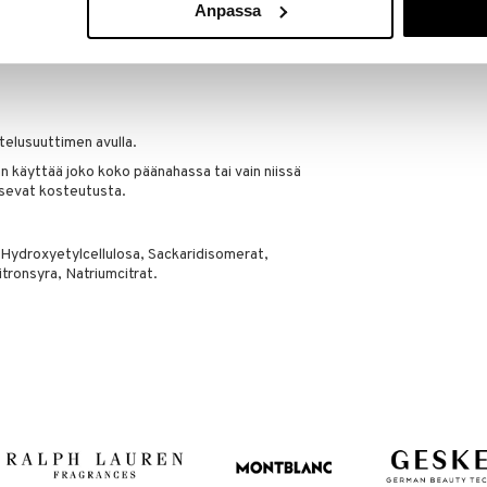
Anpassa
ai tee hiuksista raskaita.
s ilman keinotekoisia väriaineita.
elusuuttimen avulla.
n käyttää joko koko päänahassa tai vain niissä
tsevat kosteutusta.
, Hydroxyetylcellulosa, Sackaridisomerat,
tronsyra, Natriumcitrat.