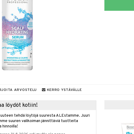
RJOITA ARVOSTELU
KERRO YSTÄVÄLLE
a löydöt kotiin!
isuuteen tehdä löytöjä suuresta ALEstamme. Juuri
mme suuren valikoiman jännittäviä tuotteita
a hinnoilla!