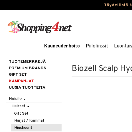
Täydellisiä 
Kauneudenhoito
Piilolinssit
Luontai
TUOTEMERKKEJÄ
Biozell Scalp H
PREMIUM BRANDS
GIFT SET
KAMPANJAT
UUSIA TUOTTEITA
Naisille
Hiukset
Gift Set
Harjat / Kammat
Hiuskuurit