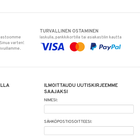
TURVALLINEN OSTAMINEN
varastoomme
laskulla, pankkikortilla tai asiakastilin kautta
 Sinua varten!
sivuillamme.
ILLA
ILMOITTAUDU UUTISKIRJEEMME
SAAJAKSI
NIMESI:
SÄHKÖPOSTIOSOITTEESI: