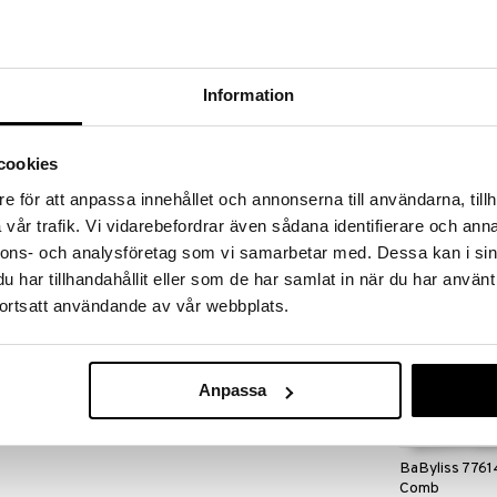
massa 31.8.2026 asti mutta ole nopea -
otteesi voivat päästä loppumaan!
i ale-löydöt »
Saatavana
Information
vaihtoe
WetBrush Orig
b on ympäristöystävällinen ja biologisesti hajoava
Detangler
cookies
ttu biologisesti hajoavasta kasvitärkkelyksestä,
WETBRUSH
ikalla 5 vuoden kuluessa, ja siinä on aaltomaiset
e för att anpassa innehållet och annonserna till användarna, tillh
9,95
 helposti ja poistavat solmut.
€
vår trafik. Vi vidarebefordrar även sådana identifierare och anna
 kookosöljyllä, joka hoitaa hiuksia, tasoittaa
nnons- och analysföretag som vi samarbetar med. Dessa kan i sin
meisiin, sileisiin ja kiiltäviin hiuksiin.
har tillhandahållit eller som de har samlat in när du har använt
ortsatt användande av vår webbplats.
 teepuuöljyllä, joka ravitsee hiuksia juuresta
lmia, jotka aiheuttavat kuivuutta, ärsytystä ja
Anpassa
BaByliss 7761
Comb