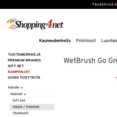
Täydellisiä 
Kauneudenhoito
Piilolinssit
Luontai
TUOTEMERKKEJÄ
WetBrush Go Gr
PREMIUM BRANDS
GIFT SET
KAMPANJAT
UUSIA TUOTTEITA
Naisille
Hiukset
Gift Set
Harjat / Kammat
Hiuskuurit