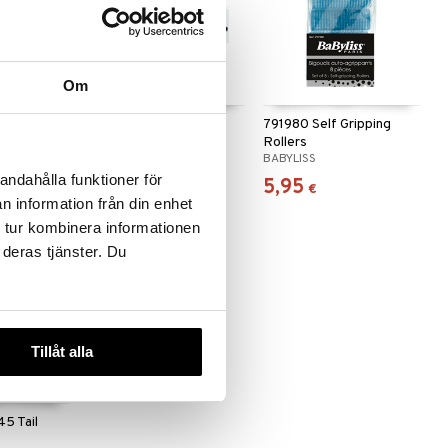
 useana
Om
htona
inal
7540 Round Brush
791980 Self Gripping
Rollers
VADECO
BABYLISS
andahålla funktioner för
7,99
5,95
€
€
n information från din enhet
 tur kombinera informationen
 deras tjänster. Du
Tillåt alla
45 Tail