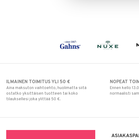
Puuteri
Ripsiväri
Silmänrajauskynät
ILMAINEN TOIMITUS YLI 50 €
NOPEAT TOI
Aina maksuton vaihtoehto, huolimatta siitä
Ennen kello 13.
ostatko yksittäisen tuotteen tai koko
normaalisti sa
tilauksellesi joka ylittää 50 €.
ASIAKASPA