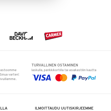
TURVALLINEN OSTAMINEN
varastoomme
laskulla, pankkikortilla tai asiakastilin kautta
 Sinua varten!
sivuillamme.
ILLA
ILMOITTAUDU UUTISKIRJEEMME