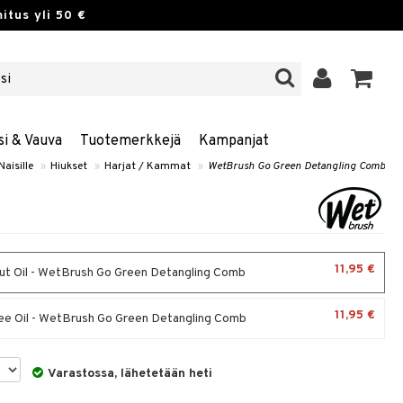
itus yli 50 €
si & Vauva
Tuotemerkkejä
Kampanjat
Naisille
»
Hiukset
»
Harjat / Kammat
»
WetBrush Go Green Detangling Comb
11,95 €
t Oil - WetBrush Go Green Detangling Comb
11,95 €
ee Oil - WetBrush Go Green Detangling Comb
Varastossa, lähetetään heti