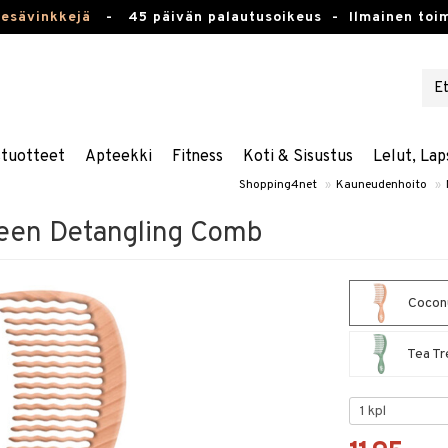
kesävinkkejä
-
45 päivän palautusoikeus -
Ilmainen toim
stuotteet
Apteekki
Fitness
Koti & Sisustus
Lelut, Lap
Shopping4net
»
Kauneudenhoito
»
een Detangling Comb
Coconu
Tea Tr