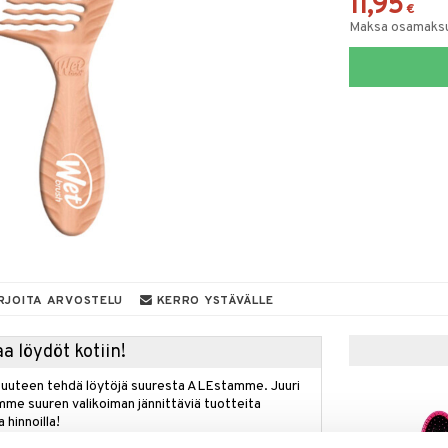
11,95
€
Maksa osamaksul
RJOITA ARVOSTELU
KERRO YSTÄVÄLLE
a löydöt kotiin!
isuuteen tehdä löytöjä suuresta ALEstamme. Juuri
mme suuren valikoiman jännittäviä tuotteita
a hinnoilla!