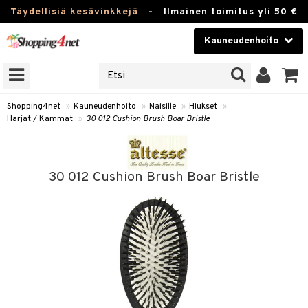
Täydellisiä kesävinkkejä
-
Ilmainen toimitus yli 50 €
Kauneudenhoito
ERKKEJÄ
Kauneudenhoito
M BRANDS
T
Piilolinssit
Shopping4net
»
Kauneudenhoito
»
Naisille
»
Hiukset
»
Harjat / Kammat
»
30 012 Cushion Brush Boar Bristle
JAT
Luontaistuotteet
UOTTEITA
Apteekki
30 012 Cushion Brush Boar Bristle
Fitness
t
Koti & Sisustus
t Set
Lelut, Lapsi & Vauva
rjat / Kammat
Tuotemerkkejä
skuurit
Kampanjat
stenlähtö