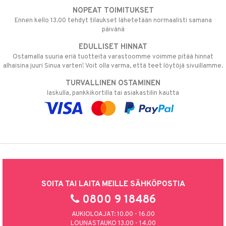
NOPEAT TOIMITUKSET
Ennen kello 13.00 tehdyt tilaukset lähetetään normaalisti samana
päivänä
EDULLISET HINNAT
Ostamalla suuria eriä tuotteita varastoomme voimme pitää hinnat
alhaisina juuri Sinua varten! Voit olla varma, että teet löytöjä sivuillamme.
TURVALLINEN OSTAMINEN
laskulla, pankkikortilla tai asiakastilin kautta
SOITA TAI LAITA MEILLE SÄHKÖPOSTIA
0800 9 18486
AUKIOLOAJAT: 10.00 - 16.00
LOUNASTAUKO 13.00 - 14.00