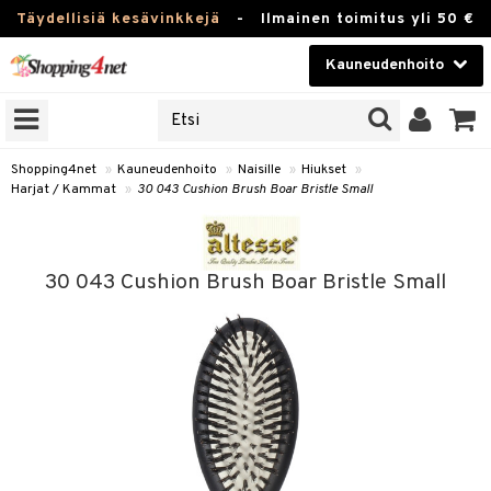
Täydellisiä kesävinkkejä
-
Ilmainen toimitus yli 50 €
Kauneudenhoito
ERKKEJÄ
Kauneudenhoito
M BRANDS
T
Piilolinssit
Shopping4net
»
Kauneudenhoito
»
Naisille
»
Hiukset
»
Harjat / Kammat
»
30 043 Cushion Brush Boar Bristle Small
JAT
Luontaistuotteet
UOTTEITA
Apteekki
30 043 Cushion Brush Boar Bristle Small
Fitness
t
Koti & Sisustus
t Set
Lelut, Lapsi & Vauva
rjat / Kammat
Tuotemerkkejä
skuurit
Kampanjat
stenlähtö