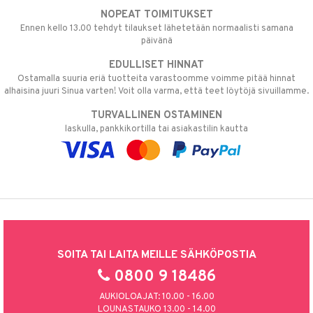
NOPEAT TOIMITUKSET
Ennen kello 13.00 tehdyt tilaukset lähetetään normaalisti samana
päivänä
EDULLISET HINNAT
Ostamalla suuria eriä tuotteita varastoomme voimme pitää hinnat
alhaisina juuri Sinua varten! Voit olla varma, että teet löytöjä sivuillamme.
TURVALLINEN OSTAMINEN
laskulla, pankkikortilla tai asiakastilin kautta
SOITA TAI LAITA MEILLE SÄHKÖPOSTIA
0800 9 18486
AUKIOLOAJAT: 10.00 - 16.00
LOUNASTAUKO 13.00 - 14.00