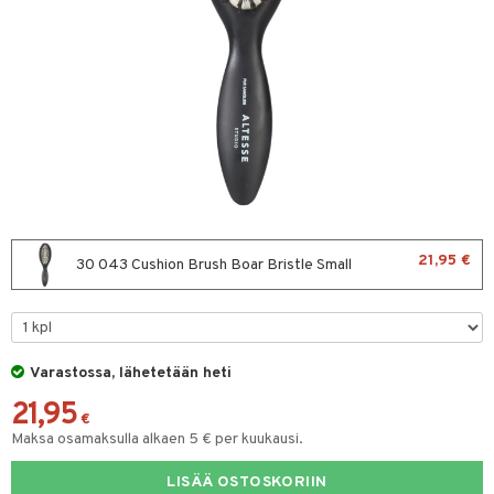
sväri
toaineet
isteita
ivashamppoo
ve-in hoitoaine
toilu
ssuihkeet
kölaitteet
21,95 €
30 043 Cushion Brush Boar Bristle Small
arat
mpoot
lto & Antifrizz
ohoitoa
pösuojat
ito
Varastossa, lähetetään heti
heuttavat tuotteet
inkotuotteet
21,95
€
Maksa osamaksulla alkaen 5 € per kuukausi.
a & Geeli
koistuotteet
lakorut
iikka
eruskettavat tuotteet
vakorut
LISÄÄ OSTOSKORIIN
t Set
mit