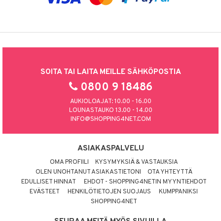
SOITA TAI LAITA MEILLE SÄHKÖPOSTIA
0800 9 18486
AUKIOLOAJAT: 10.00 - 16.00
LOUNASTAUKO 13.00 - 14.00
INFO@SHOPPING4NET.COM
ASIAKASPALVELU
OMA PROFIILI
KYSYMYKSIÄ & VASTAUKSIA
OLEN UNOHTANUT ASIAKASTIETONI
OTA YHTEYTTÄ
EDULLISET HINNAT
EHDOT - SHOPPING4NETIN MYYNTIEHDOT
EVÄSTEET
HENKILÖTIETOJEN SUOJAUS
KUMPPANIKSI
SHOPPING4NET