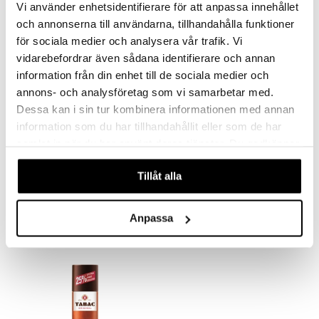
Vi använder enhetsidentifierare för att anpassa innehållet
och annonserna till användarna, tillhandahålla funktioner
för sociala medier och analysera vår trafik. Vi
vidarebefordrar även sådana identifierare och annan
information från din enhet till de sociala medier och
annons- och analysföretag som vi samarbetar med.
Dessa kan i sin tur kombinera informationen med annan
information som du har tillhandahållit eller som de har
samlat in när du har använt deras tjänster. Du godkänner
våra cookies vid fortsatt användande av vår webbplats.
Tabac - Shaving Foam
Tabac Original - Beard Shampoo & Conditioner
Tillåt alla
TABAC
TABAC
15,95
14,95
€
€
Anpassa