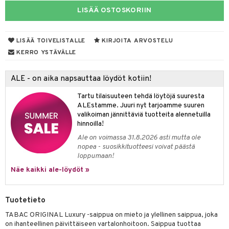
LISÄÄ OSTOSKORIIN
taloöljyt
linssit
talovoiteet
UE
LISÄÄ TOIVELISTALLE
KIRJOITA ARVOSTELU
e
KERRO YSTÄVÄLLE
spalvelu
 10
 System
ksiä & vastauksia
ALE - on aika napsauttaa löydöt kotiin!
he 1: Puhdistus
ito
tuotetta
Tartu tilaisuuteen tehdä löytöjä suuresta
he 2: Kirkastus
ien- ja Vartalonhoito
ALEstamme. Juuri nyt tarjoamme suuren
 verkkokaupasta
valikoiman jännittäviä tuotteita alennetuilla
he 3: Kosteutus
teudenhoito
likiilto
t
hinnoilla!
Ale on voimassa 31.8.2026 asti mutta ole
rinta ja naamiot
lipuna
matics Elixir
o
nopea - suosikkituotteesi voivat päästä
loppumaan!
distus
ltenrajausväri
yx
inkosuoja
Näe kaikki ale-löydöt »
rumit
makarvat
nique Happy
aihetta Miehille
mien/Huulten Hoito
miväri
nique Happy For Men
nhoito
Tuotetieto
kkisiveltmit
kastus
TABAC ORIGINAL Luxury -saippua on mieto ja ylellinen saippua, joka
on ihanteellinen päivittäiseen vartalonhoitoon. Saippua tuottaa
kkivoide