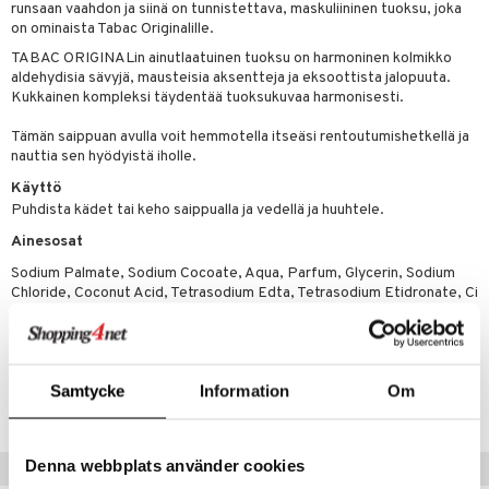
teutus & Soujaus
runsaan vaahdon ja siinä on tunnistettava, maskuliininen tuoksu, joka
on ominaista Tabac Originalille.
tevoide
ranajo & Ihonpuhdistus
TABAC ORIGINALin ainutlaatuinen tuoksu on harmoninen kolmikko
justusvoide
aldehydisia sävyjä, mausteisia aksentteja ja eksoottista jalopuuta.
Kukkainen kompleksi täydentää tuoksukuvaa harmonisesti.
kipuna
Tämän saippuan avulla voit hemmotella itseäsi rentoutumishetkellä ja
teri
nauttia sen hyödyistä iholle.
siväri
Käyttö
Puhdista kädet tai keho saippualla ja vedellä ja huuhtele.
mänrajauskynät
Ainesosat
Sodium Palmate, Sodium Cocoate, Aqua, Parfum, Glycerin, Sodium
Chloride, Coconut Acid, Tetrasodium Edta, Tetrasodium Etidronate, Ci
77891, Ci 77499
Tuotenumero
Samtycke
Information
Om
CTBC6-TC-150-XX-XX
Denna webbplats använder cookies
Vinkkejä sinulle