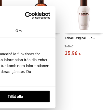
Om
 -
Tabac Original - Bath &
Tabac Original - EdC
t Spray
Shower
TABAC
TABAC
18,95
35,96
andahålla funktioner för
€
€
n information från din enhet
 tur kombinera informationen
 deras tjänster. Du
Tillåt alla