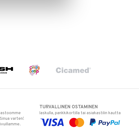
TURVALLINEN OSTAMINEN
varastoomme
laskulla, pankkikortilla tai asiakastilin kautta
 Sinua varten!
sivuillamme.