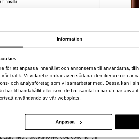
a hinnoilla!
massa 31.8.2026 asti mutta ole nopea -
otteesi voivat päästä loppumaan!
i ale-löydöt »
Information
Tabac Original
in hiusten kasvu, minkä vuoksi tarvitaan
Antiperspiran
ampoo & Conditioner sisältää hellävaraisia
cookies
TABAC
aikenlaisille partakasvuille sekä kasvojen iholle.
15,95
n ja salisyylihapon kanssa tämä tuote kosteuttaa
e för att anpassa innehållet och annonserna till användarna, tillh
€
vår trafik. Vi vidarebefordrar även sådana identifierare och anna
nnons- och analysföretag som vi samarbetar med. Dessa kan i sin
har tillhandahållit eller som de har samlat in när du har använt
tta kosteaan partaan, hiero varovasti vaahto,
rta huolellisesti.
ortsatt användande av vår webbplats.
camidopropyl Betaine, Glycerin, Sodium Chloride,
grance (Parfum), Ppg-1-Peg-9 Lauryl Glycol Ether,
Anpassa
, Sodium Formate, Peg-18 Glyceryl Oleate/Cocoate,
ydroxypropyltrimonium Chloride, Salicylic Acid,
id, Lauryl Methyl Gluceth-10 Hydroxypropyldimonium