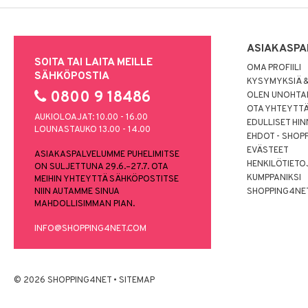
ASIAKASPA
SOITA TAI LAITA MEILLE
OMA PROFIILI
SÄHKÖPOSTIA
KYSYMYKSIÄ &
0800 9 18486
OLEN UNOHTAN
OTA YHTEYTT
AUKIOLOAJAT: 10.00 - 16.00
EDULLISET HI
LOUNASTAUKO 13.00 - 14.00
EHDOT - SHOP
EVÄSTEET
ASIAKASPALVELUMME PUHELIMITSE
HENKILÖTIETO
ON SULJETTUNA 29.6.–27.7. OTA
KUMPPANIKSI
MEIHIN YHTEYTTÄ SÄHKÖPOSTITSE
NIIN AUTAMME SINUA
SHOPPING4NE
MAHDOLLISIMMAN PIAN.
INFO@SHOPPING4NET.COM
© 2026 SHOPPING4NET
•
SITEMAP