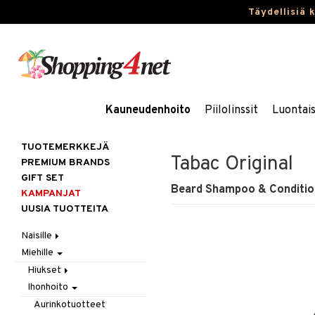
Täydellisiä 
Kauneudenhoito
Piilolinssit
Luontai
TUOTEMERKKEJÄ
Tabac Original
PREMIUM BRANDS
GIFT SET
Beard Shampoo & Conditio
KAMPANJAT
UUSIA TUOTTEITA
Naisille
Miehille
Hiukset
Ihonhoito
Gift Set
Hiukset
Korut
Harjat / Kammat
Aurinkotuotteet
Ihonhoito
Hiustenlähtö
Kosmetiikka
Hiuskuurit
Erikoistuotteet
Kaulakorut
Hiusväri
Aurinkotuotteet