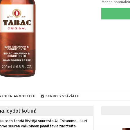
Maksa osamaksul
RJOITA ARVOSTELU
KERRO YSTÄVÄLLE
a löydöt kotiin!
isuuteen tehdä löytöjä suuresta ALEstamme. Juuri
mme suuren valikoiman jännittäviä tuotteita