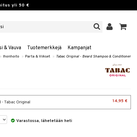
itus yli 50 €
si & Vauva
Tuotemerkkejä
Kampanjat
»
Ihonhoito
»
Parta & Viikset
»
Tabac Original - Beard Shampoo & Conditioner
14,95 €
 - Tabac Original
Varastossa, lähetetään heti