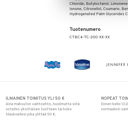
Chloride, Butyloctanol, Limonene,
Silmänrajauskynät
Ionone, Citronellol, Coumarin, Be
Hydrogenated Palm Glycerides Cit
Tuotenumero
CTBC4-TC-200-XX-XX
ILMAINEN TOIMITUS YLI 50 €
NOPEAT TOI
Aina maksuton vaihtoehto, huolimatta siitä
Ennen kello 13.
ostatko yksittäisen tuotteen tai koko
normaalisti sa
tilauksellesi joka ylittää 50 €.