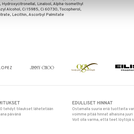
 Hydroxycitronellal, Linalool, Alpha-Isomethyl
nzyl Alcohol, Ci 15985, Ci 60730, Tocopherol,
rate, Lecithin, Ascorbyl Palmitate
MITUKSET
EDULLISET HINNAT
00 tehdyt tilaukset lähetetään
Ostamalla suuria eriä tuotteita 
mana päivänä
voimme pitää hinnat alhaisina juuri
Voit olla varma, että teet löytöjä 