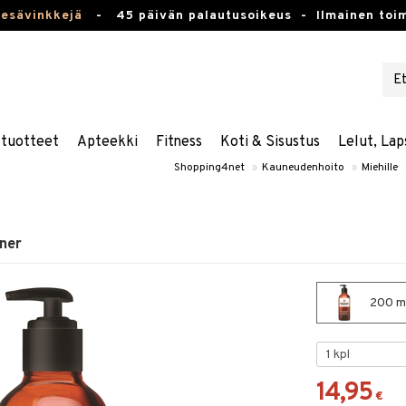
kesävinkkejä
-
45 päivän palautusoikeus -
Ilmainen toim
stuotteet
Apteekki
Fitness
Koti & Sisustus
Lelut, Lap
Shopping4net
»
Kauneudenhoito
»
Miehille
ner
200 ml
14,95
€