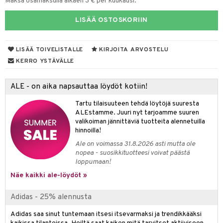
Maksa osamaksulla alkaen 3 € per kuukausi.
taloöljyt
linssit
LISÄÄ OSTOSKORIIN
talovoiteet
UE
e
LISÄÄ TOIVELISTALLE
KIRJOITA ARVOSTELU
spalvelu
KERRO YSTÄVÄLLE
 10
 System
ksiä & vastauksia
he 1: Puhdistus
ito
ALE - on aika napsauttaa löydöt kotiin!
tuotetta
he 2: Kirkastus
ien- ja Vartalonhoito
Tartu tilaisuuteen tehdä löytöjä suuresta
 verkkokaupasta
ALEstamme. Juuri nyt tarjoamme suuren
he 3: Kosteutus
teudenhoito
likiilto
t
valikoiman jännittäviä tuotteita alennetuilla
hinnoilla!
rinta ja naamiot
lipuna
matics Elixir
o
Ale on voimassa 31.8.2026 asti mutta ole
distus
nopea - suosikkituotteesi voivat päästä
ltenrajausväri
yx
inkosuoja
loppumaan!
rumit
makarvat
nique Happy
aihetta Miehille
Näe kaikki ale-löydöt »
mien/Huulten Hoito
miväri
nique Happy For Men
nhoito
Adidas - 25% alennusta
kkisiveltmit
kastus
Adidas saa sinut tuntemaan itsesi itsevarmaksi ja trendikkääksi
kkivoide