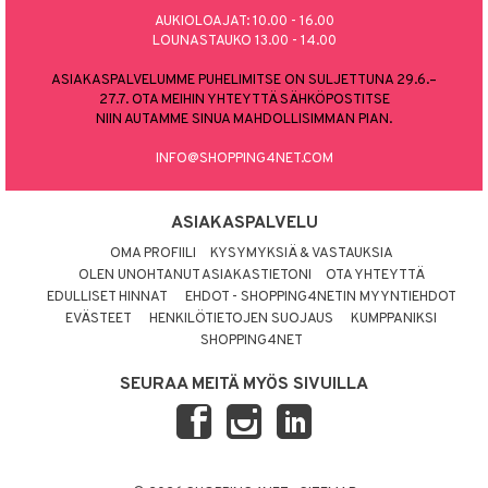
AUKIOLOAJAT: 10.00 - 16.00
LOUNASTAUKO 13.00 - 14.00
ASIAKASPALVELUMME PUHELIMITSE ON SULJETTUNA 29.6.–
27.7. OTA MEIHIN YHTEYTTÄ SÄHKÖPOSTITSE
NIIN AUTAMME SINUA MAHDOLLISIMMAN PIAN.
INFO@SHOPPING4NET.COM
ASIAKASPALVELU
OMA PROFIILI
KYSYMYKSIÄ & VASTAUKSIA
OLEN UNOHTANUT ASIAKASTIETONI
OTA YHTEYTTÄ
EDULLISET HINNAT
EHDOT - SHOPPING4NETIN MYYNTIEHDOT
EVÄSTEET
HENKILÖTIETOJEN SUOJAUS
KUMPPANIKSI
SHOPPING4NET
SEURAA MEITÄ MYÖS SIVUILLA