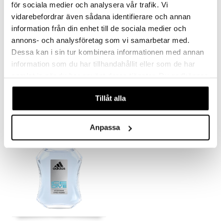
för sociala medier och analysera vår trafik. Vi
vidarebefordrar även sådana identifierare och annan
information från din enhet till de sociala medier och
annons- och analysföretag som vi samarbetar med.
Dessa kan i sin tur kombinera informationen med annan
Adidas Ice Dive Deo Body Spray
Adidas Ice Dive Edt
information som du har tillhandahållit eller som de har
ADIDAS
ADIDAS
samlat in när du har använt deras tjänster. Du godkänner
våra cookies vid fortsatt användande av vår webbplats.
3,95
10,96
€
€
Tillåt alla
Anpassa