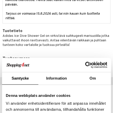
teutus & Soujaus
kaikissa tilanteissa. Heiltä saat kaiken mitä tarvitset aktiiviseen
päivään.
tevoide
ranajo & Ihonpuhdistus
Tarjous on voimassa 15.8.2026 asti, tai niin kauan kuin tuotteita
justusvoide
riittää.
kipuna
Tuotetieto
teri
Adidas Ice Dive Shower Gel on virkistävä suihkugeeli marisuolilla jotka
vaikuttavat ihoon ravitsevasti. Antaa viilentävän raikkaan ja puhtaan
siväri
tunteen koko vartalolle ja tuoksuu pirteältä!
mänrajauskynät
Tuotenumero
CAD0-A1-250-XX-XX
Samtycke
Information
Om
Vinkkejä sinulle
Denna webbplats använder cookies
Vi använder enhetsidentifierare för att anpassa innehållet
och annonserna till användarna, tillhandahålla funktioner