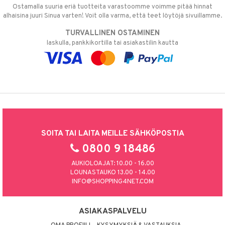
Ostamalla suuria eriä tuotteita varastoomme voimme pitää hinnat
alhaisina juuri Sinua varten! Voit olla varma, että teet löytöjä sivuillamme.
TURVALLINEN OSTAMINEN
laskulla, pankkikortilla tai asiakastilin kautta
SOITA TAI LAITA MEILLE SÄHKÖPOSTIA
0800 9 18486
AUKIOLOAJAT: 10.00 - 16.00
LOUNASTAUKO 13.00 - 14.00
INFO@SHOPPING4NET.COM
ASIAKASPALVELU