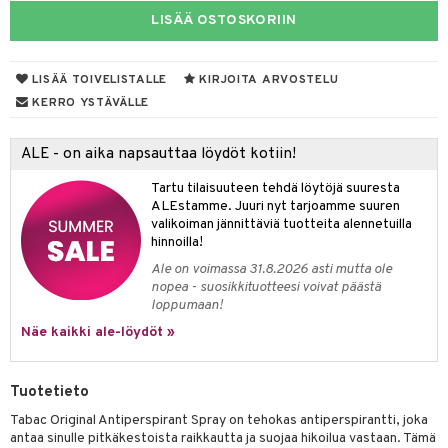
LISÄÄ OSTOSKORIIN
taloöljyt
linssit
talovoiteet
UE
LISÄÄ TOIVELISTALLE
KIRJOITA ARVOSTELU
e
KERRO YSTÄVÄLLE
spalvelu
 10
 System
ksiä & vastauksia
ALE - on aika napsauttaa löydöt kotiin!
he 1: Puhdistus
ito
tuotetta
Tartu tilaisuuteen tehdä löytöjä suuresta
he 2: Kirkastus
ien- ja Vartalonhoito
ALEstamme. Juuri nyt tarjoamme suuren
 verkkokaupasta
valikoiman jännittäviä tuotteita alennetuilla
he 3: Kosteutus
teudenhoito
likiilto
t
hinnoilla!
Ale on voimassa 31.8.2026 asti mutta ole
rinta ja naamiot
lipuna
matics Elixir
o
nopea - suosikkituotteesi voivat päästä
loppumaan!
distus
ltenrajausväri
yx
inkosuoja
Näe kaikki ale-löydöt »
rumit
makarvat
nique Happy
aihetta Miehille
mien/Huulten Hoito
miväri
nique Happy For Men
nhoito
Tuotetieto
kkisiveltmit
kastus
Tabac Original Antiperspirant Spray on tehokas antiperspirantti, joka
antaa sinulle pitkäkestoista raikkautta ja suojaa hikoilua vastaan. Tämä
kkivoide