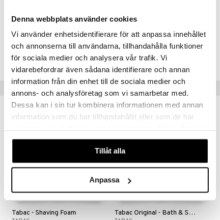
Caryophyllene, Camphor, Bht
Denna webbplats använder cookies
Vi använder enhetsidentifierare för att anpassa innehållet
Tuotenumero
och annonserna till användarna, tillhandahålla funktioner
för sociala medier och analysera vår trafik. Vi
CTABU-TC-200-XX-XX
vidarebefordrar även sådana identifierare och annan
information från din enhet till de sociala medier och
Vinkkejä sinulle
annons- och analysföretag som vi samarbetar med.
Dessa kan i sin tur kombinera informationen med annan
information som du har tillhandahållit eller som de har
samlat in när du har använt deras tjänster. Du godkänner
våra cookies vid fortsatt användande av vår webbplats.
Tillåt alla
Anpassa
Tabac - Shaving Foam
Tabac Original - Bath & Shower