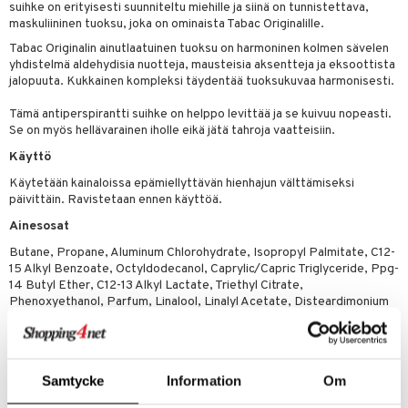
teutus & Soujaus
suihke on erityisesti suunniteltu miehille ja siinä on tunnistettava,
maskuliininen tuoksu, joka on ominaista Tabac Originalille.
tevoide
ranajo & Ihonpuhdistus
Tabac Originalin ainutlaatuinen tuoksu on harmoninen kolmen sävelen
justusvoide
yhdistelmä aldehydisia nuotteja, mausteisia aksentteja ja eksoottista
jalopuuta. Kukkainen kompleksi täydentää tuoksukuvaa harmonisesti.
kipuna
Tämä antiperspirantti suihke on helppo levittää ja se kuivuu nopeasti.
teri
Se on myös hellävarainen iholle eikä jätä tahroja vaatteisiin.
siväri
Käyttö
Käytetään kainaloissa epämiellyttävän hienhajun välttämiseksi
mänrajauskynät
päivittäin. Ravistetaan ennen käyttöä.
Ainesosat
Butane, Propane, Aluminum Chlorohydrate, Isopropyl Palmitate, C12-
15 Alkyl Benzoate, Octyldodecanol, Caprylic/Capric Triglyceride, Ppg-
14 Butyl Ether, C12-13 Alkyl Lactate, Triethyl Citrate,
Phenoxyethanol, Parfum, Linalool, Linalyl Acetate, Disteardimonium
Hectorite, Propylene Carbonate, Alpha-Isomethyl Ionone, Coumarin,
Limonene, Benzyl Alcohol, Amyl Salicylate, Isoeugenol, Isoeugenyl
Acetate, Juniperus Virginiana Oil, Terpineol, Citronellol,
Hydroxycitronellal, Lavandula Oil/Extract, Citrus Aurantium Bergamia
Samtycke
Information
Om
Peel Oil, Citrus Aurantium Peel Oil, Geraniol, Pinene, Cinnamyl Alcohol,
Benzyl Salicylate, Hexamethylindanopyran, Geranyl Acetate, Beta-