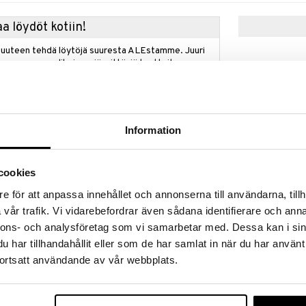
a löydöt kotiin!
isuuteen tehdä löytöjä suuresta ALEstamme. Juuri
mme suuren valikoiman jännittäviä tuotteita
a hinnoilla!
massa 31.8.2026 asti mutta ole nopea -
otteesi voivat päästä loppumaan!
i ale-löydöt »
Information
Saatavana
d holder kaupan päälle
vaihtoe
cookies
Michael Kors 
hael Korslta!
Femme - Eau 
e för att anpassa innehållet och annonserna till användarna, tillh
semasi naisten tuoksu Michael Korslta ja saat
MICHAEL KORS
ld card holder kaupan päälle, arvo 18 eur.
vår trafik. Vi vidarebefordrar även sådana identifierare och anna
58,95
 7 cm
alk.
nnons- och analysföretag som vi samarbetar med. Dessa kan i sin
etaan automaattisesti kassalle.
har tillhandahållit eller som de har samlat in när du har använt
voimassa niin kauan kuin tuotteita riittää.
ortsatt användande av vår webbplats.