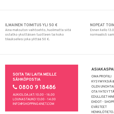
ILMAINEN TOIMITUS YLI 50 €
NOPEAT TOI
Aina maksuton vaihtoehto, huolimatta siitä
Ennen kello 13.
ostatko yksittäisen tuotteen tai koko
normaalisti sa
tilauksellesi joka ylittää 50 €.
ASIAKASPA
SOITA TAI LAITA MEILLE
OMA PROFIILI
SÄHKÖPOSTIA
KYSYMYKSIÄ &
0800 9 18486
OLEN UNOHTAN
OTA YHTEYTT
AUKIOLOAJAT: 10.00 - 16.00
EDULLISET HI
LOUNASTAUKO 13.00 - 14.00
EHDOT - SHOP
INFO@SHOPPING4NET.COM
EVÄSTEET
HENKILÖTIETO