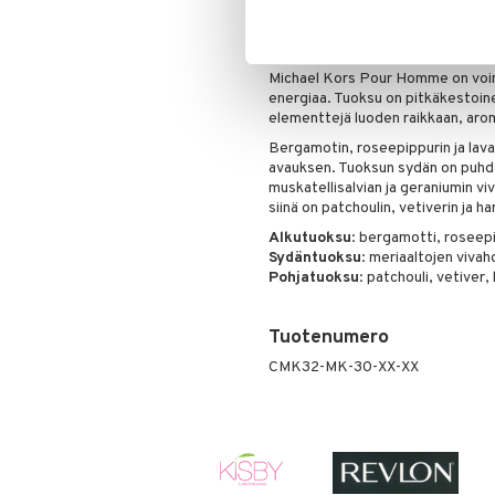
Michael Kors Pour Homme
Lanseeraus
: 2024
Tuoksuperhe
: Aromaattinen – F
Michael Kors Pour Homme on voim
energiaa. Tuoksu on pitkäkestoine
elementtejä luoden raikkaan, ar
Bergamotin, roseepippurin ja lava
avauksen. Tuoksun sydän on puhdas 
muskatellisalvian ja geraniumin vi
siinä on patchoulin, vetiverin ja 
Alkutuoksu
: bergamotti, roseepi
Sydäntuoksu
: meriaaltojen vivah
Pohjatuoksu
: patchouli, vetiver
Tuotenumero
CMK32-MK-30-XX-XX