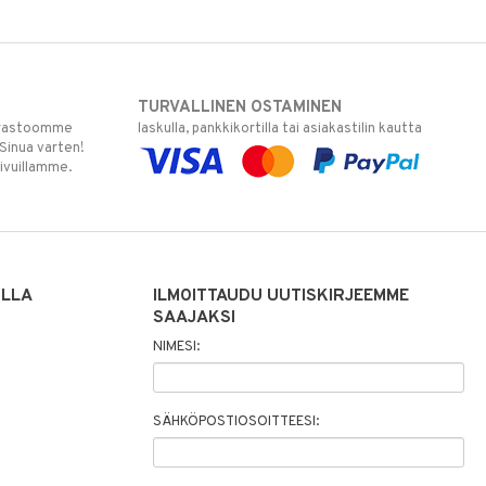
TURVALLINEN OSTAMINEN
varastoomme
laskulla, pankkikortilla tai asiakastilin kautta
 Sinua varten!
sivuillamme.
ILLA
ILMOITTAUDU UUTISKIRJEEMME
SAAJAKSI
NIMESI:
SÄHKÖPOSTIOSOITTEESI: