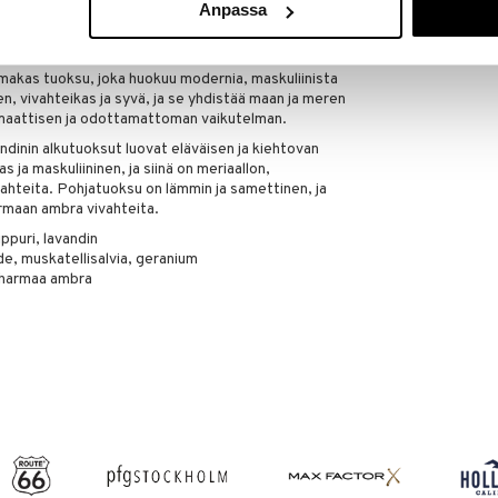
Anpassa
ougère
akas tuoksu, joka huokuu modernia, maskuliinista
n, vivahteikas ja syvä, ja se yhdistää maan ja meren
omaattisen ja odottamattoman vaikutelman.
ndinin alkutuoksut luovat eläväisen ja kiehtovan
ja maskuliininen, ja siinä on meriaallon,
vahteita. Pohjatuoksu on lämmin ja samettinen, ja
harmaan ambra vivahteita.
ppuri, lavandin
de, muskatellisalvia, geranium
, harmaa ambra