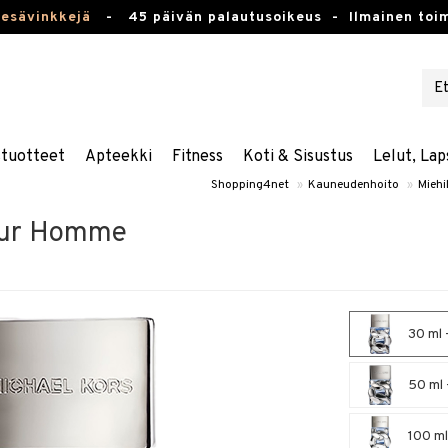
kesävinkkejä
-
45 päivän palautusoikeus -
Ilmainen toim
stuotteet
Apteekki
Fitness
Koti & Sisustus
Lelut, Lap
Shopping4net
»
Kauneudenhoito
»
Miehil
our Homme
30 ml 
50 ml 
100 ml