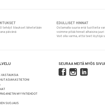
MITUKSET
EDULLISET HINNAT
00 tehdyt tilaukset lähetetään
Ostamalla suuria eriä tuotteita 
mana päivänä
voimme pitää hinnat alhaisina juuri
Voit olla varma, että teet löytöjä 
LVELU
SEURAA MEITÄ MYÖS SIVU
 VASTAUKSIA
UT ASIAKASTIETONI
Ä
NNAT
PING4NETIN MYYNTIEHDOT
JEN SUOJAUS