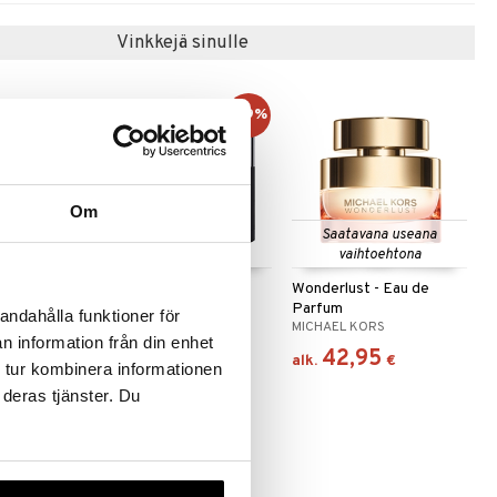
Vinkkejä sinulle
-19%
Om
 useana
Saatavana useana
htona
vaihtoehtona
Pour
Michael Kors Pour
Wonderlust - Eau de
de parfum
Homme - Deo Stick
Parfum
andahålla funktioner för
MICHAEL KORS
MICHAEL KORS
n information från din enhet
24,95
42,95
(
30,95
€
)
€
€
alk.
€
 tur kombinera informationen
 deras tjänster. Du