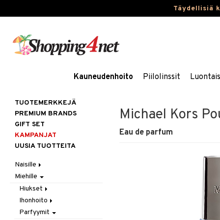
Täydellisiä 
Kauneudenhoito
Piilolinssit
Luontai
TUOTEMERKKEJÄ
Michael Kors P
PREMIUM BRANDS
GIFT SET
Eau de parfum
KAMPANJAT
UUSIA TUOTTEITA
Naisille
Miehille
Hiukset
Ihonhoito
Gift Set
Hiukset
Korut
Harjat / Kammat
Aurinkotuotteet
Ihonhoito
Hiustenlähtö
Kosmetiikka
Hiuskuurit
Erikoistuotteet
Kaulakorut
Parfyymit
Hiusväri
Aurinkotuotteet