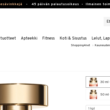
kesävinkkejä
-
45 päivän palautusoikeus -
Ilmainen toim
stuotteet
Apteekki
Fitness
Koti & Sisustus
Lelut, Lap
Shopping4net
»
Kauneuden
30 ml 
50 ml 