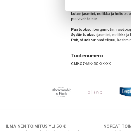
raikkaudella ja kutittavan virkist
pehmeään mantelimaitoon. Tuoksu
kuten jasmiini, neilikka ja heliotr
puuvivahteisiin.
Päätuoksu:
bergamotin, rosépipp
Sydäntuoksu:
jasmiini, neilikka ja
Pohjatuoksu:
santelipuu, kashmir
Tuotenumero
CMK07-MK-30-XX-XX
ILMAINEN TOIMITUS YLI 50 €
NOPEAT TOI