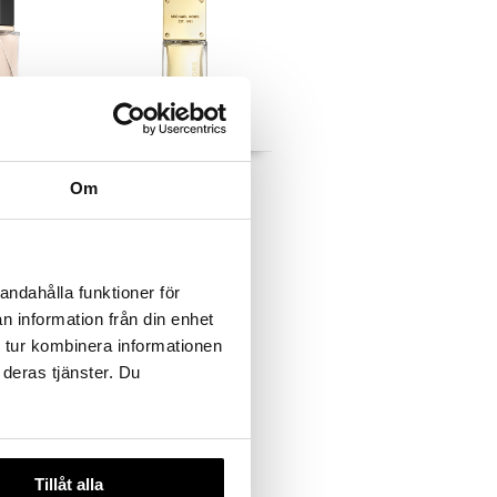
 useana
htona
Gorgeous! -
Sexy Amber - Eau de
Om
m
Parfum
MICHAEL KORS
54,95
€
€
andahålla funktioner för
n information från din enhet
 tur kombinera informationen
 deras tjänster. Du
Tillåt alla