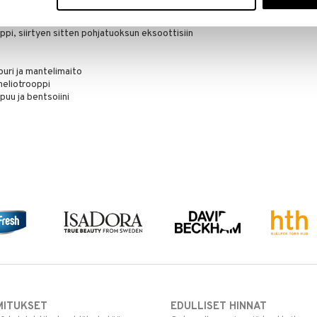
ävällä rosépippurilla, rauhoittuen sitten hienostuneen
n sydäntuoksu on romanttinen viettelevin kukin
ooppi, siirtyen sitten pohjatuoksun eksoottisiin
uri ja mantelimaito
 heliotrooppi
puu ja bentsoiini
MITUKSET
EDULLISET HINNAT