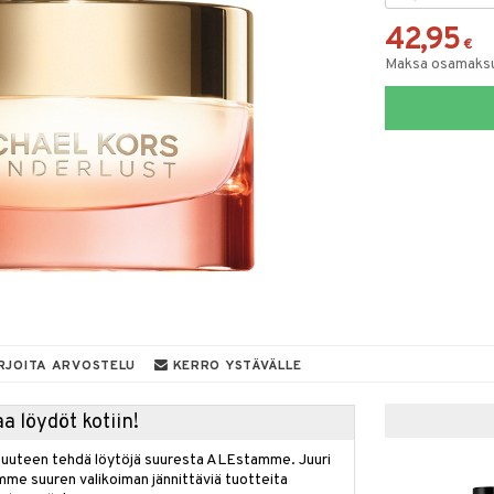
42,95
€
Maksa osamaksul
RJOITA ARVOSTELU
KERRO YSTÄVÄLLE
a löydöt kotiin!
isuuteen tehdä löytöjä suuresta ALEstamme. Juuri
mme suuren valikoiman jännittäviä tuotteita