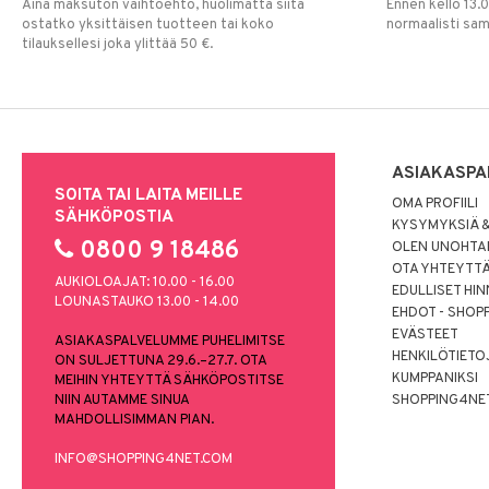
Aina maksuton vaihtoehto, huolimatta siitä
Ennen kello 13.
ostatko yksittäisen tuotteen tai koko
normaalisti sa
tilauksellesi joka ylittää 50 €.
ASIAKASPA
SOITA TAI LAITA MEILLE
OMA PROFIILI
SÄHKÖPOSTIA
KYSYMYKSIÄ &
0800 9 18486
OLEN UNOHTAN
OTA YHTEYTT
AUKIOLOAJAT: 10.00 - 16.00
EDULLISET HI
LOUNASTAUKO 13.00 - 14.00
EHDOT - SHOP
EVÄSTEET
ASIAKASPALVELUMME PUHELIMITSE
HENKILÖTIETO
ON SULJETTUNA 29.6.–27.7. OTA
KUMPPANIKSI
MEIHIN YHTEYTTÄ SÄHKÖPOSTITSE
NIIN AUTAMME SINUA
SHOPPING4NE
MAHDOLLISIMMAN PIAN.
INFO@SHOPPING4NET.COM