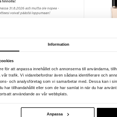
a hinnoilla!
massa 31.8.2026 asti mutta ole nopea -
otteesi voivat päästä loppumaan!
i ale-löydöt »
Saatavana
d holder kaupan päälle
vaihtoe
Michael Kors 
hael Korslta!
Information
Eau de parfu
semasi naisten tuoksu Michael Korslta ja saat
MICHAEL KORS
ld card holder kaupan päälle, arvo 18 eur.
42,95
 7 cm
alk.
cookies
etaan automaattisesti kassalle.
voimassa niin kauan kuin tuotteita riittää.
e för att anpassa innehållet och annonserna till användarna, tillh
vår trafik. Vi vidarebefordrar även sådana identifierare och anna
nnons- och analysföretag som vi samarbetar med. Dessa kan i sin
har tillhandahållit eller som de har samlat in när du har använt
ortsatt användande av vår webbplats.
elien Guichard
-gourmand tuoksu sekoituksella ylellisiä kukkia ja
Anpassa
 Parfyymi avautuu italialaisen bergamotinin