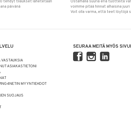
00 tehdyt tilaukset lähetetään
Ostamalla suuria eriä tuotteita 
mana päivänä
voimme pitää hinnat alhaisina juuri
Voit olla varma, että teet löytöjä 
LVELU
SEURAA MEITÄ MYÖS SIVU
 VASTAUKSIA
UT ASIAKASTIETONI
Ä
NNAT
PING4NETIN MYYNTIEHDOT
JEN SUOJAUS
T