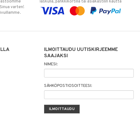
varastoomme
laskulla, pankkikortilla tai asiakastilin kautta
 Sinua varten!
sivuillamme.
ILLA
ILMOITTAUDU UUTISKIRJEEMME
SAAJAKSI
NIMESI:
SÄHKÖPOSTIOSOITTEESI: