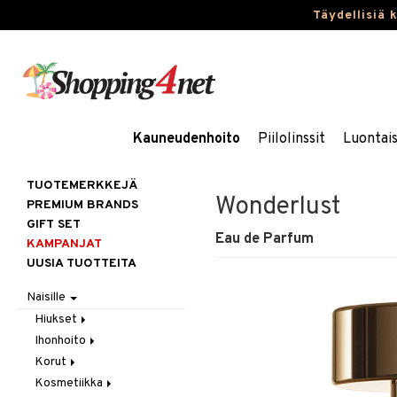
Täydellisiä 
Kauneudenhoito
Piilolinssit
Luontai
TUOTEMERKKEJÄ
Wonderlust
PREMIUM BRANDS
GIFT SET
Eau de Parfum
KAMPANJAT
UUSIA TUOTTEITA
Naisille
Hiukset
Ihonhoito
Gift Set
Korut
Harjat / Kammat
Aurinkotuotteet
Kosmetiikka
Hiuskuurit
Erikoistuotteet
Kaulakorut