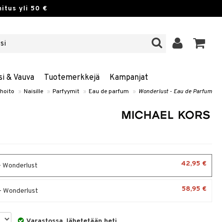
itus yli 50 €
si & Vauva
Tuotemerkkejä
Kampanjat
hoito
»
Naisille
»
Parfyymit
»
Eau de parfum
»
Wonderlust - Eau de Parfum
42,95 €
- Wonderlust
58,95 €
- Wonderlust
Varastossa, lähetetään heti