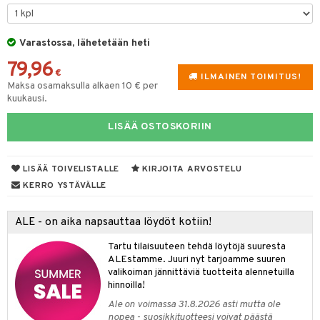
spalvelu
taloöljyt
 10
 System
ksiä & vastauksia
talovoiteet
Varastossa, lähetetään heti
he 1: Puhdistus
ito
tuotetta
79,96
he 2: Kirkastus
ien- ja Vartalonhoito
€
ILMAINEN TOIMITUS!
 verkkokaupasta
Maksa osamaksulla alkaen 10 € per
he 3: Kosteutus
teudenhoito
likiilto
t
kuukausi.
rinta ja naamiot
lipuna
matics Elixir
o
LISÄÄ OSTOSKORIIN
distus
ltenrajausväri
yx
inkosuoja
LISÄÄ TOIVELISTALLE
KIRJOITA ARVOSTELU
rumit
makarvat
nique Happy
aihetta Miehille
KERRO YSTÄVÄLLE
mien/Huulten Hoito
miväri
nique Happy For Men
nhoito
kkisiveltmit
ALE - on aika napsauttaa löydöt kotiin!
kastus
kkivoide
teutus & Soujaus
Tartu tilaisuuteen tehdä löytöjä suuresta
ALEstamme. Juuri nyt tarjoamme suuren
tevoide
ranajo & Ihonpuhdistus
valikoiman jännittäviä tuotteita alennetuilla
hinnoilla!
justusvoide
Ale on voimassa 31.8.2026 asti mutta ole
nopea - suosikkituotteesi voivat päästä
kipuna