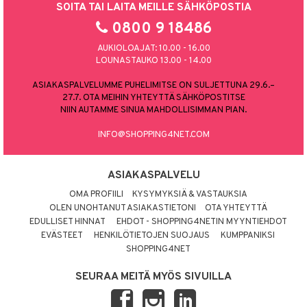
SOITA TAI LAITA MEILLE SÄHKÖPOSTIA
0800 9 18486
AUKIOLOAJAT: 10.00 - 16.00
LOUNASTAUKO 13.00 - 14.00
ASIAKASPALVELUMME PUHELIMITSE ON SULJETTUNA 29.6.–
27.7. OTA MEIHIN YHTEYTTÄ SÄHKÖPOSTITSE
NIIN AUTAMME SINUA MAHDOLLISIMMAN PIAN.
INFO@SHOPPING4NET.COM
ASIAKASPALVELU
OMA PROFIILI
KYSYMYKSIÄ & VASTAUKSIA
OLEN UNOHTANUT ASIAKASTIETONI
OTA YHTEYTTÄ
EDULLISET HINNAT
EHDOT - SHOPPING4NETIN MYYNTIEHDOT
EVÄSTEET
HENKILÖTIETOJEN SUOJAUS
KUMPPANIKSI
SHOPPING4NET
SEURAA MEITÄ MYÖS SIVUILLA