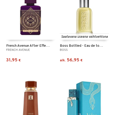
Saatavana useana vaihtoehtona
French Avenue After Effect - Extrait de parfum
Boss Bottled - Eau de toilette (Edt) Spray
FRENCH AVENUE
BOSS
31,95
56,95
€
alk.
€