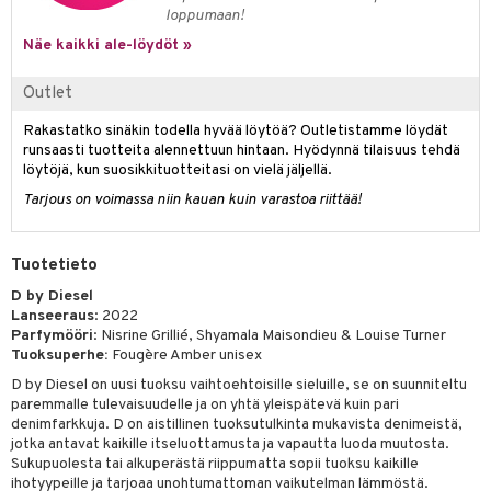
loppumaan!
teri
Näe kaikki ale-löydöt »
siväri
Outlet
mänrajauskynät
Rakastatko sinäkin todella hyvää löytöä? Outletistamme löydät
runsaasti tuotteita alennettuun hintaan. Hyödynnä tilaisuus tehdä
löytöjä, kun suosikkituotteitasi on vielä jäljellä.
Tarjous on voimassa niin kauan kuin varastoa riittää!
Tuotetieto
D by Diesel
Lanseeraus
: 2022
Parfymööri
: Nisrine Grillié, Shyamala Maisondieu & Louise Turner
Tuoksuperhe:
Fougère Amber unisex
D by Diesel on uusi tuoksu vaihtoehtoisille sieluille, se on suunniteltu
paremmalle tulevaisuudelle ja on yhtä yleispätevä kuin pari
denimfarkkuja. D on aistillinen tuoksutulkinta mukavista denimeistä,
jotka antavat kaikille itseluottamusta ja vapautta luoda muutosta.
Sukupuolesta tai alkuperästä riippumatta sopii tuoksu kaikille
ihotyypeille ja tarjoaa unohtumattoman vaikutelman lämmöstä.