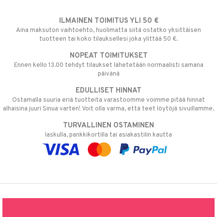
ILMAINEN TOIMITUS YLI 50 €
Aina maksuton vaihtoehto, huolimatta siitä ostatko yksittäisen
tuotteen tai koko tilauksellesi joka ylittää 50 €.
NOPEAT TOIMITUKSET
Ennen kello 13.00 tehdyt tilaukset lähetetään normaalisti samana
päivänä
EDULLISET HINNAT
Ostamalla suuria eriä tuotteita varastoomme voimme pitää hinnat
alhaisina juuri Sinua varten! Voit olla varma, että teet löytöjä sivuillamme.
TURVALLINEN OSTAMINEN
laskulla, pankkikortilla tai asiakastilin kautta