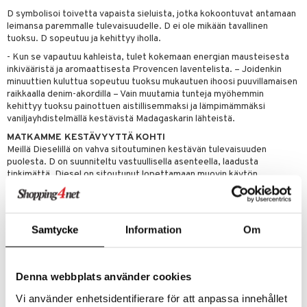
D symbolisoi toivetta vapaista sieluista, jotka kokoontuvat antamaan
leimansa paremmalle tulevaisuudelle. D ei ole mikään tavallinen
tuoksu. D sopeutuu ja kehittyy iholla.
- Kun se vapautuu kahleista, tulet kokemaan energian mausteisesta
inkivääristä ja aromaattisesta Provencen laventelista. – Joidenkin
minuuttien kuluttua sopeutuu tuoksu mukautuen ihoosi puuvillamaisen
raikkaalla denim-akordilla – Vain muutamia tunteja myöhemmin
kehittyy tuoksu painottuen aistillisemmaksi ja lämpimämmäksi
vaniljayhdistelmällä kestävistä Madagaskarin lähteistä.
MATKAMME KESTÄVYYTTÄ KOHTI
Meillä Dieselillä on vahva sitoutuminen kestävän tulevaisuuden
puolesta. D on suunniteltu vastuullisella asenteella, laadusta
tinkimättä. Diesel on sitoutunut lopettamaan muovin käytön
poistamalla muovin ulkopakkauksesta. Tällä päätöksellä on positiivinen
vaikutus planeettaamme, mutta voi vaikuttaa pakkauksen ulkoasuun,
koska siihen saattaa tulla naarmuja ostaessasi. Mutta älä huoli. Sisällä
oleva pullo on turvassa ja yhdessä rajoitamme uudesti tuotetun
Samtycke
Information
Om
muovin käyttöä. Ulkopakkauksesta 55 % on kierrätettyä kartonkia,
mikä on maksimaalinen prosenttiosuus, jotta tuotteen vakaus ja
turvallisuus voidaan turvata. Kaikki D-pullojen formaatit ovat
ympäristöystävällisiä: Ne ovat täytettäviä, joten säilytä ne ja täytä D-
Denna webbplats använder cookies
täyttötuoksullamme. Säästät 45 % lasia, 43 % kartonkia ja 75 %
metallia käyttämällä 150 ml-täyttöpulloa ja 50 ml-pulloa neljän 50 ml:n
Vi använder enhetsidentifierare för att anpassa innehållet