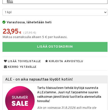
spalvelu
taloöljyt
 10
 System
ksiä & vastauksia
talovoiteet
he 1: Puhdistus
ito
tuotetta
Varastossa, lähetetään heti
he 2: Kirkastus
ien- ja Vartalonhoito
 verkkokaupasta
23,95
€
(
27,95
€
)
he 3: Kosteutus
teudenhoito
likiilto
t
Maksa osamaksulla alkaen 5 € per kuukausi.
rinta ja naamiot
lipuna
matics Elixir
o
LISÄÄ OSTOSKORIIN
distus
ltenrajausväri
yx
inkosuoja
rumit
makarvat
nique Happy
aihetta Miehille
LISÄÄ TOIVELISTALLE
KIRJOITA ARVOSTELU
mien/Huulten Hoito
KERRO YSTÄVÄLLE
miväri
nique Happy For Men
nhoito
kkisiveltmit
kastus
ALE - on aika napsauttaa löydöt kotiin!
kkivoide
teutus & Soujaus
Tartu tilaisuuteen tehdä löytöjä suuresta
ALEstamme. Juuri nyt tarjoamme suuren
tevoide
ranajo & Ihonpuhdistus
valikoiman jännittäviä tuotteita alennetuilla
justusvoide
hinnoilla!
Ale on voimassa 31.8.2026 asti mutta ole
kipuna