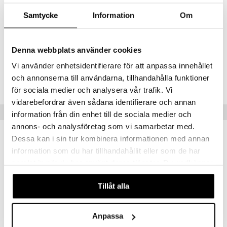
ECOCERTin mukaisesti.
Samtycke
Information
Om
Päätuoksu:
greippi, vesimelooni, rosépippuri
Sydäntuoksu:
kaardemumma, laventeli, basilika
Pohjatuoksu:
vetiveria, patchouli, sammal
Denna webbplats använder cookies
Vi använder enhetsidentifierare för att anpassa innehållet
Tuotenumero
och annonserna till användarna, tillhandahålla funktioner
CDBHR-DB-40-XX-XX
för sociala medier och analysera vår trafik. Vi
vidarebefordrar även sådana identifierare och annan
Suositut tuotteet
information från din enhet till de sociala medier och
annons- och analysföretag som vi samarbetar med.
Dessa kan i sin tur kombinera informationen med annan
information som du har tillhandahållit eller som de har
samlat in när du har använt deras tjänster. Du godkänner
våra cookies vid fortsatt användande av vår webbplats.
Tillåt alla
Anpassa
Saatavana useana vaihtoehtona