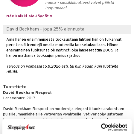
nopea - suosikkituotteesi voivat päästä
loppumaan!
teri
Näe kaikki ale-löydöt »
siväri
David Beckham - jopa 25% alennusta
mänrajauskynät
Aina hänen ensimmäisestä tuoksustaan lähtien hän on tulkannut
perinteisiä trendejä omalla modernilla kosketuksellaan. Hänen
ensimmäinen tuoksunsa oli Instinct joka lanseerattiin 2005, ja
hänen matkansa tuoksujen parissa jatkuu.
Tarjous on voimassa 15.8.2026 asti, tai niin kauan kuin tuotteita
riittää.
Tuotetieto
David Beckham Respect
Lanseeraus: 2017
David Beckham Respect on moderni ja elegantti tuoksu rakentuen
puisille, maanläheisille vetiverian vivahteille. Vetiveriaöljy uutetaan
trooppisen heinän juurista ja siinä on savuinen tuoksu, huokuen
miehisyyttä. Vetiveriaruohoa käytetään RESPECTissa, tarkoittaen
että se on kerätty vastuullisesti Haitilla ja sillä on ympäristösertifioitu