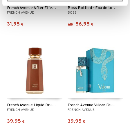
French Avenue After Effect - Extrait de parfum
Boss Bottled - Eau de toilette (Edt) Spray
FRENCH AVENUE
BOSS
31,95
56,95
€
alk.
€
French Avenue Liquid Brun - Eau de parfum
French Avenue Vulcan Feu - Eau de parfum
FRENCH AVENUE
FRENCH AVENUE
39,95
39,95
€
€