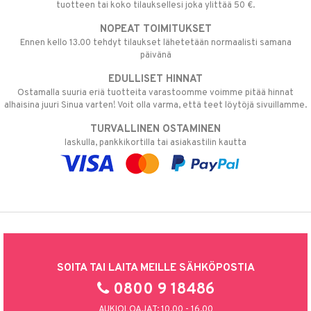
tuotteen tai koko tilauksellesi joka ylittää 50 €.
NOPEAT TOIMITUKSET
Ennen kello 13.00 tehdyt tilaukset lähetetään normaalisti samana
päivänä
EDULLISET HINNAT
Ostamalla suuria eriä tuotteita varastoomme voimme pitää hinnat
alhaisina juuri Sinua varten! Voit olla varma, että teet löytöjä sivuillamme.
TURVALLINEN OSTAMINEN
laskulla, pankkikortilla tai asiakastilin kautta
SOITA TAI LAITA MEILLE SÄHKÖPOSTIA
0800 9 18486
AUKIOLOAJAT: 10.00 - 16.00