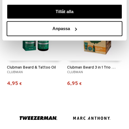
våra cookies vid fortsatt användande av vår webbplats.
Tillåt alla
Anpassa
Clubman Beard & Tattoo Oil
Clubman Beard 3 in 1 Trio Set
CLUBMAN
CLUBMAN
4,95
6,95
€
€