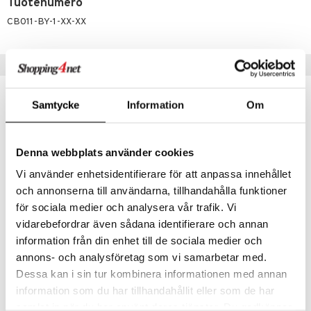
o
Tuotenumero
distus
ltenrajausväri
CB011-BY-1-XX-XX
yx
inkosuoja
rumit
makarvat
nique Happy
aihetta Miehille
Suositut tuotteet
mien/Huulten Hoito
miväri
nique Happy For Men
nhoito
kkisiveltmit
kastus
Samtycke
Information
Om
kkivoide
teutus & Soujaus
tevoide
ranajo & Ihonpuhdistus
Denna webbplats använder cookies
justusvoide
Vi använder enhetsidentifierare för att anpassa innehållet
kipuna
och annonserna till användarna, tillhandahålla funktioner
för sociala medier och analysera vår trafik. Vi
teri
Saatavana useana vaihtoehtona
vidarebefordrar även sådana identifierare och annan
siväri
information från din enhet till de sociala medier och
Just For Men Moustache & Beard Color
Aristocrat Beard Roller
JUST FOR MEN
ARISTOCRAT
annons- och analysföretag som vi samarbetar med.
mänrajauskynät
Dessa kan i sin tur kombinera informationen med annan
13,99
13,96
€
€
information som du har tillhandahållit eller som de har
samlat in när du har använt deras tjänster. Du godkänner