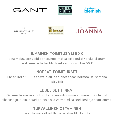
ILMAINEN TOIMITUS YLI 50 €
Aina maksuton vaihtoehto, huolimatta siitä ostatko yksittäisen
tuotteen tai koko tilauksellesi joka ylittää 50 €.
NOPEAT TOIMITUKSET
Ennen kello 13.00 tehdyt tilaukset lähetetään normaalisti samana
päivänä
EDULLISET HINNAT
Ostamalla suuria eriä tuotteita varastoomme voimme pitää hinnat
alhaisina juuri Sinua varten! Voit olla varma, että teet löytöjä sivuillamme.
TURVALLINEN OSTAMINEN
laskulla, pankkikortilla tai asiakastilin kautta