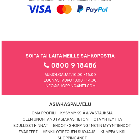
SOITA TAI LAITA MEILLE SÄHKÖPOSTIA
0800 9 18486
AUKIOLOAJAT: 10.00 - 16.00
LOUNASTAUKO 13.00 - 14.00
INFO@SHOPPING4NET.COM
ASIAKASPALVELU
OMA PROFIILI
KYSYMYKSIÄ & VASTAUKSIA
OLEN UNOHTANUT ASIAKASTIETONI
OTA YHTEYTTÄ
EDULLISET HINNAT
EHDOT - SHOPPING4NETIN MYYNTIEHDOT
EVÄSTEET
HENKILÖTIETOJEN SUOJAUS
KUMPPANIKSI
SHOPPING4NET