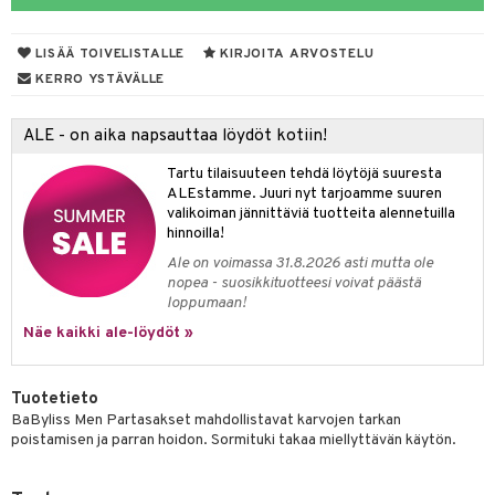
er shave lotion
taloöljyt
inkotuotteet
LISÄÄ TOIVELISTALLE
KIRJOITA ARVOSTELU
 de cologne
talovoiteet
dorantit
sasto
iikkalaukkuja
KERRO YSTÄVÄLLE
 de toilette
koistuotteet
sit
otteita
ALE - on aika napsauttaa löydöt kotiin!
japakkaukset
eruskettavat tuotteet
ko
Tartu tilaisuuteen tehdä löytöjä suuresta
vojen poisto
ALEstamme. Juuri nyt tarjoamme suuren
valikoiman jännittäviä tuotteita alennetuilla
ien hoito
linssit
hinnoilla!
hkugeelit & saippuat
UE
Ale on voimassa 31.8.2026 asti mutta ole
nopea - suosikkituotteesi voivat päästä
talovoiteet
e
loppumaan!
spalvelu
Näe kaikki ale-löydöt »
 10
 System
ksiä & vastauksia
he 1: Puhdistus
ito
tuotetta
Tuotetieto
he 2: Kirkastus
ien- ja Vartalonhoito
BaByliss Men Partasakset mahdollistavat karvojen tarkan
 verkkokaupasta
poistamisen ja parran hoidon. Sormituki takaa miellyttävän käytön.
he 3: Kosteutus
teudenhoito
likiilto
t
rinta ja naamiot
lipuna
matics Elixir