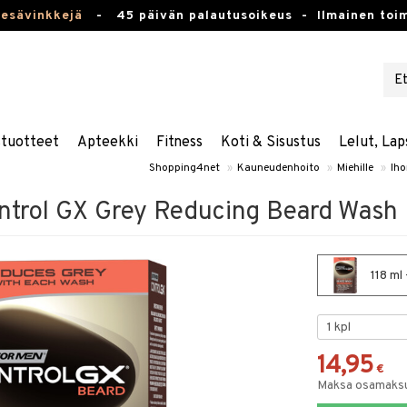
kesävinkkejä
-
45 päivän palautusoikeus -
Ilmainen toim
stuotteet
Apteekki
Fitness
Koti & Sisustus
Lelut, Lap
Shopping4net
»
Kauneudenhoito
»
Miehille
»
Iho
ntrol GX Grey Reducing Beard Wash
118 ml
14,95
€
Maksa osamaksul