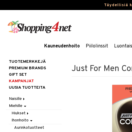
Täydellisiä 
Kauneudenhoito
Piilolinssit
Luontai
TUOTEMERKKEJÄ
Just For Men Co
PREMIUM BRANDS
GIFT SET
KAMPANJAT
UUSIA TUOTTEITA
Naisille
Miehille
Hiukset
Ihonhoito
Gift Set
Hiukset
Korut
Harjat / Kammat
Aurinkotuotteet
Ihonhoito
Hiustenlähtö
Kosmetiikka
Hiuskuurit
Erikoistuotteet
Kaulakorut
Hiusväri
Aurinkotuotteet