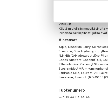
Käyttö
Silmänrajauskynät
Käytä päivittäin tavallisen shamp
Säilytä look: Kun olet saavuttanu
kanssa säilyttääksesi lookin.
VINKKI!
Käytä mielellään muovikäsineitä v
Puhdista kaikki pinnat, jotka ova
Ainesosat
Aqua, Disodium Lauryl Sulfosuccin
Stearate, Guar Hydroxypropyltri
N,N-Bis(2-Hydroxyethyl)-p-Pheny
Cocos Nucifera(Coconut) Oil, Col
Ethanolamine, Cetearyl Glucoside
Stearamide AMP, m-Aminophenol, 
Etidronic Acid, Laureth-23, Laur
Limonene, Linalool. (RD-005493
Tuotenumero
CJXH4-JX-118-XX-XX