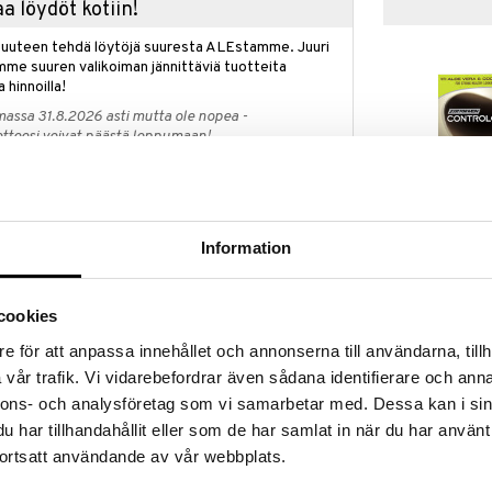
a löydöt kotiin!
isuuteen tehdä löytöjä suuresta ALEstamme. Juuri
mme suuren valikoiman jännittäviä tuotteita
a hinnoilla!
massa 31.8.2026 asti mutta ole nopea -
otteesi voivat päästä loppumaan!
i ale-löydöt »
Information
Just For Men 
ducing Beard Wash vähentää harmaita karvoja
Grey Reducin
, tarjoten huomaamattomia, asteittaisia tuloksia.
JUST FOR MEN
näkösi mukana. Control GX Grey Reducing Beard Wash
cookies
14,95
€
len häivyttämään harmaita karvoja viiksissä, parrassa
e för att anpassa innehållet och annonserna till användarna, tillh
itää kasvojen karvat pehmeinä, paksuina ja helposti
vår trafik. Vi vidarebefordrar även sådana identifierare och anna
puhdistaa sekä hoitaa kasvojen karvoja
nnons- och analysföretag som vi samarbetar med. Dessa kan i sin
an ammoniakkia, peroksidia ja teräviä rajoja.
har tillhandahållit eller som de har samlat in när du har använt
ortsatt användande av vår webbplats.