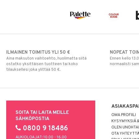
ILMAINEN TOIMITUS YLI 50 €
NOPEAT TOI
Aina maksuton vaihtoehto, huolimatta siitä
Ennen kello 13.
ostatko yksittäisen tuotteen tai koko
normaalisti sa
tilauksellesi joka ylittää 50 €.
ASIAKASPA
SOITA TAI LAITA MEILLE
OMA PROFIILI
SÄHKÖPOSTIA
KYSYMYKSIÄ &
0800 9 18486
OLEN UNOHTAN
OTA YHTEYTT
AUKIOLOAJAT: 10.00 - 16.00