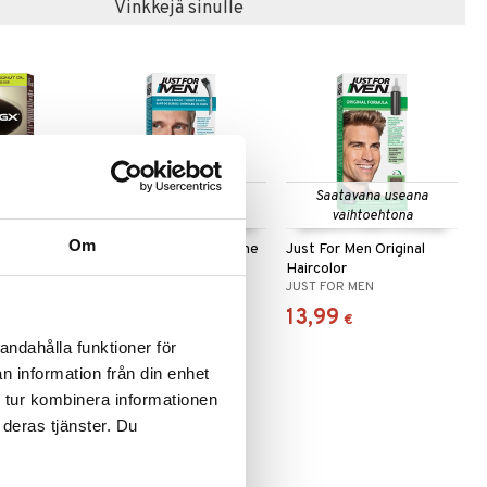
Vinkkejä sinulle
Saatavana useana
Saatavana useana
vaihtoehtona
vaihtoehtona
Om
Control GX
Just For Men Moustache
Just For Men Original
g Shampoo
& Beard Color
Haircolor
JUST FOR MEN
JUST FOR MEN
13,99
13,99
€
€
andahålla funktioner för
n information från din enhet
 tur kombinera informationen
 deras tjänster. Du