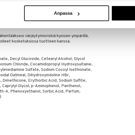
oon sijasta, kunnes olet tyytyväinen tulokseen.
Anpassa
t halutun tuloksen, vuorottele tavallisen shampoon
ähentääksesi värjäytymisriskiä kynsien ympärillä.
t olleet kosketuksissa tuotteen kanssa.
ate, Decyl Glucoside, Cetearyl Alcohol, Glycol
monium Chloride, Cocamidopropyl Hydroxysultaine,
lenediamine Sulfate, Sodium Cocoyl Isethionate,
loidal Oatmeal, Dihydroxyindoline HBr,
, Dimethicone, Erythorbic Acid, Sodium Sulfite,
Caprylyl Glycol, p-Aminophenol, Panthenol,
eth-4, Phenoxyethanol, Sorbic Acid, Parfum,
)