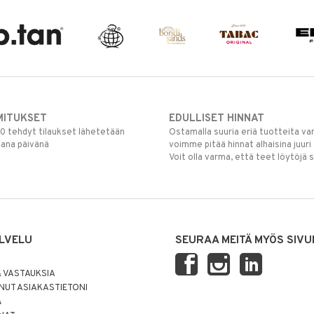
MITUKSET
EDULLISET HINNAT
00 tehdyt tilaukset lähetetään
Ostamalla suuria eriä tuotteita 
mana päivänä
voimme pitää hinnat alhaisina juuri
Voit olla varma, että teet löytöjä 
LVELU
SEURAA MEITÄ MYÖS SIVU
 VASTAUKSIA
UT ASIAKASTIETONI
Ä