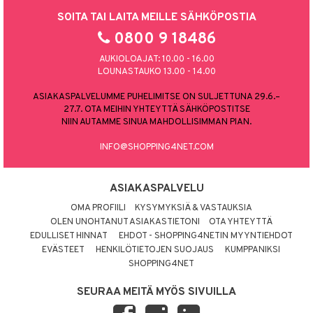
SOITA TAI LAITA MEILLE SÄHKÖPOSTIA
0800 9 18486
AUKIOLOAJAT: 10.00 - 16.00
LOUNASTAUKO 13.00 - 14.00
ASIAKASPALVELUMME PUHELIMITSE ON SULJETTUNA 29.6.–
27.7. OTA MEIHIN YHTEYTTÄ SÄHKÖPOSTITSE
NIIN AUTAMME SINUA MAHDOLLISIMMAN PIAN.
INFO@SHOPPING4NET.COM
ASIAKASPALVELU
OMA PROFIILI
KYSYMYKSIÄ & VASTAUKSIA
OLEN UNOHTANUT ASIAKASTIETONI
OTA YHTEYTTÄ
EDULLISET HINNAT
EHDOT - SHOPPING4NETIN MYYNTIEHDOT
EVÄSTEET
HENKILÖTIETOJEN SUOJAUS
KUMPPANIKSI
SHOPPING4NET
SEURAA MEITÄ MYÖS SIVUILLA