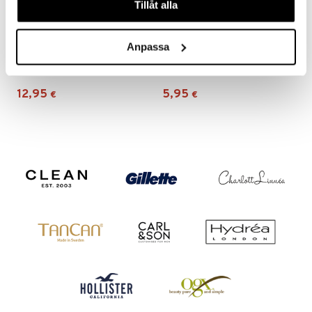
Tillåt alla
Anpassa
Carl&Son Shave Gel
Clubman Shave Lather
CARL&SON
CLUBMAN
12,95
5,95
€
€