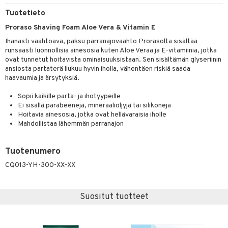
er shave lotion
Tuotetieto
taloöljyt
inkotuotteet
Proraso Shaving Foam Aloe Vera & Vitamin E
 de cologne
talovoiteet
dorantit
sasto
iikkalaukkuja
Ihanasti vaahtoava, paksu parranajovaahto Prorasolta sisältää
 de toilette
koistuotteet
sit
otteita
runsaasti luonnollisia ainesosia kuten Aloe Veraa ja E-vitamiinia, jotka
ovat tunnetut hoitavista ominaisuuksistaan. Sen sisältämän glyseriinin
japakkaukset
eruskettavat tuotteet
ko
ansiosta partaterä liukuu hyvin iholla, vähentäen riskiä saada
haavaumia ja ärsytyksiä.
vojen poisto
Sopii kaikille parta- ja ihotyypeille
ien hoito
linssit
Ei sisällä parabeenejä, mineraaliöljyjä tai silikoneja
Hoitavia ainesosia, jotka ovat hellävaraisia iholle
hkugeelit & saippuat
UE
Mahdollistaa lähemmän parranajon
talovoiteet
e
spalvelu
Tuotenumero
 10
 System
ksiä & vastauksia
CQ013-YH-300-XX-XX
he 1: Puhdistus
ito
tuotetta
he 2: Kirkastus
ien- ja Vartalonhoito
Suositut tuotteet
 verkkokaupasta
he 3: Kosteutus
teudenhoito
likiilto
t
rinta ja naamiot
lipuna
matics Elixir