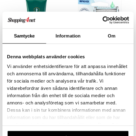
o
distus
ltenrajausväri
yx
inkosuoja
rumit
makarvat
nique Happy
aihetta Miehille
mien/Huulten Hoito
miväri
nique Happy For Men
nhoito
Samtycke
Information
Om
kkisiveltmit
kastus
kkivoide
teutus & Soujaus
Denna webbplats använder cookies
Clubman Shave Butter
Gillette Skinguard Sensitive Blades
tevoide
ranajo & Ihonpuhdistus
CLUBMAN
GILLETTE
Vi använder enhetsidentifierare för att anpassa innehållet
justusvoide
och annonserna till användarna, tillhandahålla funktioner
4,95
16,95
€
€
för sociala medier och analysera vår trafik. Vi
kipuna
vidarebefordrar även sådana identifierare och annan
teri
information från din enhet till de sociala medier och
annons- och analysföretag som vi samarbetar med.
siväri
Dessa kan i sin tur kombinera informationen med annan
mänrajauskynät
information som du har tillhandahållit eller som de har
samlat in när du har använt deras tjänster. Du godkänner
våra cookies vid fortsatt användande av vår webbplats.