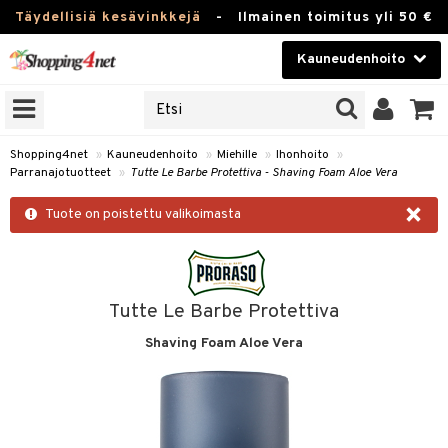
Täydellisiä kesävinkkejä
-
Ilmainen toimitus yli 50 €
Kauneudenhoito
ERKKEJÄ
Kauneudenhoito
M BRANDS
T
Piilolinssit
Shopping4net
»
Kauneudenhoito
»
Miehille
»
Ihonhoito
»
Parranajotuotteet
»
Tutte Le Barbe Protettiva - Shaving Foam Aloe Vera
JAT
Luontaistuotteet
×
UOTTEITA
Tuote on poistettu valikoimasta
Apteekki
Fitness
t
Koti & Sisustus
Tutte Le Barbe Protettiva
t Set
ito
t
Shaving Foam Aloe Vera
Lelut, Lapsi & Vauva
jat / Kammat
inkotuotteet
stenlähtö
ito
Tuotemerkkejä
skuurit
koistuotteet
sväri
lakorut
inkotuotteet
iikka
Kampanjat
stenlähtö
eruskettavat tuotteet
toaineet
vakorut
koistuotteet
t Set
mit