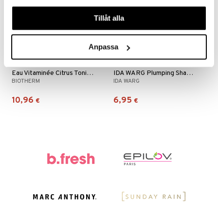
våra cookies vid fortsatt användande av vår webbplats.
Tillåt alla
Anpassa
Eau Vitaminée Citrus Tonic - Travel Body Mist
IDA WARG Plumping Shampoo Travel Size
BIOTHERM
IDA WARG
10,96
6,95
€
€