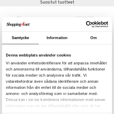
Suositut tuotteet
Samtycke
Information
Om
Denna webbplats använder cookies
Vi använder enhetsidentifierare för att anpassa innehållet
Refillable Travel Pack
Antonio Axu Repairing Travel Schampo
och annonserna till användarna, tillhandahålla funktioner
VADECO
ANTONIO AXU
för sociala medier och analysera vår trafik. Vi
4,99
6,95
vidarebefordrar även sådana identifierare och annan
€
€
information från din enhet till de sociala medier och
annons- och analysföretag som vi samarbetar med.
Dessa kan i sin tur kombinera informationen med annan
information som du har tillhandahållit eller som de har
samlat in när du har använt deras tjänster. Du godkänner