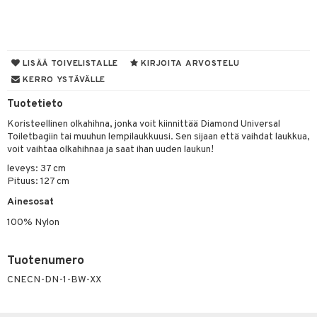
kastus
taloöljyt
kkivoide
teutus & Soujaus
talovoiteet
tevoide
ranajo & Ihonpuhdistus
LISÄÄ TOIVELISTALLE
KIRJOITA ARVOSTELU
justusvoide
KERRO YSTÄVÄLLE
kipuna
Tuotetieto
teri
Koristeellinen olkahihna, jonka voit kiinnittää Diamond Universal
Toiletbagiin tai muuhun lempilaukkuusi. Sen sijaan että vaihdat laukkua,
siväri
voit vaihtaa olkahihnaa ja saat ihan uuden laukun!
mänrajauskynät
leveys: 37 cm
Pituus: 127 cm
Ainesosat
100% Nylon
Tuotenumero
CNECN-DN-1-BW-XX