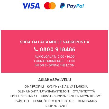
SOITA TAI LAITA MEILLE SÄHKÖPOSTIA
0800 9 18486
AUKIOLOAJAT: 10.00 - 16.00
LOUNASTAUKO 13.00 - 14.00
INFO@SHOPPING4NET.COM
ASIAKASPALVELU
OMA PROFIILI
KYSYMYKSIÄ & VASTAUKSIA
OLEN UNOHTANUT ASIAKASTIETONI
OTA YHTEYTTÄ
EDULLISET HINNAT
EHDOT - SHOPPING4NETIN MYYNTIEHDOT
EVÄSTEET
HENKILÖTIETOJEN SUOJAUS
KUMPPANIKSI
SHOPPING4NET