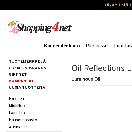
Täydellisiä 
Kauneudenhoito
Piilolinssit
Luontai
TUOTEMERKKEJÄ
Oil Reflections L
PREMIUM BRANDS
GIFT SET
Luminous Oil
KAMPANJAT
UUSIA TUOTTEITA
Naisille
Miehille
Hiukset
Lapsille
Ihonhoito
Hiukset
Gift Set
Kauneusosasto
Korut
Ihonhoito
Kosmetiikkalaukkuja
Harjat / Kammat
Aurinkotuotteet
Hiustenlähtö
Aurinkolasit
Kosmetiikka
Parfyymit
Kylpytuotteita
Hiuskuurit
Erikoistuotteet
Kaulakorut
Hiusväri
Aurinkotuotteet