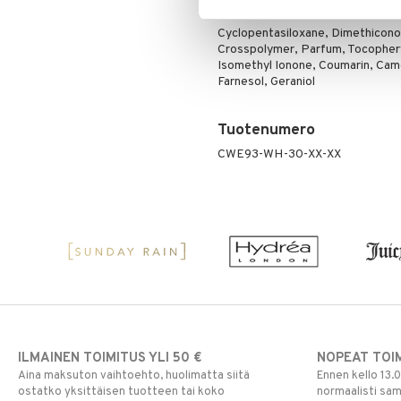
Ainesosat
Cyclopentasiloxane, Dimethicono
Crosspolymer, Parfum, Tocopheryl
Isomethyl Ionone, Coumarin, Camel
Farnesol, Geraniol
Tuotenumero
CWE93-WH-30-XX-XX
ILMAINEN TOIMITUS YLI 50 €
NOPEAT TOI
Aina maksuton vaihtoehto, huolimatta siitä
Ennen kello 13.
ostatko yksittäisen tuotteen tai koko
normaalisti sa