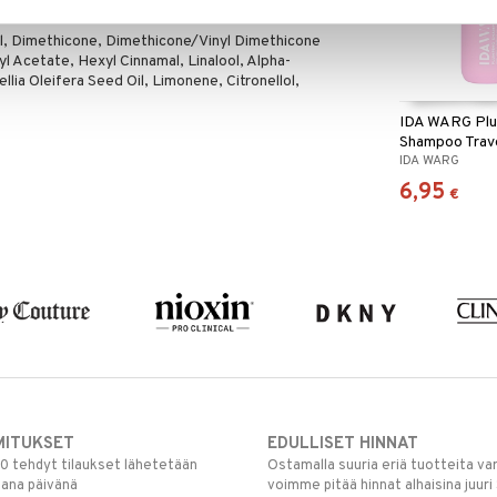
l, Dimethicone, Dimethicone/Vinyl Dimethicone
 Acetate, Hexyl Cinnamal, Linalool, Alpha-
lia Oleifera Seed Oil, Limonene, Citronellol,
IDA WARG Pl
Shampoo Trave
IDA WARG
6,95
€
MITUKSET
EDULLISET HINNAT
00 tehdyt tilaukset lähetetään
Ostamalla suuria eriä tuotteita 
mana päivänä
voimme pitää hinnat alhaisina juuri