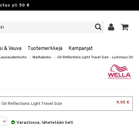
itus yli 50 €
si & Vauva
Tuotemerkkejä
Kampanjat
Kauneudenhoito
»
Matkakoko
»
Oil Reflections Light Travel Size - Luminous Oil
9,95 €
 Oil Reflections Light Travel Size
Varastossa, lähetetään heti