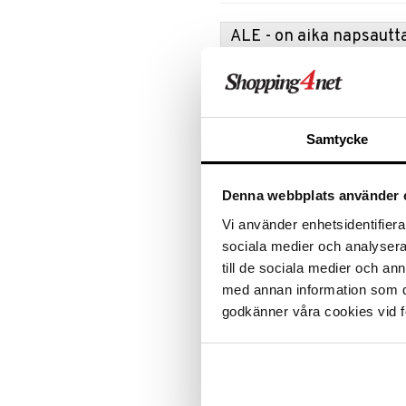
Ripsiväri
ALE - on aika napsautta
Silmänrajauskynät
Tartu tila
nyt tarjoa
alennetuill
Ale on voi
Samtycke
suosikkitu
Näe kaikk
Denna webbplats använder 
Tuotetieto
Vi använder enhetsidentifierar
Wella Professionalsin Oil Reflecti
sociala medier och analysera 
matkakokoisena, se antaa välittömä
till de sociala medier och a
teestä ja kameliaöljystä ja sen k
med annan information som du 
latistamatta hiuksia.
godkänner våra cookies vid f
Käyttö
Ravistele ennen käyttöä. Hiero 1-2
juurista latvoihin päin.