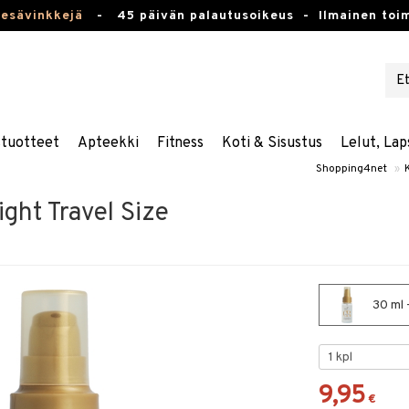
kesävinkkejä
-
45 päivän palautusoikeus -
Ilmainen toim
stuotteet
Apteekki
Fitness
Koti & Sisustus
Lelut, Lap
Shopping4net
»
ight Travel Size
30 ml -
9,95
€