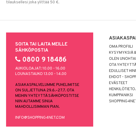
tilauksellesi joka ylittää 50 €.
ASIAKASPA
SOITA TAI LAITA MEILLE
OMA PROFIILI
SÄHKÖPOSTIA
KYSYMYKSIÄ &
0800 9 18486
OLEN UNOHTAN
OTA YHTEYTT
AUKIOLOAJAT: 10.00 - 16.00
EDULLISET HI
LOUNASTAUKO 13.00 - 14.00
EHDOT - SHOP
EVÄSTEET
ASIAKASPALVELUMME PUHELIMITSE
HENKILÖTIETO
ON SULJETTUNA 29.6.–27.7. OTA
KUMPPANIKSI
MEIHIN YHTEYTTÄ SÄHKÖPOSTITSE
NIIN AUTAMME SINUA
SHOPPING4NE
MAHDOLLISIMMAN PIAN.
INFO@SHOPPING4NET.COM