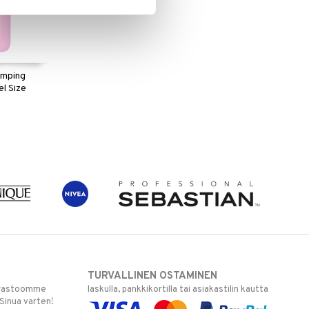
umping
l Size
TURVALLINEN OSTAMINEN
varastoomme
laskulla, pankkikortilla tai asiakastilin kautta
 Sinua varten!