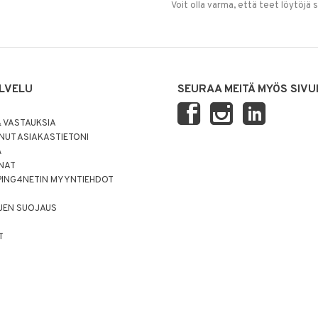
Voit olla varma, että teet löytöjä 
LVELU
SEURAA MEITÄ MYÖS SIVU
 VASTAUKSIA
UT ASIAKASTIETONI
Ä
NNAT
PING4NETIN MYYNTIEHDOT
JEN SUOJAUS
T