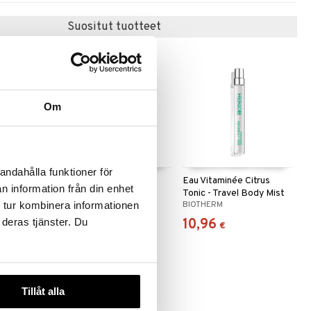
Suositut tuotteet
Om
andahålla funktioner för
vel Pack
Antonio Axu Repairing
Eau Vitaminée Citrus
n information från din enhet
Travel Schampo
Tonic - Travel Body Mist
ANTONIO AXU
BIOTHERM
 tur kombinera informationen
6,95
10,96
 deras tjänster. Du
€
€
Tillåt alla