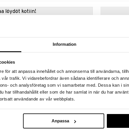
a löydöt kotiin!
isuuteen tehdä löytöjä suuresta ALEstamme. Juuri
mme suuren valikoiman jännittäviä tuotteita
a hinnoilla!
massa 31.8.2026 asti mutta ole nopea -
Information
otteesi voivat päästä loppumaan!
i ale-löydöt »
cookies
e för att anpassa innehållet och annonserna till användarna, tillh
Refillable Tra
ons Light Travel Size - Luminous Oil öljy
vår trafik. Vi vidarebefordrar även sådana identifierare och anna
sti kiiltoa hiuksillesi. Sisältää uutetta valkoisesta
VADECO
nnons- och analysföretag som vi samarbetar med. Dessa kan i sin
evyt koostumus antaa kauniita heijastumia
4,99
har tillhandahållit eller som de har samlat in när du har använt
€
ortsatt användande av vår webbplats.
 painallusta kämmeniin ja hiero kevyesti hiuksiin
Anpassa