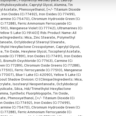
osspolymer, Polymethyl Methacrylate, Lauroyl
ethylsiloxysilicate, Caprylyl Glycol, Alumina, Tin
yl Acetate, Phenoxyethanol, [+/- Titanium Dioxide
, Iron Oxides (Ci 77492), Iron Oxides (Ci 77499),
 Carmine (Ci 75470), Chromium Hydroxide Green (Ci
Ci 77288), Ferric Ammonium Ferrocyanide (Ci
7510), Manganese Violet (Ci 77742), Ultramarines (Ci
Yellow 5 Lake (Ci 19140)] Rds Product Name: All
ue)Ingredients: Mica, Zinc Stearate, Polymethyl
tanoate, Octyldodecyl Stearoyl Stearate,
ethylol Hexyllactone Crosspolymer, Caprylyl Glycol,
te, Tin Oxide, Hexylene Glycol, Tocopheryl Acetate,
xide (Ci 77891), Iron Oxides (Ci 77491), Iron Oxides
), Bismuth Oxychloride (Ci 77163), Carmine (Ci
n (Ci 77289), Chromium Oxide Greens (Ci 77288),
 77510), Ferric Ferrocyanide (Ci 77510), Manganese
Ci 77007), Blue 1 Lake (Ci 42090), Yellow 5 Lake (Ci
out Shadow Division: Cl (Clinique)Ingredients: Mica,
crylate, Isostearyl Neopentanoate, Octyldodecyl
silicate, Silica, Hdi/Trimethylol Hexyllactone
umina, Synthetic Fluorphlogopite, Tin Oxide,
ate, Phenoxyethanol, [+/- Titanium Dioxide (Ci
ron Oxides (Ci 77492), Iron Oxides (Ci 77499),
 Carmine (Ci 75470), Chromium Hydroxide Green (Ci
Ci 77288), Ferric Ammonium Ferrocyanide (Ci