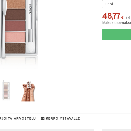
48,77
€
(
6
Maksa osamaksul
RJOITA ARVOSTELU
KERRO YSTÄVÄLLE