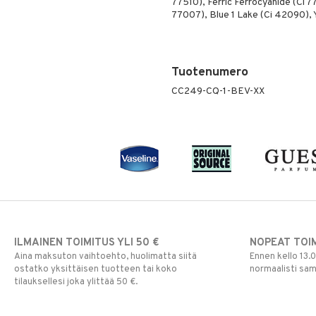
77510), Ferric Ferrocyanide (Ci 7
77007), Blue 1 Lake (Ci 42090), 
Tuotenumero
CC249-CQ-1-BEV-XX
ILMAINEN TOIMITUS YLI 50 €
NOPEAT TOI
Aina maksuton vaihtoehto, huolimatta siitä
Ennen kello 13.
ostatko yksittäisen tuotteen tai koko
normaalisti sa
tilauksellesi joka ylittää 50 €.