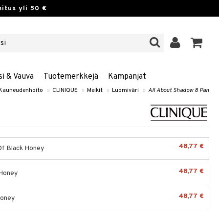
itus yli 50 €
si & Vauva
Tuotemerkkejä
Kampanjat
Kauneudenhoito
»
CLINIQUE
»
Meikit
»
Luomiväri
»
All About Shadow 8 Pan
48,77 €
f Black Honey
48,77 €
Honey
48,77 €
Honey