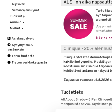
ALE - on aika napsautta
Ripsiväri
Silmänrajauskynät
Tartu tila
nyt tarjoa
Tuoksut
alennetuill
Aurinko
Aromatics Elixir
Ale on voi
Miehet
Calyx
Aurinkosuoja
suosikkitu
Clinique Happy
3-Vaihetta Miehille
Näe kaikk
Asiakaspalvelu
Clinique Happy For Men
Ironhoito
Kysymyksiä &
Kirkastus
Clinique - 20% alennus
vastauksia
Kosteutus & Soujaus
Toivo tuotetta
Clinique yhdistää dermatologise
Parranajo &
kaikille ihotyypeille. Keskittyen
Tietoa verkkokaupasta
Ihonpuhdistus
koostumuksiin Clinique tarjoaa k
kehitettynä antamaan näkyviä tu
Tarjous on voimassa 16.8.2026 asti
Tuotetieto
All About Shadow 8 Pan Cliniquelt
monipuolista sävyä. Täydellinen p
Mitä se tekee: