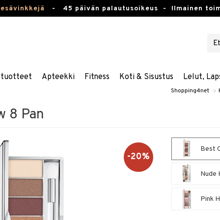
kesävinkkejä
-
45 päivän palautusoikeus -
Ilmainen toim
stuotteet
Apteekki
Fitness
Koti & Sisustus
Lelut, Lap
Shopping4net
»
w 8 Pan
Best O
-20%
Nude 
Pink 