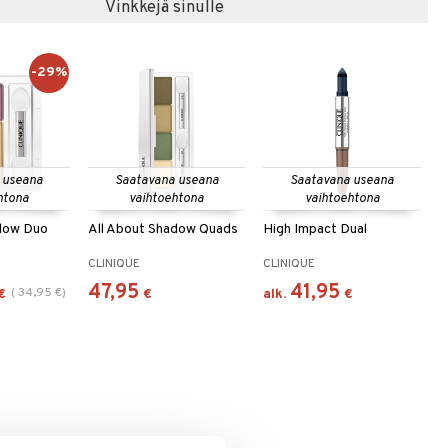
Vinkkejä sinulle
-29%
 useana
Saatavana useana
Saatavana useana
htona
vaihtoehtona
vaihtoehtona
adow Duo
All About Shadow Quads
High Impact Dual
CLINIQUE
CLINIQUE
47,95
41,95
(
34,95
€
)
€
€
alk.
€