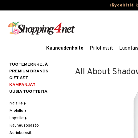
Täydellisiä 
Kauneudenhoito
Piilolinssit
Luontai
TUOTEMERKKEJÄ
All About Shado
PREMIUM BRANDS
GIFT SET
KAMPANJAT
UUSIA TUOTTEITA
Naisille
Miehille
Hiukset
Lapsille
Ihonhoito
Hiukset
Gift Set
Kauneusosasto
Korut
Ihonhoito
Kosmetiikkalaukkuja
Harjat / Kammat
Aurinkotuotteet
Hiustenlähtö
Aurinkolasit
Kosmetiikka
Parfyymit
Kylpytuotteita
Hiuskuurit
Erikoistuotteet
Kaulakorut
Hiusväri
Aurinkotuotteet