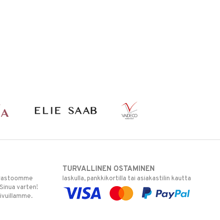
TURVALLINEN OSTAMINEN
varastoomme
laskulla, pankkikortilla tai asiakastilin kautta
 Sinua varten!
sivuillamme.