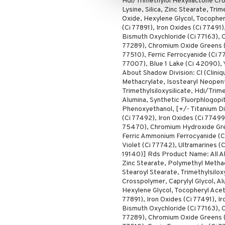
Hdi/Trimethylol Hexyllactone Cr
Lysine, Silica, Zinc Stearate, Trim
Oxide, Hexylene Glycol, Tocopher
(Ci 77891), Iron Oxides (Ci 77491)
Bismuth Oxychloride (Ci 77163),
77289), Chromium Oxide Greens (
77510), Ferric Ferrocyanide (Ci 7
77007), Blue 1 Lake (Ci 42090), 
About Shadow Division: Cl (Cliniq
Methacrylate, Isostearyl Neopen
Trimethylsiloxysilicate, Hdi/Trim
Alumina, Synthetic Fluorphlogopi
Phenoxyethanol, [+/- Titanium Dio
(Ci 77492), Iron Oxides (Ci 77499
75470), Chromium Hydroxide Gree
Ferric Ammonium Ferrocyanide (Ci
Violet (Ci 77742), Ultramarines (
19140)] Rds Product Name: All Ab
Zinc Stearate, Polymethyl Metha
Stearoyl Stearate, Trimethylsiloxy
Crosspolymer, Caprylyl Glycol, Al
Hexylene Glycol, Tocopheryl Acet
77891), Iron Oxides (Ci 77491), I
Bismuth Oxychloride (Ci 77163),
77289), Chromium Oxide Greens (