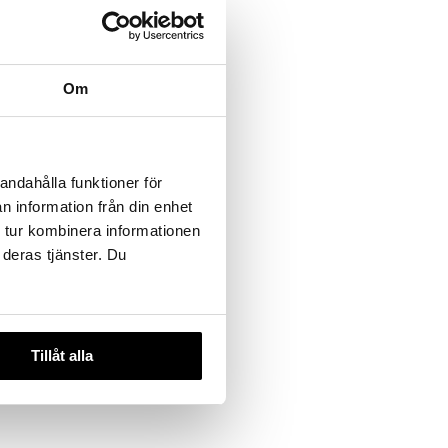
Om
andahålla funktioner för
n information från din enhet
 tur kombinera informationen
 deras tjänster. Du
Tillåt alla