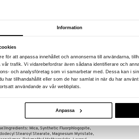
a ja yhdistellä. Sopii kaikille ihonsävyille luoden
aen syvyyttä ja ulottuvuutta yöksi.
nnassa
Information
cookies
ille
e för att anpassa innehållet och annonserna till användarna, tillh
vår trafik. Vi vidarebefordrar även sådana identifierare och anna
nnons- och analysföretag som vi samarbetar med. Dessa kan i sin
Methacrylate, Isostearyl Neopentanoate,
har tillhandahållit eller som de har samlat in när du har använt
ecyl Stearoyl Stearate, Hdi/Trimethylol
ortsatt användande av vår webbplats.
yl Glycol, Alumina, Synthetic Fluorphlogopite, Tin
yl Acetate, Phenoxyethanol, [+/- Titanium Dioxide
, Iron Oxides (Ci 77492), Iron Oxides (Ci 77499),
 Carmine (Ci 75470), Chromium Hydroxide Green (Ci
Anpassa
Ci 77288), Ferric Ammonium Ferrocyanide (Ci
7510), Manganese Violet (Ci 77742), Ultramarines (Ci
Yellow 5 Lake (Ci 19140)] Rds Product Name: All
ue)Ingredients: Mica, Synthetic Fluorphlogopite,
dodecyl Stearoyl Stearate, Magnesium Myristate,