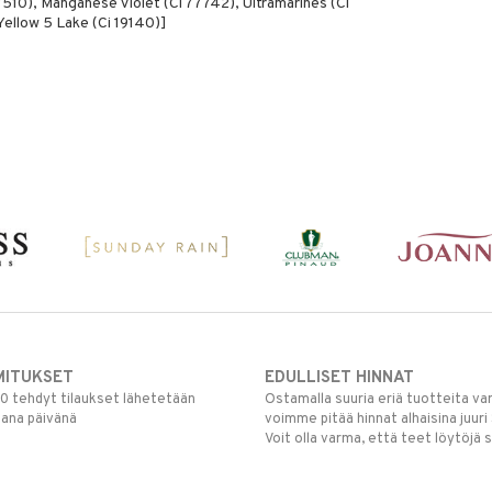
7510), Manganese Violet (Ci 77742), Ultramarines (Ci
Yellow 5 Lake (Ci 19140)]
MITUKSET
EDULLISET HINNAT
00 tehdyt tilaukset lähetetään
Ostamalla suuria eriä tuotteita 
mana päivänä
voimme pitää hinnat alhaisina juuri
Voit olla varma, että teet löytöjä 