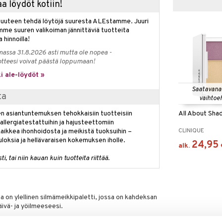
a löydöt kotiin!
isuuteen tehdä löytöjä suuresta ALEstamme. Juuri
mme suuren valikoiman jännittäviä tuotteita
a hinnoilla!
massa 31.8.2026 asti mutta ole nopea -
otteesi voivat päästä loppumaan!
i ale-löydöt »
Saatavana
ta
vaihtoe
All About Sh
n asiantuntemuksen tehokkaisiin tuotteisiin
 allergiatestattuihin ja hajusteettomiin
CLINIQUE
aikkea ihonhoidosta ja meikistä tuoksuihin –
loksia ja hellävaraisen kokemuksen iholle.
24,95
alk.
, tai niin kauan kuin tuotteita riittää.
a on ylellinen silmämeikkipaletti, jossa on kahdeksan
äivä- ja yöilmeeseesi.