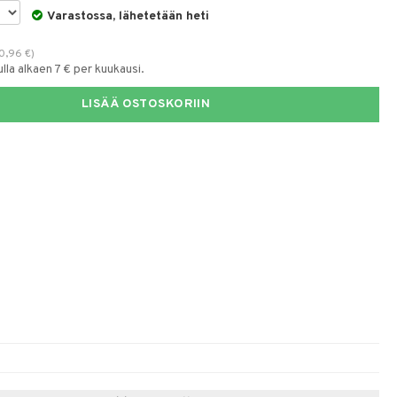
Varastossa, lähetetään heti
0,96
€
)
la alkaen 7 € per kuukausi.
LISÄÄ OSTOSKORIIN