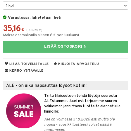
taloöljyt
likiilto
t
talovoiteet
Varastossa, lähetetään heti
lipuna
matics Elixir
o
35,16
ltenrajausväri
yx
inkosuoja
€
(
43,95
€
)
Maksa osamaksulla alkaen 6 € per kuukausi.
makarvat
nique Happy
aihetta Miehille
spalvelu
LISÄÄ OSTOSKORIIN
miväri
nique Happy For Men
nhoito
ksiä & vastauksia
kkisiveltmit
kastus
LISÄÄ TOIVELISTALLE
KIRJOITA ARVOSTELU
tuotetta
kkivoide
teutus & Soujaus
KERRO YSTÄVÄLLE
 verkkokaupasta
tevoide
ranajo & Ihonpuhdistus
ALE - on aika napsauttaa löydöt kotiin!
justusvoide
Tartu tilaisuuteen tehdä löytöjä suuresta
kipuna
ALEstamme. Juuri nyt tarjoamme suuren
valikoiman jännittäviä tuotteita alennetuilla
teri
hinnoilla!
siväri
Ale on voimassa 31.8.2026 asti mutta ole
nopea - suosikkituotteesi voivat päästä
mänrajauskynät
loppumaan!