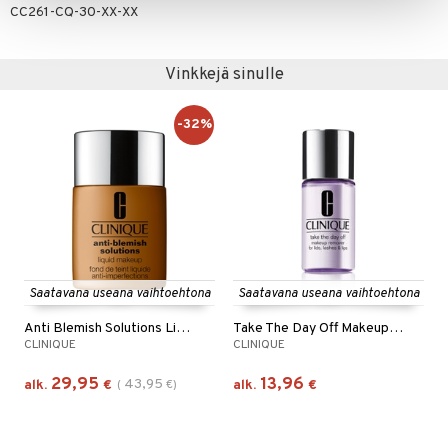
CC261-CQ-30-XX-XX
Vinkkejä sinulle
-32%
Saatavana useana vaihtoehtona
Saatavana useana vaihtoehtona
Anti Blemish Solutions Liquid Makeup
Take The Day Off Makeup Remover
CLINIQUE
CLINIQUE
29,95
13,96
43,95
alk.
€
(
€
)
alk.
€