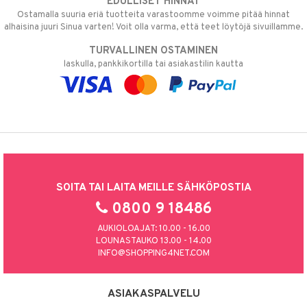
EDULLISET HINNAT
Ostamalla suuria eriä tuotteita varastoomme voimme pitää hinnat
alhaisina juuri Sinua varten! Voit olla varma, että teet löytöjä sivuillamme.
TURVALLINEN OSTAMINEN
laskulla, pankkikortilla tai asiakastilin kautta
SOITA TAI LAITA MEILLE SÄHKÖPOSTIA
0800 9 18486
AUKIOLOAJAT: 10.00 - 16.00
LOUNASTAUKO 13.00 - 14.00
INFO@SHOPPING4NET.COM
ASIAKASPALVELU