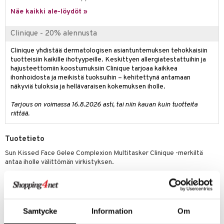
Näe kaikki ale-löydöt »
Clinique - 20% alennusta
Clinique yhdistää dermatologisen asiantuntemuksen tehokkaisiin
tuotteisiin kaikille ihotyypeille. Keskittyen allergiatestattuihin ja
hajusteettomiin koostumuksiin Clinique tarjoaa kaikkea
ihonhoidosta ja meikistä tuoksuihin – kehitettynä antamaan
näkyviä tuloksia ja hellävaraisen kokemuksen iholle.
Tarjous on voimassa 16.8.2026 asti, tai niin kauan kuin tuotteita
riittää.
Tuotetieto
Sun Kissed Face Gelee Complexion Multitasker Clinique -merkiltä
antaa iholle välittömän virkistyksen.
Kevyt, öljytön geeli, joka luo lämpimän ja terveen hehkun.
Sopii kaikille ihotyypeille ja ihonsävyille.
Silmätautien erikoislääkärin testaama.
Samtycke
Information
Om
Clinique Clean -filosofiamme