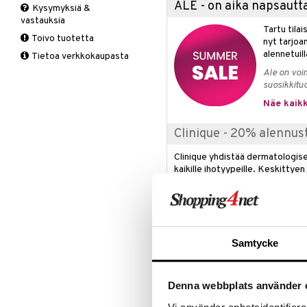
ALE - on aika napsautta
Kysymyksiä &
Meikkisiveltmit
Kirkastus
vastauksia
Meikkivoide
Kosteutus & Soujaus
Tartu tila
Toivo tuotetta
nyt tarjoa
Peitevoide
Parranajo &
alennetuill
Tietoa verkkokaupasta
Ihonpuhdistus
Pohjustusvoide
Ale on voi
Poskipuna
suosikkitu
Puuteri
Näe kaikk
Ripsiväri
Silmänrajauskynät
Clinique - 20% alennus
Clinique yhdistää dermatologise
kaikille ihotyypeille. Keskittyen
koostumuksiin Clinique tarjoaa k
kehitettynä antamaan näkyviä tu
Tarjous on voimassa 16.8.2026 asti
Samtycke
Tuotetieto
Take the Day off Makeup Remover 
meikinpoistoaine, joka poistaa nop
Denna webbplats använder 
myös vedenkestävälle ripsivärille