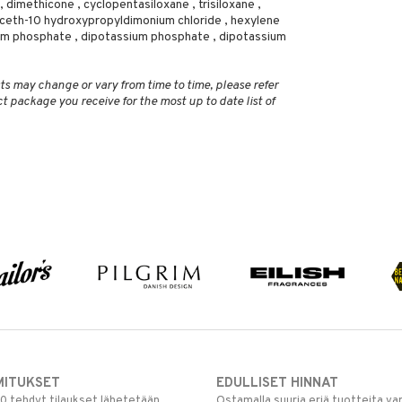
dimethicone , cyclopentasiloxane , trisiloxane ,
luceth-10 hydroxypropyldimonium chloride , hexylene
sium phosphate , dipotassium phosphate , dipotassium
ts may change or vary from time to time, please refer
ct package you receive for the most up to date list of
MITUKSET
EDULLISET HINNAT
00 tehdyt tilaukset lähetetään
Ostamalla suuria eriä tuotteita 