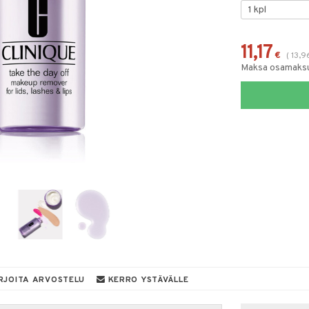
11,17
€
(
13,9
Maksa osamaksul
RJOITA ARVOSTELU
KERRO YSTÄVÄLLE