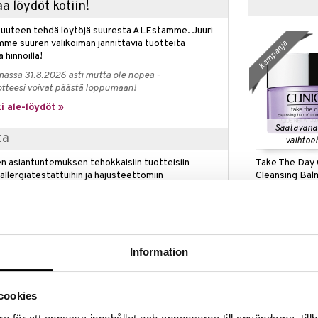
a löydöt kotiin!
isuuteen tehdä löytöjä suuresta ALEstamme. Juuri
mme suuren valikoiman jännittäviä tuotteita
kampanja
a hinnoilla!
massa 31.8.2026 asti mutta ole nopea -
otteesi voivat päästä loppumaan!
i ale-löydöt »
Saatavana
ta
vaihtoe
Take The Day 
n asiantuntemuksen tehokkaisiin tuotteisiin
Cleansing Bal
 allergiatestattuihin ja hajusteettomiin
CLINIQUE
aikkea ihonhoidosta ja meikistä tuoksuihin –
loksia ja hellävaraisen kokemuksen iholle.
12,76
alk.
€
, tai niin kauan kuin tuotteita riittää.
Information
kampanja
for Lids, Lashes and Lips Clinique -merkiltä on
easti itsepäisen silmä- ja huulimeikin. Täydellinen
cookies
.