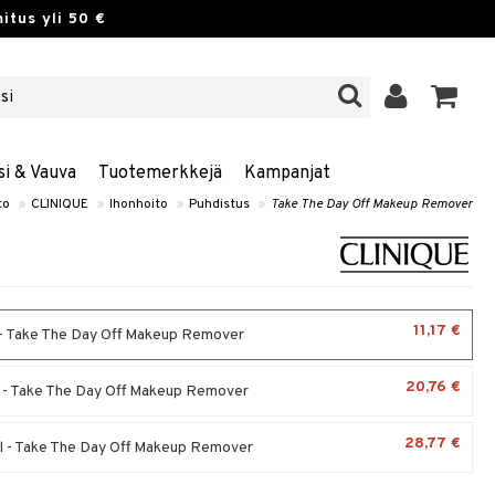
itus yli 50 €
si & Vauva
Tuotemerkkejä
Kampanjat
to
»
CLINIQUE
»
Ihonhoito
»
Puhdistus
»
Take The Day Off Makeup Remover
11,17 €
- Take The Day Off Makeup Remover
20,76 €
 - Take The Day Off Makeup Remover
28,77 €
 - Take The Day Off Makeup Remover