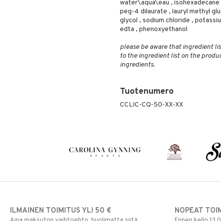
water\aqua\eau , isohexadecane , 
peg-4 dilaurate , lauryl methyl g
glycol , sodium chloride , potas
edta , phenoxyethanol
please be aware that ingredient lis
to the ingredient list on the produ
ingredients.
Tuotenumero
CCLIC-CQ-50-XX-XX
ILMAINEN TOIMITUS YLI 50 €
NOPEAT TOI
Aina maksuton vaihtoehto, huolimatta siitä
Ennen kello 13.