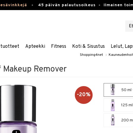
kesävinkkejä
-
45 päivän palautusoikeus -
Ilmainen toim
stuotteet
Apteekki
Fitness
Koti & Sisustus
Lelut, Lap
Shopping4net
»
Kauneudenhoi
ff Makeup Remover
50 ml 
-20%
125 ml
200 ml