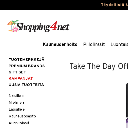
Täydellisiä 
Kauneudenhoito
Piilolinssit
Luontai
TUOTEMERKKEJÄ
Take The Day O
PREMIUM BRANDS
GIFT SET
KAMPANJAT
UUSIA TUOTTEITA
Naisille
Miehille
Hiukset
Lapsille
Ihonhoito
Hiukset
Gift Set
Kauneusosasto
Korut
Ihonhoito
Kosmetiikkalaukkuja
Harjat / Kammat
Aurinkotuotteet
Hiustenlähtö
Aurinkolasit
Kosmetiikka
Parfyymit
Kylpytuotteita
Hiuskuurit
Erikoistuotteet
Kaulakorut
Hiusväri
Aurinkotuotteet