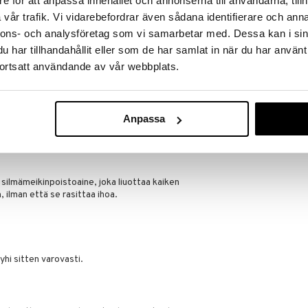
e för att anpassa innehållet och annonserna till användarna, tillh
vår trafik. Vi vidarebefordrar även sådana identifierare och anna
Saatavana
nnons- och analysföretag som vi samarbetar med. Dessa kan i sin
vaihtoe
har tillhandahållit eller som de har samlat in när du har använt
All About Clea
opa kestävimmän meikin – täydellinen myös
ortsatt användande av vår webbplats.
Foaming Clea
CLINIQUE
26,35
alk.
aama.
Anpassa
.
t.
silmämeikinpoistoaine, joka liuottaa kaiken
ilman että se rasittaa ihoa.
yhi sitten varovasti.