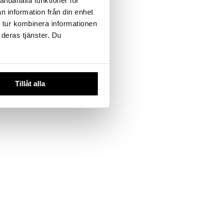
andahålla funktioner för
n information från din enhet
 useana
 tur kombinera informationen
htona
 deras tjänster. Du
n Rinse Off
nser
(
32,94
€
)
€
Tillåt alla