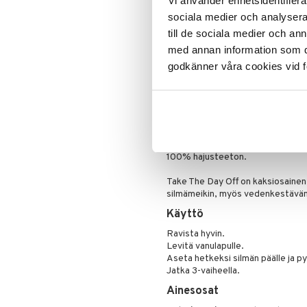
Vi använder enhetsidentifierar
Kenelle tuote sopii?
sociala medier och analysera 
Sopii kaikille ihotyypeille.
till de sociala medier och a
med annan information som du 
Mitä tuote tekee:
Tämä meikinpoistoaine liuottaa j
godkänner våra cookies vid f
vedenkestävälle ripsivärille.
Ei aiheuta ärsytystä tai kirvelyä.
Silmätautien erikoislääkärin test
Sopii myös piilolinssien käyttäjille
Dermatologisesti ohjatut ratkaisu
Allergiatestattu.
100% hajusteeton.
Take The Day Off on kaksiosainen 
silmämeikin, myös vedenkestävän, 
Käyttö
Ravista hyvin.
Levitä vanulapulle.
Aseta hetkeksi silmän päälle ja py
Jatka 3-vaiheella.
Ainesosat