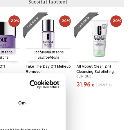
Suositut tuotteet
kampanja
kampanja
-20%
-20%
-20%
 useana
Saatavana useana
htona
vaihtoehtona
Off
Take The Day Off Makeup
All About Clean 2in1
m
Remover
Cleansing Exfoliating
CLINIQUE
CLINIQUE
Jelly
11,17
31,96
(
15,95
€
)
(
13,96
€
)
(
39,95
€
)
alk.
€
€
Om
-20%