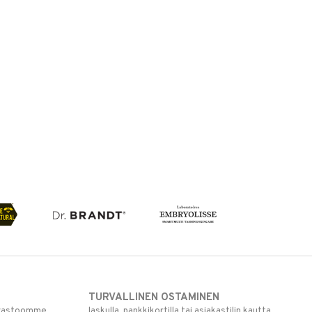
TURVALLINEN OSTAMINEN
varastoomme
laskulla, pankkikortilla tai asiakastilin kautta