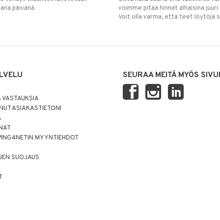
mana päivänä
voimme pitää hinnat alhaisina juuri
Voit olla varma, että teet löytöjä 
LVELU
SEURAA MEITÄ MYÖS SIVU
 VASTAUKSIA
UT ASIAKASTIETONI
Ä
NNAT
PING4NETIN MYYNTIEHDOT
JEN SUOJAUS
T