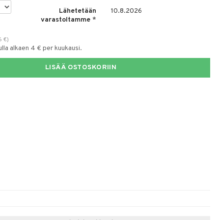
Lähetetään
10.8.2026
varastoltamme
*
6
€
)
la alkaen 4 € per kuukausi.
LISÄÄ OSTOSKORIIN