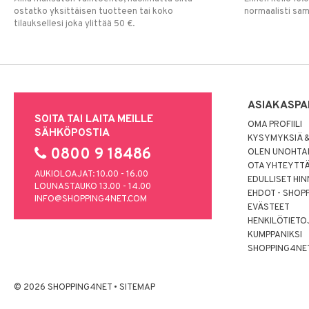
ostatko yksittäisen tuotteen tai koko
normaalisti sa
tilauksellesi joka ylittää 50 €.
ASIAKASPA
SOITA TAI LAITA MEILLE
OMA PROFIILI
SÄHKÖPOSTIA
KYSYMYKSIÄ &
0800 9 18486
OLEN UNOHTAN
OTA YHTEYTT
AUKIOLOAJAT: 10.00 - 16.00
EDULLISET HI
LOUNASTAUKO 13.00 - 14.00
EHDOT - SHOP
INFO@SHOPPING4NET.COM
EVÄSTEET
HENKILÖTIETO
KUMPPANIKSI
SHOPPING4NE
© 2026 SHOPPING4NET
•
SITEMAP