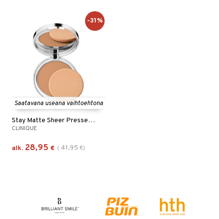
-31%
Saatavana useana vaihtoehtona
Stay Matte Sheer Pressed Powder
CLINIQUE
28,95
41,95
alk.
€
(
€
)