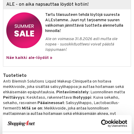
ALE - on aika napsauttaa löydöt kotiin!
Tartu tilaisuuteen tehdä löytöjä suuresta
ALEstamme. Juuri nyt tarjoamme suuren
valikoiman jännittäviä tuotteita alennetuilla
hinnoilla!
Ale on voimassa 31.8.2026 asti mutta ole
nopea - suosikkituotteesi voivat päästä
loppumaan!
Näe kaikki ale-löydöt »
Tuotetieto
Anti Blemish Solutions Liquid Makeup Cliniquelta on hoitava
meikkivoide, joka sisältää salisyylihappoa ja auttaa hoitamaan sekä
ehkäisemään epäpuhtauksia.
Pintaviimeistely:
Luonnollinen matta
Peittävyys:
Keskitaso, rakennettava
Ihotyyppi:
Kuiva sekaiho,
sekaiho, rasvainen
Pääainesosat:
Salisyylihappo, Lactobacillus-
fermentti
Mitä se on:
Meikkivoide, joka antaa luonnollisen
mattapinnan ja auttaa hoitamaan sekä ehkäisemään aknea, nyt
laajennetulla sävyvalikoimalla.
Mitä se tekee:
- Öljytön meikkivoide,
joka sisältää 0,5% USP-luokiteltua salisyylihappoa auttaa näkyvästi
puhdistamaan ihohuokosia, vähentämään epäpuhtauksia ja