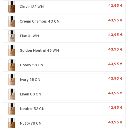
tuotetta
43,95 €
Clove 122 WN
teutus & Soujaus
 verkkokaupasta
ranajo & Ihonpuhdistus
43,95 €
Cream Chamois 40 CN
43,95 €
Flax 01 WN
43,95 €
Golden Neutral 46 WN
43,95 €
Honey 58 CN
43,95 €
Ivory 28 CN
43,95 €
Linen 08 CN
43,95 €
Neutral 52 CN
43,95 €
Nutty 78 CN