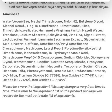
Levitä meikki iholle meikkisiveltimellä tai puhtailla sormenpäillä,
aloittaen kasvojen keskeltä ja häivytä kohti hiusrajaa ja leukalinjaa.
Ainesosat
Water\Aqua\Eau, Methyl Trimethicone, Nylon-12, Butylene Glycol,
Alcohol Denat., Peg-10 Dimethicone, Dimethicone, Silica,
Trimethylsiloxysilicate, Hamamelis Virginiana (Witch Hazel) Water,
Trehalose, Calcium Stearate, Salicylic Acid, Zinc Pca, Algae Extract,
Lactobacillus Ferment, Laminaria Saccharina Extract, Glycyrrhetinic
Acid, Glycerin, Caffeine, Dimethicone/Vinyl Dimethicone
Crosspolymer, Methicone, Lauryl Peg-9 Polydimethylsiloxyethyl
Dimethicone, Isohexadecane, 10-Hydroxydecanoic Acid,
Dimethicone/Peg-10/15 Crosspolymer, Sodium Chloride, Dipropylene
Glycol, Tromethamine, Lecithin, Sorbitan Sesquioleate, Propylene
Carbonate, Disteardimonium Hectorite, Tocopherol, Sodium Citrate,
Disodium Edta, Phenoxyethanol, Benzoic Acid, Potassium Sorbate,
[+/- Mica, Titanium Dioxide (Ci 77891), Iron Oxides (Ci 77491), Iron
Oxides (Ci 77492), Iron Oxides (Ci 77499)
Please be aware that ingredient lists may change or vary from time to
time. Please refer to the ingredient list on the product package you
receive for the most up to date list of ingredients.