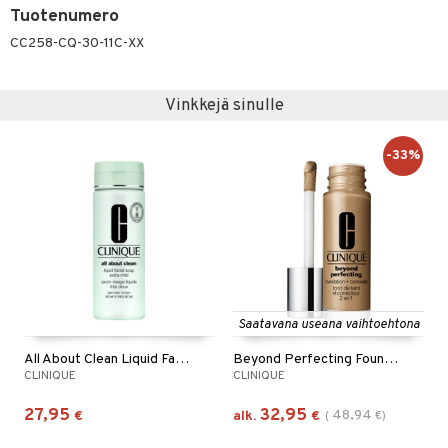
Tuotenumero
CC258-CQ-30-11C-XX
Vinkkejä sinulle
-33%
Saatavana useana vaihtoehtona
All About Clean Liquid Facial Soap Extra Mild
Beyond Perfecting Foundation + Concealer
CLINIQUE
CLINIQUE
27,95
32,95
48,94
€
alk.
€
(
€
)