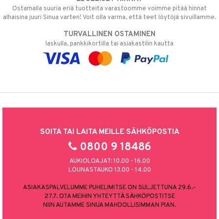
Ostamalla suuria eriä tuotteita varastoomme voimme pitää hinnat
alhaisina juuri Sinua varten! Voit olla varma, että teet löytöjä sivuillamme.
TURVALLINEN OSTAMINEN
laskulla, pankkikortilla tai asiakastilin kautta
SOITA TAI LAITA MEILLE SÄHKÖPOSTIA
0800 9 18486
AUKIOLOAJAT: 10.00 - 16.00
LOUNASTAUKO 13.00 - 14.00
ASIAKASPALVELUMME PUHELIMITSE ON SULJETTUNA 29.6.–
27.7. OTA MEIHIN YHTEYTTÄ SÄHKÖPOSTITSE
NIIN AUTAMME SINUA MAHDOLLISIMMAN PIAN.