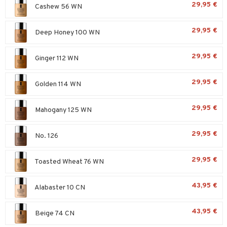
29,95 €
Cashew 56 WN
taloöljyt
kkivoide
talovoiteet
29,95 €
Deep Honey 100 WN
tevoide
justusvoide
29,95 €
Ginger 112 WN
kipuna
29,95 €
Golden 114 WN
teri
siväri
29,95 €
Mahogany 125 WN
mänrajauskynät
29,95 €
No. 126
t
matics Elixir
o
29,95 €
Toasted Wheat 76 WN
yx
inkosuoja
43,95 €
Alabaster 10 CN
nique Happy
aihetta Miehille
spalvelu
nique Happy For Men
nhoito
43,95 €
Beige 74 CN
ksiä & vastauksia
kastus