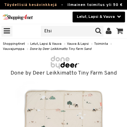
Täydellisiä kesävinkkejä
-
Ilmainen toimitus yli 50 €
Lelut, Lapsi & Vauva
ERKKEJÄ
Kauneudenhoito
JAT
UOTTEITA
Piilolinssit
Shopping4net
»
Lelut, Lapsi & Vauva
»
Vauva & Lapsi
»
Toiminta
»
Vauvajumppa
»
Done by Deer Leikkimatto Tiny Farm Sand
Luontaistuotteet
u
Apteekki
lumateriaalit
Done by Deer Leikkimatto Tiny Farm Sand
atteet
lusetti
lukirjat
Fitness
pi
kirjat
t
Koti & Sisustus
gingsit
ut
rvikkeet
rjat
atteet & Sukat
lelut
Lelut, Lapsi & Vauva
luvaha
pelit
vot
Tuotemerkkejä
oradat
ja maalaa
et
t
alaa
Kampanjat
ot
 Real
Lapsi
otteet
it
lentereita
alaa
elit