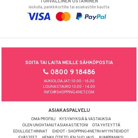
TURVALLINEN OSTAMINEN
laskulla, pankkikortilla tai asiakastilin kautta
SOITA TAI LAITA MEILLE SÄHKÖPOSTIA
0800 9 18486
AUKIOLOAJAT: 10.00 - 16.00
LOUNASTAUKO 13.00 - 14.00
INFO@SHOPPING4NET.COM
ASIAKASPALVELU
OMA PROFIILI
KYSYMYKSIÄ & VASTAUKSIA
OLEN UNOHTANUT ASIAKASTIETONI
OTA YHTEYTTÄ
EDULLISET HINNAT
EHDOT - SHOPPING4NETIN MYYNTIEHDOT
EVÄSTEET
HENKILÖTIETOJEN SUOJAUS
KUMPPANIKSI