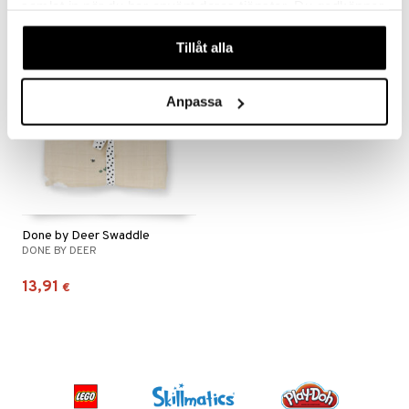
samlat in när du har använt deras tjänster. Du godkänner
våra cookies vid fortsatt användande av vår webbplats.
Tillåt alla
Anpassa
Done by Deer Swaddle
DONE BY DEER
13,91
€