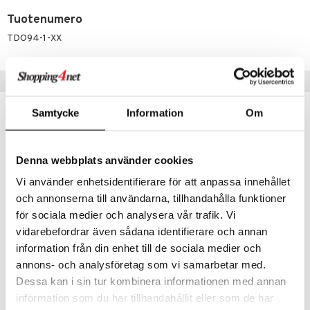
Tuotenumero
umi
TDO94-1-XX
le
 Patrol
Vinkkejä sinulle
pi Pitkätossu
Samtycke
Information
Om
sa Possu
 MASKS
Denna webbplats använder cookies
kemon
Vi använder enhetsidentifierare för att anpassa innehållet
ållan
och annonserna till användarna, tillhandahålla funktioner
er Mario
för sociala medier och analysera vår trafik. Vi
vidarebefordrar även sådana identifierare och annan
ru & Pesonen
information från din enhet till de sociala medier och
Done by Deer -hoitoalusta Tiny Farm Sand
Done by Deer Röyhtäisylappu 2 kpl pakkaus
annons- och analysföretag som vi samarbetar med.
DONE BY DEER
DONE BY DEER
Dessa kan i sin tur kombinera informationen med annan
49,90
9,90
€
€
information som du har tillhandahållit eller som de har