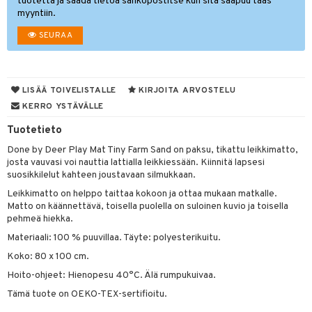
tuotetta ja saada tietoa sähköpostitse kun sitä saapuu taas
myyntiin.
O Minecraft
entarvikkeita
gyn vaatteet
ipullot & Tarvikkeet
ut
gformers
iilit
blarna
taleikit
elut
SEURAA
GO Ninjago
ens Barn
ut
ikat
ulelut & helistimet
tman
oleikit
neuvot
GO Speed Champions
ållan
apussit
kalut
uvajumppa
libompa
opelit
iviteettilelut
GO Spidey
ffi Love
LISÄÄ TOIVELISTALLE
KIRJOITA ARVOSTELU
ney
isuus
elyvaunut
KERRO YSTÄVÄLLE
O Super Heroes
mintahahmot
ney Prinsessat
ettävät lelut
spalvelu
Tuotetieto
ic
eli
Done by Deer Play Mat Tiny Farm Sand on paksu, tikattu leikkimatto,
ksiä & vastauksia
josta vauvasi voi nauttia lattialla leikkiessään. Kiinnitä lapsesi
zen
suosikkilelut kahteen joustavaan silmukkaan.
tuotetta
mähäkkimies
Leikkimatto on helppo taittaa kokoon ja ottaa mukaan matkalle.
 verkkokaupasta
Matto on käännettävä, toisella puolella on suloinen kuvio ja toisella
ry Potter
pehmeä hiekka.
lo Kitty
Materiaali: 100 % puuvillaa. Täyte: polyesterikuitu.
Koko: 80 x 100 cm.
.L.
Hoito-ohjeet: Hienopesu 40°C. Älä rumpukuivaa.
mmi Lehmä
Tämä tuote on OEKO-TEX-sertifioitu.
le