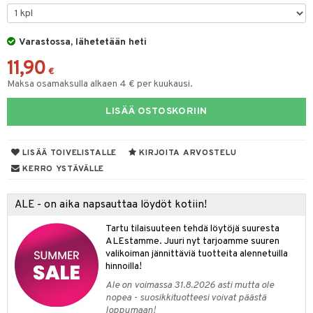
O Minecraft
entarvikkeita
gyn vaatteet
ipullot & Tarvikkeet
ut
gformers
iilit
blarna
taleikit
elut
GO Ninjago
ens Barn
Varastossa, lähetetään heti
ut
ikat
ulelut & helistimet
tman
oleikit
neuvot
11,90
GO Speed Champions
ållan
apussit
kalut
uvajumppa
libompa
opelit
iviteettilelut
€
Maksa osamaksulla alkaen 4 € per kuukausi.
GO Spidey
ffi Love
ney
isuus
elyvaunut
LISÄÄ OSTOSKORIIN
O Super Heroes
mintahahmot
ney Prinsessat
ettävät lelut
spalvelu
ic
eli
LISÄÄ TOIVELISTALLE
KIRJOITA ARVOSTELU
ksiä & vastauksia
zen
KERRO YSTÄVÄLLE
tuotetta
mähäkkimies
ALE - on aika napsauttaa löydöt kotiin!
 verkkokaupasta
ry Potter
Tartu tilaisuuteen tehdä löytöjä suuresta
lo Kitty
ALEstamme. Juuri nyt tarjoamme suuren
valikoiman jännittäviä tuotteita alennetuilla
.L.
hinnoilla!
mmi Lehmä
Ale on voimassa 31.8.2026 asti mutta ole
nopea - suosikkituotteesi voivat päästä
le
loppumaan!