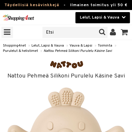
Täydellisiä kesävinkkejä
-
Ilmainen toimitus yli 50 €
Lelut, Lapsi & Vauva
ERKKEJÄ
Kauneudenhoito
JAT
UOTTEITA
Piilolinssit
Shopping4net
»
Lelut, Lapsi & Vauva
»
Vauva & Lapsi
»
Toiminta
»
Purulelut & helistimet
»
Nattou Pehmeä Silikoni Purulelu Käsine Savi
Luontaistuotteet
u
Apteekki
lumateriaalit
Nattou Pehmeä Silikoni Purulelu Käsine Savi
atteet
lusetti
lukirjat
Fitness
pi
kirjat
t
Koti & Sisustus
gingsit
ut
rvikkeet
rjat
atteet & Sukat
lelut
Lelut, Lapsi & Vauva
luvaha
pelit
vot
Tuotemerkkejä
oradat
ja maalaa
et
t
alaa
Kampanjat
ot
 Real
Lapsi
otteet
it
lentereita
alaa
elit