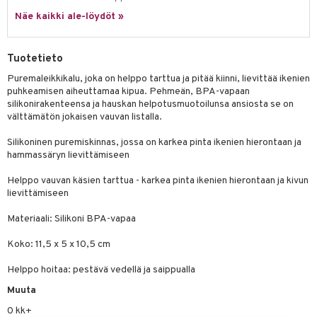
Näe kaikki ale-löydöt »
umi
le
Tuotetieto
 Patrol
Puremaleikkikalu, joka on helppo tarttua ja pitää kiinni, lievittää ikenien
puhkeamisen aiheuttamaa kipua. Pehmeän, BPA-vapaan
pi Pitkätossu
silikonirakenteensa ja hauskan helpotusmuotoilunsa ansiosta se on
sa Possu
välttämätön jokaisen vauvan listalla.
 MASKS
Silikoninen puremiskinnas, jossa on karkea pinta ikenien hierontaan ja
hammassäryn lievittämiseen
kemon
Helppo vauvan käsien tarttua - karkea pinta ikenien hierontaan ja kivun
ållan
lievittämiseen
er Mario
Materiaali: Silikoni BPA-vapaa
ru & Pesonen
Koko: 11,5 x 5 x 10,5 cm
Helppo hoitaa: pestävä vedellä ja saippualla
Muuta
0 kk+