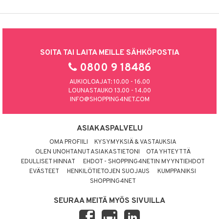
SOITA TAI LAITA MEILLE SÄHKÖPOSTIA
0800 9 18486
AUKIOLOAJAT: 10.00 - 16.00
LOUNASTAUKO 13.00 - 14.00
INFO@SHOPPING4NET.COM
ASIAKASPALVELU
OMA PROFIILI
KYSYMYKSIÄ & VASTAUKSIA
OLEN UNOHTANUT ASIAKASTIETONI
OTA YHTEYTTÄ
EDULLISET HINNAT
EHDOT - SHOPPING4NETIN MYYNTIEHDOT
EVÄSTEET
HENKILÖTIETOJEN SUOJAUS
KUMPPANIKSI
SHOPPING4NET
SEURAA MEITÄ MYÖS SIVUILLA