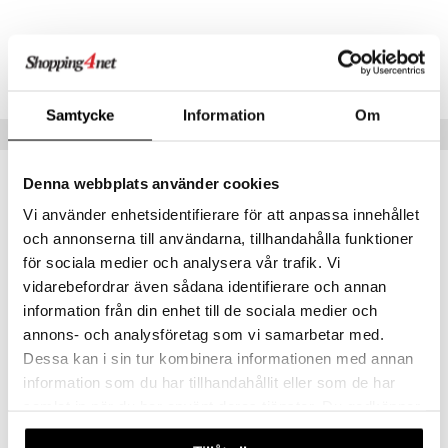
Tuotenumero
TNA81-1-XX
Samtycke
Information
Om
Vinkkejä sinulle
Denna webbplats använder cookies
Vi använder enhetsidentifierare för att anpassa innehållet
och annonserna till användarna, tillhandahålla funktioner
för sociala medier och analysera vår trafik. Vi
vidarebefordrar även sådana identifierare och annan
information från din enhet till de sociala medier och
annons- och analysföretag som vi samarbetar med.
Dessa kan i sin tur kombinera informationen med annan
information som du har tillhandahållit eller som de har
Nattou Pehmeä Silikoni Aktiviteettipallo Roosa
Nattou Pehmeä Silikoni Aktiviteettipallo Vihreä
NATTOU
NATTOU
samlat in när du har använt deras tjänster. Du godkänner
våra cookies vid fortsatt användande av vår webbplats.
19,90
19,90
€
€