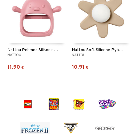
Nattou Pehmeä Silikoninen Purulelu Käsine roosa
Nattou Soft Silicone Pyörivä Lelu Imukupilla Savi
NATTOU
NATTOU
11,90
10,91
€
€