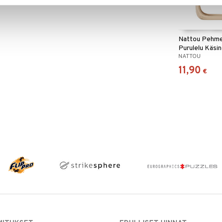
Nattou Pehmeä
Purulelu Käsin
NATTOU
11,90
€