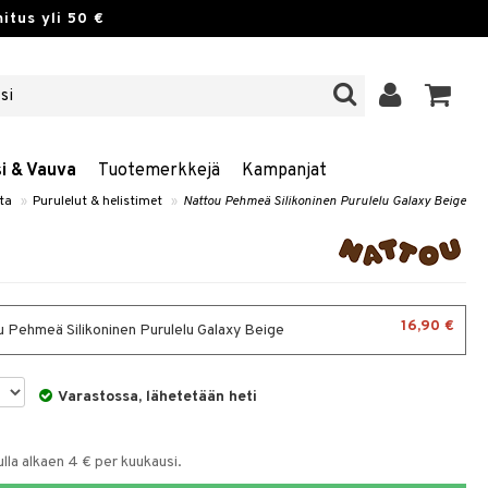
itus yli 50 €
si & Vauva
Tuotemerkkejä
Kampanjat
ta
»
Purulelut & helistimet
»
Nattou Pehmeä Silikoninen Purulelu Galaxy Beige
16,90 €
 Pehmeä Silikoninen Purulelu Galaxy Beige
Varastossa, lähetetään heti
la alkaen 4 € per kuukausi.