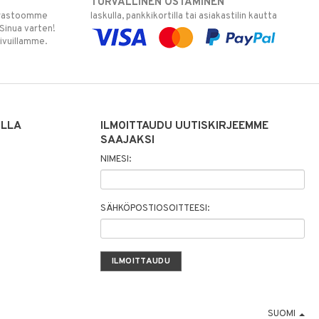
TURVALLINEN OSTAMINEN
varastoomme
laskulla, pankkikortilla tai asiakastilin kautta
 Sinua varten!
sivuillamme.
ILLA
ILMOITTAUDU UUTISKIRJEEMME
SAAJAKSI
NIMESI:
SÄHKÖPOSTIOSOITTEESI:
SUOMI