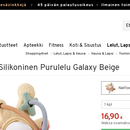
kesävinkkejä
-
45 päivän palautusoikeus -
Ilmainen toim
tuotteet
Apteekki
Fitness
Koti & Sisustus
Lelut, Lap
Shopping4net
»
Lelut, Lapsi & Vauva
»
Vauva & Lapsi
»
Toimin
ilikoninen Purulelu Galaxy Beige
Nattou
16,90
€
Maksa osamaksul