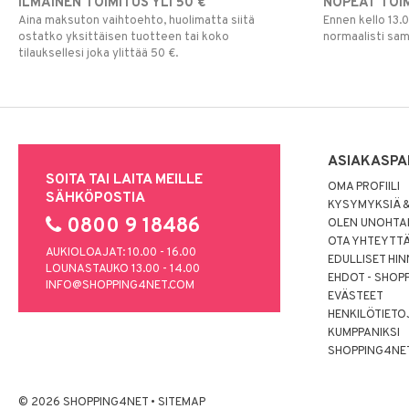
ILMAINEN TOIMITUS YLI 50 €
NOPEAT TOI
Aina maksuton vaihtoehto, huolimatta siitä
Ennen kello 13.
ostatko yksittäisen tuotteen tai koko
normaalisti sa
tilauksellesi joka ylittää 50 €.
ASIAKASPA
SOITA TAI LAITA MEILLE
OMA PROFIILI
SÄHKÖPOSTIA
KYSYMYKSIÄ &
0800 9 18486
OLEN UNOHTAN
OTA YHTEYTT
AUKIOLOAJAT: 10.00 - 16.00
EDULLISET HI
LOUNASTAUKO 13.00 - 14.00
EHDOT - SHOP
INFO@SHOPPING4NET.COM
EVÄSTEET
HENKILÖTIETO
KUMPPANIKSI
SHOPPING4NE
© 2026 SHOPPING4NET
•
SITEMAP