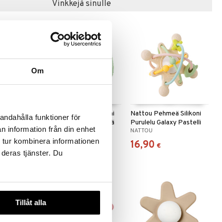
Vinkkejä sinulle
Om
 Silikoni
Nattou Pehmeä Silikoni
Nattou Pehmeä Silikoni
andahålla funktioner för
allo Roosa
Aktiviteettipallo Vihreä
Purulelu Galaxy Pastelli
n information från din enhet
NATTOU
NATTOU
 tur kombinera informationen
19,90
16,90
€
€
 deras tjänster. Du
Tillåt alla