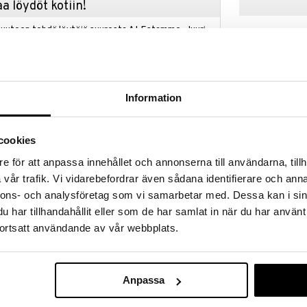
a löydöt kotiin!
isuuteen tehdä löytöjä suuresta ALEstamme. Juuri
mme suuren valikoiman jännittäviä tuotteita
a hinnoilla!
massa 31.8.2026 asti mutta ole nopea -
otteesi voivat päästä loppumaan!
Information
i ale-löydöt »
cookies
Nattou Pehmeä
e för att anpassa innehållet och annonserna till användarna, tillh
ljon leikkimisen iloa vauvallesi ja lievittää myös
Aktiviteettip
sen aikana. Suloinen muotoilu tähdillä ja
vår trafik. Vi vidarebefordrar även sådana identifierare och anna
NATTOU
tutkimaan, puremaan ja imemään monia yksityiskohtia
nnons- och analysföretag som vi samarbetar med. Dessa kan i sin
19,90
 jossa on helistin. Huolellisesti suunniteltu muoto on
€
har tillhandahållit eller som de har samlat in när du har använt
ille ja edistää vauvasi tarttumisrefleksiä ja
ortsatt användande av vår webbplats.
ellä
Anpassa