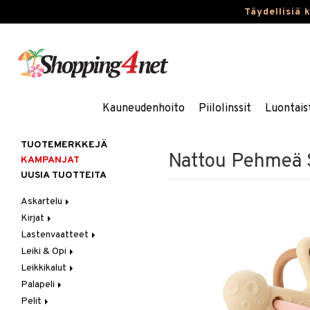
Täydellisiä 
Kauneudenhoito
Piilolinssit
Luontais
TUOTEMERKKEJÄ
Nattou Pehmeä S
KAMPANJAT
UUSIA TUOTTEITA
Askartelu
Kirjat
Askartelumateriaalit
Lastenvaatteet
Askartelusetti
Askartelukirjat
Leiki & Opi
Helmet
Maalauskirjat
Alaosat
Leikkikalut
Koulutarvikkeet
Päiväkirjat
Alusvaatteet & Sukat
Opetuslelut
Leggingsit
Palapeli
Muovailuvaha
Kengät
Oppimispelit
Ajoneuvot
Pelit
Piirrä ja maalaa
Mekot
Soittimet
Eläimet
1000 palaa
Autoradat