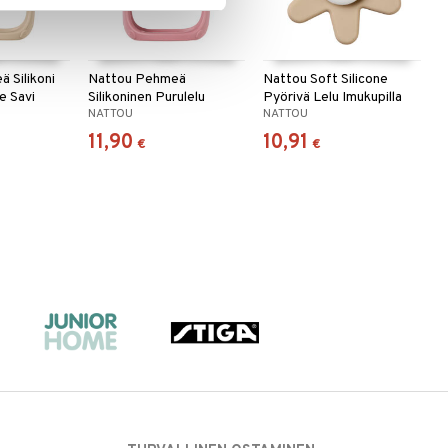
 Silikoni
Nattou Pehmeä
Nattou Soft Silicone
e Savi
Silikoninen Purulelu
Pyörivä Lelu Imukupilla
NATTOU
NATTOU
Käsine roosa
Savi
11,90
10,91
€
€