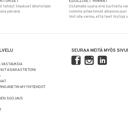
MITUKSET
EDULLISET HINNAT
00 tehdyt tilaukset lähetetään
Ostamalla suuria eriä tuotteita 
mana päivänä
voimme pitää hinnat alhaisina juuri
Voit olla varma, että teet löytöjä 
LVELU
SEURAA MEITÄ MYÖS SIVU
 VASTAUKSIA
UT ASIAKASTIETONI
Ä
NNAT
PING4NETIN MYYNTIEHDOT
JEN SUOJAUS
T