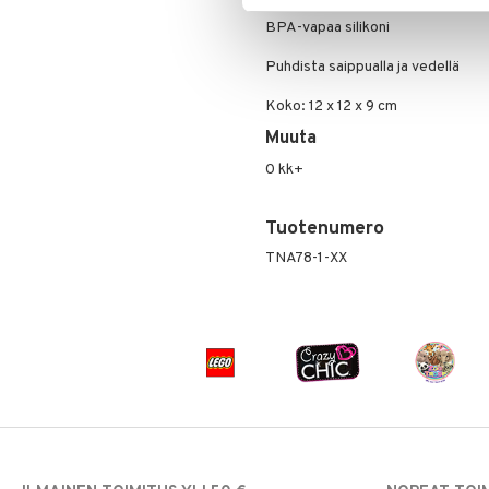
BPA-vapaa silikoni
Puhdista saippualla ja vedellä
Koko: 12 x 12 x 9 cm
Muuta
0 kk+
Tuotenumero
TNA78-1-XX