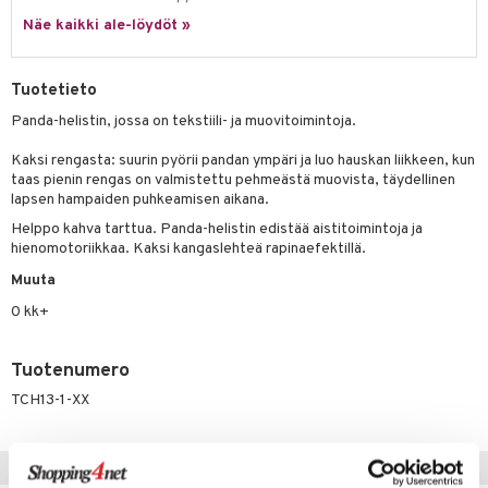
Näe kaikki ale-löydöt »
umi
le
Tuotetieto
 Patrol
Panda-helistin, jossa on tekstiili- ja muovitoimintoja.
pi Pitkätossu
Kaksi rengasta: suurin pyörii pandan ympäri ja luo hauskan liikkeen, kun
sa Possu
taas pienin rengas on valmistettu pehmeästä muovista, täydellinen
lapsen hampaiden puhkeamisen aikana.
 MASKS
Helppo kahva tarttua. Panda-helistin edistää aistitoimintoja ja
hienomotoriikkaa. Kaksi kangaslehteä rapinaefektillä.
kemon
Muuta
ållan
0 kk+
er Mario
ru & Pesonen
Tuotenumero
TCH13-1-XX
Vinkkejä sinulle