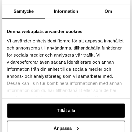
Samtycke
Information
Om
Denna webbplats använder cookies
Vi använder enhetsidentifierare för att anpassa innehållet
och annonserna till användarna, tillhandahålla funktioner
för sociala medier och analysera vår trafik. Vi
vidarebefordrar även sådana identifierare och annan
information från din enhet till de sociala medier och
Chicco Arvaa Eläin
Chicco Multi Activity Vibrating Monkey
CHICCO
CHICCO
annons- och analysföretag som vi samarbetar med.
Dessa kan i sin tur kombinera informationen med annan
23,90
20,90
€
€
information som du har tillhandahållit eller som de har
samlat in när du har använt deras tjänster. Du godkänner
våra cookies vid fortsatt användande av vår webbplats.
Tillåt alla
Anpassa