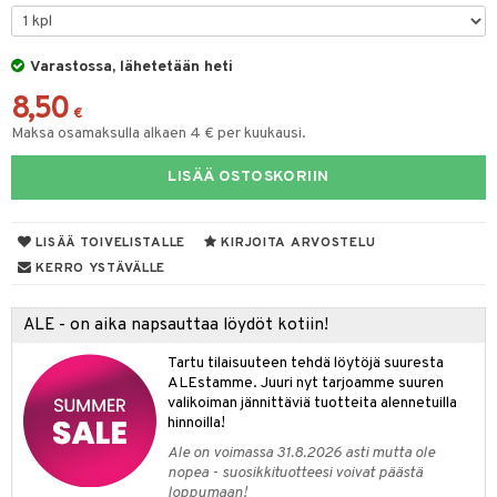
O Minecraft
entarvikkeita
gyn vaatteet
ipullot & Tarvikkeet
ut
gformers
iilit
blarna
taleikit
elut
GO Ninjago
ens Barn
Varastossa, lähetetään heti
ut
ikat
ulelut & helistimet
tman
oleikit
neuvot
8,50
GO Speed Champions
ållan
apussit
kalut
uvajumppa
libompa
opelit
iviteettilelut
€
Maksa osamaksulla alkaen 4 € per kuukausi.
GO Spidey
ffi Love
ney
isuus
elyvaunut
LISÄÄ OSTOSKORIIN
O Super Heroes
mintahahmot
ney Prinsessat
ettävät lelut
spalvelu
ic
eli
LISÄÄ TOIVELISTALLE
KIRJOITA ARVOSTELU
ksiä & vastauksia
zen
KERRO YSTÄVÄLLE
tuotetta
mähäkkimies
ALE - on aika napsauttaa löydöt kotiin!
 verkkokaupasta
ry Potter
Tartu tilaisuuteen tehdä löytöjä suuresta
lo Kitty
ALEstamme. Juuri nyt tarjoamme suuren
valikoiman jännittäviä tuotteita alennetuilla
.L.
hinnoilla!
mmi Lehmä
Ale on voimassa 31.8.2026 asti mutta ole
nopea - suosikkituotteesi voivat päästä
le
loppumaan!