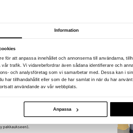
a löydöt kotiin!
isuuteen tehdä löytöjä suuresta ALEstamme. Juuri
mme suuren valikoiman jännittäviä tuotteita
a hinnoilla!
Information
massa 31.8.2026 asti mutta ole nopea -
otteesi voivat päästä loppumaan!
i ale-löydöt »
cookies
e för att anpassa innehållet och annonserna till användarna, tillh
vår trafik. Vi vidarebefordrar även sådana identifierare och anna
ABC Älypuheli
on suloisen dinosauruksen muodossa ja auttaa lastasi
nnons- och analysföretag som vi samarbetar med. Dessa kan i sin
tiota ja kuuloa.
SIMBA TOYS
har tillhandahållit eller som de har samlat in när du har använt
tehosteita pyörittämällä palloja ja säestää liikkeitä
9,50
ortsatt användande av vår webbplats.
€
syy-seuraussuhdetta.
ta: Pyöritä värikkäitä palloja sisällä, Aktivoi
Anpassa
voi melodioita.
lly pakkaukseen).