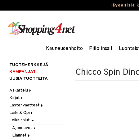
Täydellisiä 
Kauneudenhoito
Piilolinssit
Luontais
TUOTEMERKKEJÄ
Chicco Spin Din
KAMPANJAT
UUSIA TUOTTEITA
Askartelu
Kirjat
Askartelumateriaalit
Lastenvaatteet
Askartelusetti
Askartelukirjat
Leiki & Opi
Helmet
Maalauskirjat
Alaosat
Leikkikalut
Koulutarvikkeet
Päiväkirjat
Alusvaatteet & Sukat
Opetuslelut
Leggingsit
Muovailuvaha
Kengät
Oppimispelit
Ajoneuvot
Piirrä ja maalaa
Mekot
Soittimet
Eläimet
Autoradat