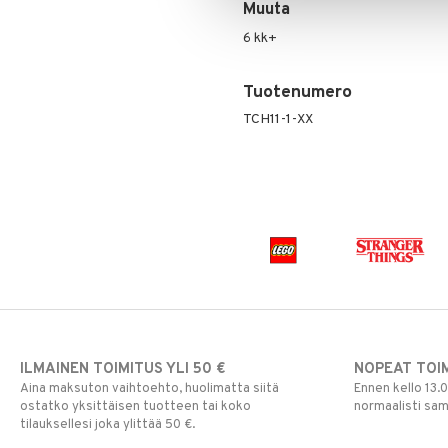
Muuta
Vesipullot & Tarvikkeet
Muut
Purulelut & helistimet
6 kk+
Rahapussit
Vauvajumppa
Tuotenumero
TCH11-1-XX
ILMAINEN TOIMITUS YLI 50 €
NOPEAT TOI
Aina maksuton vaihtoehto, huolimatta siitä
Ennen kello 13.
ostatko yksittäisen tuotteen tai koko
normaalisti sa
tilauksellesi joka ylittää 50 €.