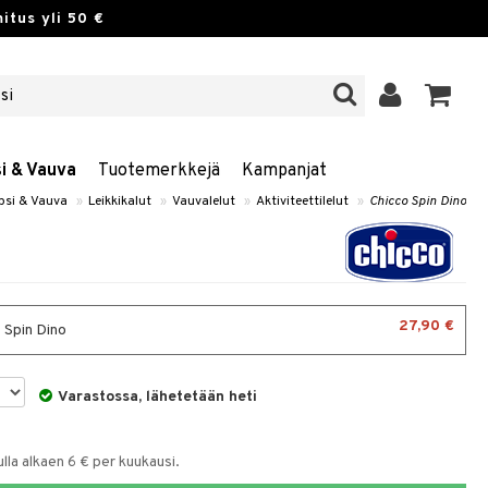
itus yli 50 €
si & Vauva
Tuotemerkkejä
Kampanjat
apsi & Vauva
»
Leikkikalut
»
Vauvalelut
»
Aktiviteettilelut
»
Chicco Spin Dino
27,90 €
 Spin Dino
Varastossa, lähetetään heti
la alkaen 6 € per kuukausi.