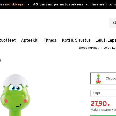
kesävinkkejä
-
45 päivän palautusoikeus -
Ilmainen toim
tuotteet
Apteekki
Fitness
Koti & Sisustus
Lelut, Lap
Shopping4net
»
Lelut, L
o
Chicco
27,90
€
Maksa osamaksul