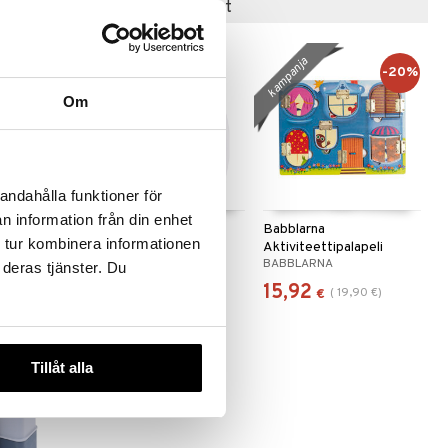
Suositut tuotteet
kampanja
-20%
Om
andahålla funktioner för
n information från din enhet
n äänellä
B Beez Musiikki TV
Babblarna
 tur kombinera informationen
Aktiviteettipalapeli
B BEEZ
BABBLARNA
Minun Talossani
 deras tjänster. Du
14,90
15,92
(
19,90
€
)
€
€
Tillåt alla