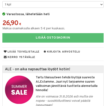
O Minecraft
entarvikkeita
gformers
blarna
taleikit
elut
GO Ninjago
ens Barn
Varastossa, lähetetään heti
ikat
tman
oleikit
neuvot
26,90
GO Speed Champions
ållan
kalut
libompa
opelit
iviteettilelut
€
Maksa osamaksulla alkaen 5 € per kuukausi.
GO Spidey
ffi Love
ney
elyvaunut
LISÄÄ OSTOSKORIIN
O Super Heroes
mintahahmot
ney Prinsessat
ettävät lelut
ic
eli
LISÄÄ TOIVELISTALLE
KIRJOITA ARVOSTELU
zen
alaa
KERRO YSTÄVÄLLE
mähäkkimies
Lapsi
alaa
elit
ALE - on aika napsauttaa löydöt kotiin!
ry Potter
0 palaa
lit
aukut
spalvelu
Tartu tilaisuuteen tehdä löytöjä suuresta
lo Kitty
ALEstamme. Juuri nyt tarjoamme suuren
peli
lit
di
ksiä & vastauksia
valikoiman jännittäviä tuotteita alennetuilla
.L.
nhoito
palapelit
hinnoilla!
tuotetta
mmi Lehmä
Ale on voimassa 31.8.2026 asti mutta ole
pyhuone
miaiset
ien oheistarvikkeet
kit ja käsipyyhkeet
nopea - suosikkituotteesi voivat päästä
 verkkokaupasta
le
loppumaan!