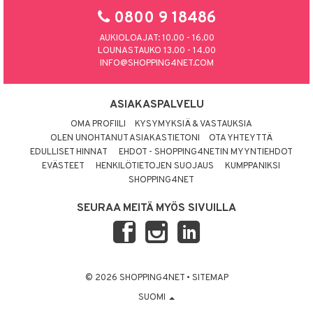
0800 9 18486
AUKIOLOAJAT: 10.00 - 16.00
LOUNASTAUKO 13.00 - 14.00
INFO@SHOPPING4NET.COM
ASIAKASPALVELU
OMA PROFIILI
KYSYMYKSIÄ & VASTAUKSIA
OLEN UNOHTANUT ASIAKASTIETONI
OTA YHTEYTTÄ
EDULLISET HINNAT
EHDOT - SHOPPING4NETIN MYYNTIEHDOT
EVÄSTEET
HENKILÖTIETOJEN SUOJAUS
KUMPPANIKSI
SHOPPING4NET
SEURAA MEITÄ MYÖS SIVUILLA
© 2026 SHOPPING4NET
•
SITEMAP
SUOMI