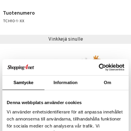
Tuotenumero
TCH10-1-XX
Vinkkejä sinulle
Samtycke
Information
Om
Denna webbplats använder cookies
Vi använder enhetsidentifierare för att anpassa innehållet
Chicco Arvaa Eläin
Chicco Multi Activity Vibrating Monkey
och annonserna till användarna, tillhandahålla funktioner
CHICCO
CHICCO
för sociala medier och analysera vår trafik. Vi
23,90
20,90
€
€