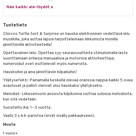
hkeet
vikkeet
aunutarvikkeita
Näe kaikki ale-löydöt »
umi
it & Tarvikkeet
le
le
ossa
na/Äiti
Tuotetieto
 Patrol
kut
kaus & imetys
us
Chiccos Turtle Sort & Surprise on hauska elektroninen vedettävä lelu
musiikilla, joka auttaa lapsia harjoittelemaan liikkumista monilla
pi Pitkätossu
eenvarjot
istelu
nen
jännittävillä aktiviteeteilla!
sa Possu
Opettavainen lelu: Opettaa syy-seuraussuhteita stimuloimalla lasta
mput
lalaput
keet
suorittamaan erilaisia manuaalisia ja motorisia aktiviteetteja;
 MASKS
numeroidut ovet esittelevät myös numeroita.
ten Huonekalut
ten aterimet
inkolasit
ta
kemon
Hauskoihin ja aina jännittäviin kilpailuihin!
tot
ka- & Säilytyslaatikot
ut ja lakit
ysitterit
isuus
Yllätysefekti: Painamalla keskellä olevaa oranssia nappia kaikki 5 ovea
ållan
lytys
tipullot & Tarvikkeet
starvikkeita
uviltti
avautuvat ja pallot vierivät ulos hauskaksi yllätykseksi.
er Mario
Melodiat: Liikesensorin ansiosta kilpikonna soittaa suloisia melodioita,
gyn vaatteet
ipullot & Tarvikkeet
ut
iilit
kun sitä vedetään.
ru & Pesonen
ut
ulelut & helistimet
Suositeltu ikä: 1–3 vuotta.
Vaatii 3 x AA-paristoa (eivät sisälly pakkaukseen).
apussit
uvajumppa
Muuta
1 vuosi+