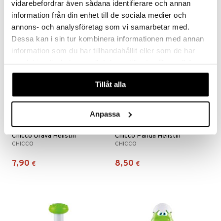
vidarebefordrar även sådana identifierare och annan
information från din enhet till de sociala medier och
annons- och analysföretag som vi samarbetar med.
Dessa kan i sin tur kombinera informationen med annan
information som du har tillhandahållit eller som de har
samlat in när du har använt deras tjänster. Du godkänner
våra cookies vid fortsatt användande av vår webbplats.
Tillåt alla
Anpassa
Chicco Orava Helistin
Chicco Panda Helistin
CHICCO
CHICCO
7,90
8,50
€
€