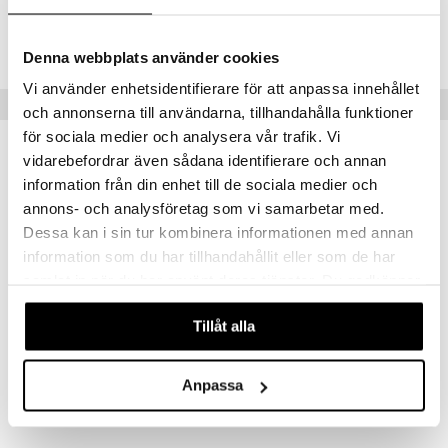
Tuotenumero
umi
TTO78-1-XX
Denna webbplats använder cookies
le
Vi använder enhetsidentifierare för att anpassa innehållet
 Patrol
Vinkkejä sinulle
och annonserna till användarna, tillhandahålla funktioner
pi Pitkätossu
för sociala medier och analysera vår trafik. Vi
vidarebefordrar även sådana identifierare och annan
sa Possu
information från din enhet till de sociala medier och
 MASKS
annons- och analysföretag som vi samarbetar med.
Dessa kan i sin tur kombinera informationen med annan
kemon
information som du har tillhandahållit eller som de har
ållan
samlat in när du har använt deras tjänster. Du godkänner
er Mario
våra cookies vid fortsatt användande av vår webbplats.
Tillåt alla
ru & Pesonen
TOPModel Sivellin ja Puhdistustyyny BEAUTY & ME
TOPModel Tassupommit BEAUTY & ME
TOPMODEL
TOPMODEL
Anpassa
8,90
8,90
€
€