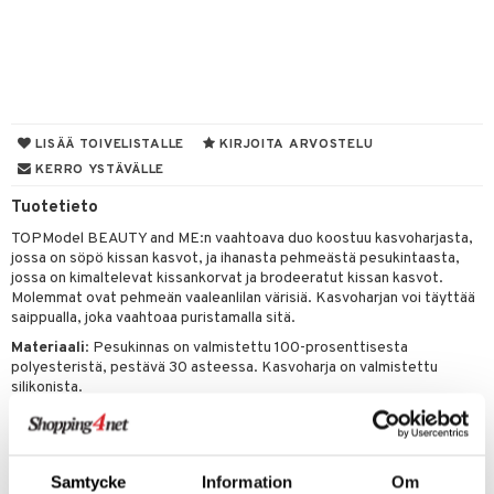
O Minecraft
entarvikkeita
gyn vaatteet
ipullot & Tarvikkeet
ut
gformers
blarna
taleikit
elut
GO Ninjago
ens Barn
ut
ikat
tman
oleikit
neuvot
GO Speed Champions
ållan
apussit
kalut
libompa
opelit
iviteettilelut
GO Spidey
ffi Love
LISÄÄ TOIVELISTALLE
KIRJOITA ARVOSTELU
ta
ney
elyvaunut
KERRO YSTÄVÄLLE
O Super Heroes
mintahahmot
ney Prinsessat
ysitterit
isuus
ettävät lelut
Tuotetieto
ic
eli
uviltti
TOPModel BEAUTY and ME:n vaahtoava duo koostuu kasvoharjasta,
spalvelu
jossa on söpö kissan kasvot, ja ihanasta pehmeästä pesukintaasta,
zen
iilit
jossa on kimaltelevat kissankorvat ja brodeeratut kissan kasvot.
ksiä & vastauksia
mähäkkimies
ulelut & helistimet
Molemmat ovat pehmeän vaaleanlilan värisiä. Kasvoharjan voi täyttää
saippualla, joka vaahtoaa puristamalla sitä.
tuotetta
ry Potter
uvajumppa
Materiaali
: Pesukinnas on valmistettu 100-prosenttisesta
 verkkokaupasta
polyesteristä, pestävä 30 asteessa. Kasvoharja on valmistettu
lo Kitty
silikonista.
.L.
Muuta
mmi Lehmä
5 vuotta+
Samtycke
Information
Om
le