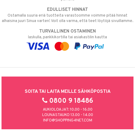
EDULLISET HINNAT
Ostamalla suuria eriä tuotteita varastoomme voimme pitää hinnat
alhaisina juuri Sinua varten! Voit olla varma, että teet löytöjä sivuillamme.
TURVALLINEN OSTAMINEN
laskulla, pankkikortilla tai asiakastilin kautta
SOITA TAI LAITA MEILLE SÄHKÖPOSTIA
0800 9 18486
AUKIOLOAJAT: 10.00 - 16.00
LOUNASTAUKO 13.00 - 14.00
INFO@SHOPPING4NET.COM