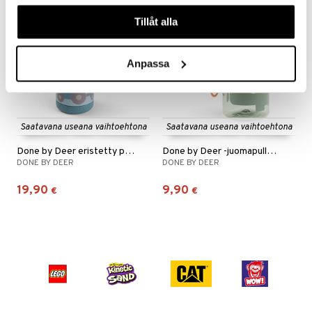
våra cookies vid fortsatt användande av vår webbplats.
Tillåt alla
Anpassa
Saatavana useana vaihtoehtona
Saatavana useana vaihtoehtona
Done by Deer eristetty pullo
Done by Deer -juomapullo, Playground
DONE BY DEER
DONE BY DEER
19,90
9,90
€
€