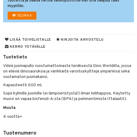
tuotetta ja saada tietoa sähköpostitse kun sitä saapuu taas
myyntiin.
O Minecraft
entarvikkeita
gyn vaatteet
ipullot & Tarvikkeet
gformers
blarna
taleikit
elut
SEURAA
GO Ninjago
ens Barn
keet
ikat
tman
oleikit
neuvot
GO Speed Champions
ållan
kalut
inkolasit
ta
libompa
opelit
iviteettilelut
GO Spidey
ffi Love
LISÄÄ TOIVELISTALLE
KIRJOITA ARVOSTELU
ut ja lakit
ney
ysitterit
isuus
elyvaunut
KERRO YSTÄVÄLLE
O Super Heroes
mintahahmot
starvikkeita
ney Prinsessat
uviltti
ettävät lelut
spalvelu
Tuotetieto
ic
ut
eli
iilit
Viileä juomapullo ruostumattomasta teräksestä Dino Worldilta, jossa
ksiä & vastauksia
on eläviä dinosauruksia ja värikkäitä varoituskylttejä ympäriinsä sekä
ut
zen
ulelut & helistimet
vuotamaton juomakansi.
tuotetta
apussit
mähäkkimies
uvajumppa
Kapasiteetti 600 ml.
 verkkokaupasta
ry Potter
Sopii kylmille juomille (ei lämpöeristystä!) ilman hiilihappoa. Käytetty
muovi on vapaa bisfenoli-A:sta (BPA) ja pehmentimistä (ftalaatit).
lo Kitty
Muuta
.L.
4 vuotta+
mmi Lehmä
Tuotenumero
le