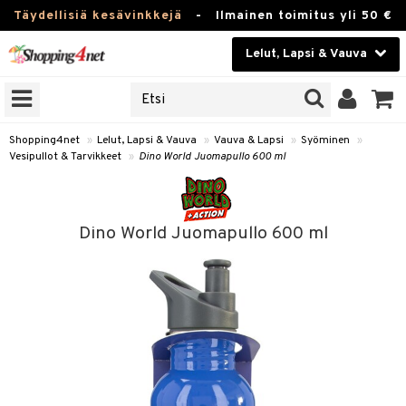
Täydellisiä kesävinkkejä
-
Ilmainen toimitus yli 50 €
Lelut, Lapsi & Vauva
ERKKEJÄ
Kauneudenhoito
JAT
UOTTEITA
Piilolinssit
Shopping4net
»
Lelut, Lapsi & Vauva
»
Vauva & Lapsi
»
Syöminen
»
Vesipullot & Tarvikkeet
»
Dino World Juomapullo 600 ml
Luontaistuotteet
u
Apteekki
lumateriaalit
Dino World Juomapullo 600 ml
atteet
lusetti
lukirjat
Fitness
pi
kirjat
t
Koti & Sisustus
gingsit
ut
rvikkeet
rjat
atteet & Sukat
lelut
Lelut, Lapsi & Vauva
luvaha
pelit
vot
Tuotemerkkejä
oradat
ja maalaa
et
t
alaa
Kampanjat
ot
 Real
Lapsi
otteet
it
lentereita
alaa
elit