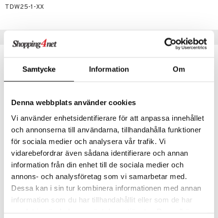
TDW25-1-XX
umi
le
Suositut tuotteet
 Patrol
pi Pitkätossu
Samtycke
Information
Om
sa Possu
 MASKS
Denna webbplats använder cookies
kemon
Vi använder enhetsidentifierare för att anpassa innehållet
och annonserna till användarna, tillhandahålla funktioner
ållan
för sociala medier och analysera vår trafik. Vi
er Mario
vidarebefordrar även sådana identifierare och annan
Varaosa vesipulloon
Skip Hop Pilli urheilupulloon, 2 kpl
ru & Pesonen
information från din enhet till de sociala medier och
RÄTT START
SKIP HOP
annons- och analysföretag som vi samarbetar med.
5,90
4,51
Dessa kan i sin tur kombinera informationen med annan
€
€
information som du har tillhandahållit eller som de har
samlat in när du har använt deras tjänster. Du godkänner