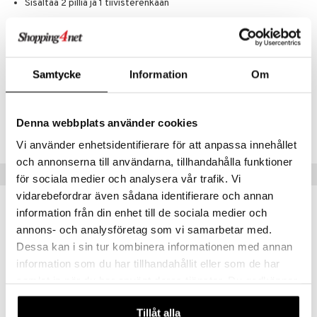
Sisältää 2 pilliä ja 1 tiivisterenkaan
umi
Pehmeä imuosio silikonista, kova pilli polyeteenistä
Pituus: 16 cm
le
Koko Skip Hopin valikoima noudattaa REACH- ja EU-standardeja eikä
 Patrol
sisällä kiellettyjä kemikaaleja.
Samtycke
Information
Om
pi Pitkätossu
Tuotenumero
sa Possu
Denna webbplats använder cookies
TSK57-1-XX
 MASKS
Vi använder enhetsidentifierare för att anpassa innehållet
och annonserna till användarna, tillhandahålla funktioner
kemon
Vinkkejä sinulle
för sociala medier och analysera vår trafik. Vi
ållan
vidarebefordrar även sådana identifierare och annan
information från din enhet till de sociala medier och
er Mario
annons- och analysföretag som vi samarbetar med.
ru & Pesonen
Dessa kan i sin tur kombinera informationen med annan
information som du har tillhandahållit eller som de har
samlat in när du har använt deras tjänster. Du godkänner
våra cookies vid fortsatt användande av vår webbplats.
Tillåt alla