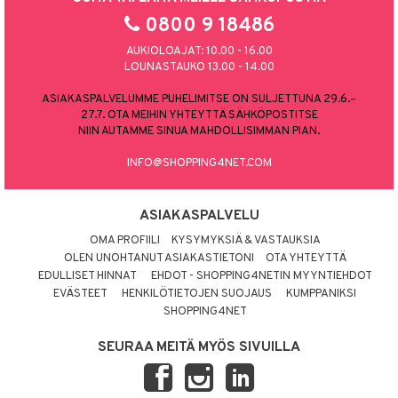
0800 9 18486
AUKIOLOAJAT: 10.00 - 16.00
LOUNASTAUKO 13.00 - 14.00
ASIAKASPALVELUMME PUHELIMITSE ON SULJETTUNA 29.6.–
27.7. OTA MEIHIN YHTEYTTÄ SÄHKÖPOSTITSE
NIIN AUTAMME SINUA MAHDOLLISIMMAN PIAN.
INFO@SHOPPING4NET.COM
ASIAKASPALVELU
OMA PROFIILI
KYSYMYKSIÄ & VASTAUKSIA
OLEN UNOHTANUT ASIAKASTIETONI
OTA YHTEYTTÄ
EDULLISET HINNAT
EHDOT - SHOPPING4NETIN MYYNTIEHDOT
EVÄSTEET
HENKILÖTIETOJEN SUOJAUS
KUMPPANIKSI
SHOPPING4NET
SEURAA MEITÄ MYÖS SIVUILLA