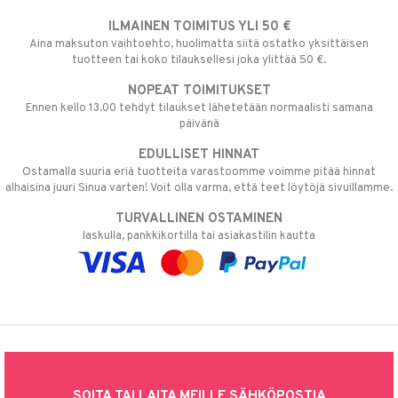
ILMAINEN TOIMITUS YLI 50 €
Aina maksuton vaihtoehto, huolimatta siitä ostatko yksittäisen
tuotteen tai koko tilauksellesi joka ylittää 50 €.
NOPEAT TOIMITUKSET
Ennen kello 13.00 tehdyt tilaukset lähetetään normaalisti samana
päivänä
EDULLISET HINNAT
Ostamalla suuria eriä tuotteita varastoomme voimme pitää hinnat
alhaisina juuri Sinua varten! Voit olla varma, että teet löytöjä sivuillamme.
TURVALLINEN OSTAMINEN
laskulla, pankkikortilla tai asiakastilin kautta
SOITA TAI LAITA MEILLE SÄHKÖPOSTIA