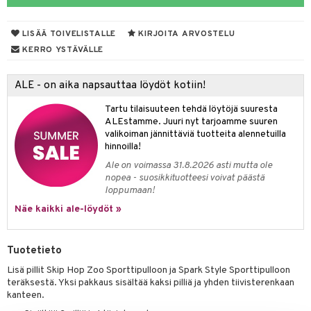
O Minecraft
entarvikkeita
gyn vaatteet
ipullot & Tarvikkeet
gformers
blarna
taleikit
elut
LISÄÄ TOIVELISTALLE
KIRJOITA ARVOSTELU
GO Ninjago
ens Barn
keet
ikat
tman
oleikit
neuvot
KERRO YSTÄVÄLLE
GO Speed Champions
ållan
kalut
inkolasit
ta
libompa
opelit
iviteettilelut
ALE - on aika napsauttaa löydöt kotiin!
GO Spidey
ffi Love
ut ja lakit
ney
ysitterit
isuus
elyvaunut
Tartu tilaisuuteen tehdä löytöjä suuresta
O Super Heroes
mintahahmot
starvikkeita
ney Prinsessat
uviltti
ettävät lelut
ALEstamme. Juuri nyt tarjoamme suuren
spalvelu
valikoiman jännittäviä tuotteita alennetuilla
ic
ut
eli
iilit
hinnoilla!
ksiä & vastauksia
ut
zen
ulelut & helistimet
Ale on voimassa 31.8.2026 asti mutta ole
nopea - suosikkituotteesi voivat päästä
tuotetta
apussit
mähäkkimies
uvajumppa
loppumaan!
 verkkokaupasta
Näe kaikki ale-löydöt »
ry Potter
lo Kitty
Tuotetieto
.L.
Lisä pillit Skip Hop Zoo Sporttipulloon ja Spark Style Sporttipulloon
mmi Lehmä
teräksestä. Yksi pakkaus sisältää kaksi pilliä ja yhden tiivisterenkaan
kanteen.
le