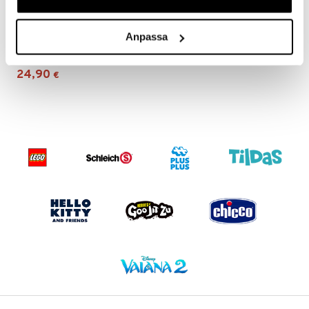
Saatavana useana vaihtoehtona
Skip Hop Spark Style Urheilupullo
Anpassa
SKIP HOP
24,90
€