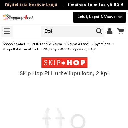
Täydellisiä kesävinkkejä
-
Ilmainen toimitus yli 50 €
Lelut, Lapsi & Vauva
ERKKEJÄ
Kauneudenhoito
JAT
UOTTEITA
Piilolinssit
Shopping4net
»
Lelut, Lapsi & Vauva
»
Vauva & Lapsi
»
Syöminen
»
Vesipullot & Tarvikkeet
»
Skip Hop Pilli urheilupulloon, 2 kpl
Luontaistuotteet
u
Apteekki
lumateriaalit
Skip Hop Pilli urheilupulloon, 2 kpl
atteet
lusetti
lukirjat
Fitness
pi
kirjat
t
Koti & Sisustus
gingsit
ut
rvikkeet
rjat
atteet & Sukat
lelut
Lelut, Lapsi & Vauva
luvaha
pelit
vot
Tuotemerkkejä
oradat
ja maalaa
et
t
alaa
Kampanjat
ot
 Real
Lapsi
otteet
it
lentereita
alaa
elit