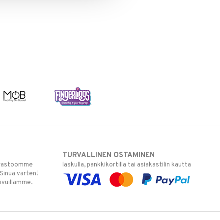
TURVALLINEN OSTAMINEN
varastoomme
laskulla, pankkikortilla tai asiakastilin kautta
 Sinua varten!
sivuillamme.