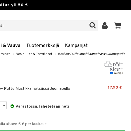
itus yli 50 €
si & Vauva
Tuotemerkkejä
Kampanjat
öminen
»
Vesipullot & Tarvikkeet
»
Beskow Putte Mustikkametsässä Juomapullo
17,90 €
 Putte Mustikkametsässä Juomapullo
Varastossa, lähetetään heti
la alkaen 5 € per kuukausi.