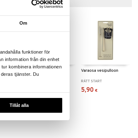
Vinkkejä sinulle
Om
andahålla funktioner för
n information från din enhet
 tur kombinera informationen
 eväsrasia
Beskow Putte
Varaosa vesipulloon
 deras tjänster. Du
Mustikkametsässä
RÄTT START
RÄTT START
Ruokalappu
8,90
5,90
€
€
Tillåt alla