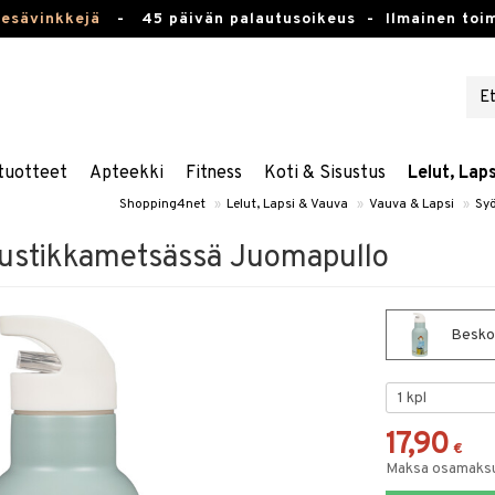
kesävinkkejä
-
45 päivän palautusoikeus -
Ilmainen toim
tuotteet
Apteekki
Fitness
Koti & Sisustus
Lelut, Lap
Shopping4net
»
Lelut, Lapsi & Vauva
»
Vauva & Lapsi
»
Sy
ustikkametsässä Juomapullo
Beskow
17,90
€
Maksa osamaksul