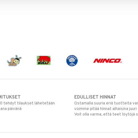
MITUKSET
EDULLISET HINNAT
00 tehdyt tilaukset lähetetään
Ostamalla suuria eriä tuotteita 
mana päivänä
voimme pitää hinnat alhaisina juuri
Voit olla varma, että teet löytöjä 