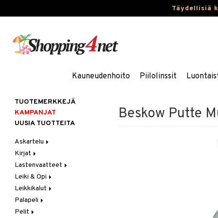
Täydellisiä 
Kauneudenhoito
Piilolinssit
Luontais
TUOTEMERKKEJÄ
Beskow Putte M
KAMPANJAT
UUSIA TUOTTEITA
Askartelu
Kirjat
Askartelumateriaalit
Lastenvaatteet
Askartelusetti
Askartelukirjat
Leiki & Opi
Helmet
Maalauskirjat
Alaosat
Leikkikalut
Koulutarvikkeet
Päiväkirjat
Alusvaatteet & Sukat
Opetuslelut
Leggingsit
Palapeli
Muovailuvaha
Kengät
Oppimispelit
Ajoneuvot
Pelit
Piirrä ja maalaa
Mekot
Soittimet
Eläimet
1000 palaa
Autoradat