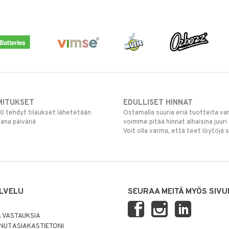
MITUKSET
EDULLISET HINNAT
00 tehdyt tilaukset lähetetään
Ostamalla suuria eriä tuotteita 
mana päivänä
voimme pitää hinnat alhaisina juuri
Voit olla varma, että teet löytöjä 
LVELU
SEURAA MEITÄ MYÖS SIVU
 VASTAUKSIA
UT ASIAKASTIETONI