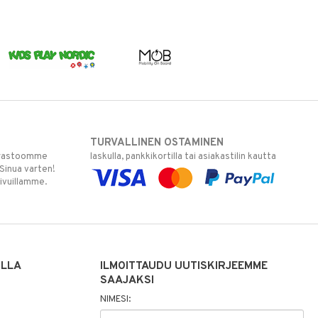
TURVALLINEN OSTAMINEN
varastoomme
laskulla, pankkikortilla tai asiakastilin kautta
 Sinua varten!
sivuillamme.
ILLA
ILMOITTAUDU UUTISKIRJEEMME
SAAJAKSI
NIMESI: