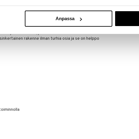
ös yöllä ilman pelkoa koko perheen herättämisestä.
 sinua laittamaan ruokaa myös pimeässä ilman että
Anpassa
ikössä on sininen valo, joka ei herätä lasta ja auttaa
itetty vanhemmille, jotka haluavat säästää aikaa.
nkertainen rakenne ilman turhia osia ja se on helppo
oiminnolla