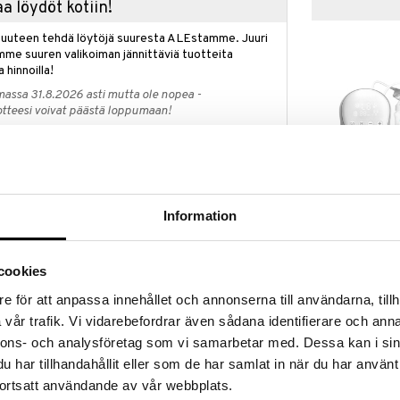
a löydöt kotiin!
isuuteen tehdä löytöjä suuresta ALEstamme. Juuri
mme suuren valikoiman jännittäviä tuotteita
a hinnoilla!
massa 31.8.2026 asti mutta ole nopea -
otteesi voivat päästä loppumaan!
i ale-löydöt »
NENO Due Ri
qua on kone, joka keittää, lämmittää ja viilentää
Information
Elektroninen T
pötilan. Yksikkö on muotoiltu valmistamaan velliä ja
NENO
114,90
€
oiminto. Sinun tulee vain valita kosketusnäytöltä
cookies
ettaa lämpötila + ja - (välille 38 ° C - 85 ° C).
e för att anpassa innehållet och annonserna till användarna, tillh
ittäiseen ja lämmittämiseen. Yksikkö keittää ensin
vår trafik. Vi vidarebefordrar även sådana identifierare och anna
eeseen ja lämmittää sitten keitetyn veden valittuun
nnons- och analysföretag som vi samarbetar med. Dessa kan i sin
har tillhandahållit eller som de har samlat in när du har använt
viilentää veden. Kun sinun täytyy nopeasti kylmentää
iä varten, valitset vain kosketusnäytöltä
ortsatt användande av vår webbplats.