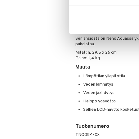
Voit valmistaa lapselle maitoa my
Sisäänrakennettu LED-valo auttaa
sinun tarvitsee sytyttää valoa. Yks
häntä nukahtamaan rauhallisesti.
Maidonkorvike- & vellikone on keh
Sen ansiosta on Neno Aquassa yksi
puhdistaa.
Mitat: n. 29,5 x 26 cm
Paino: 1,4 kg
Muuta
Lämpötilan ylläpitotila
Veden lämmitys
Veden jäähdytys
Helppo yösyöttö
Selkeä LCD-näyttö kosketust
Tuotenumero
TNO08-1-XX