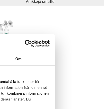
Vinkkejä sinulle
ntapumppu
Om
upla
andahålla funktioner för
n information från din enhet
 tur kombinera informationen
 deras tjänster. Du