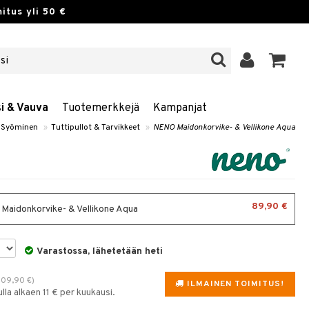
itus yli 50 €
si & Vauva
Tuotemerkkejä
Kampanjat
Syöminen
»
Tuttipullot & Tarvikkeet
»
NENO Maidonkorvike- & Vellikone Aqua
89,90 €
aidonkorvike- & Vellikone Aqua
Varastossa, lähetetään heti
109,90
€
)
ILMAINEN TOIMITUS!
la alkaen 11 € per kuukausi.