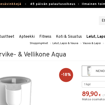
kesävinkkejä
-
45 päivän palautusoikeus -
Ilmainen toim
tuotteet
Apteekki
Fitness
Koti & Sisustus
Lelut, Lap
Shopping4net
»
Lelut, Lapsi & Vauva
»
Vauva & Lapsi
»
ike- & Vellikone Aqua
NENO M
-18%
89,90
€
(
Maksa osamaksul