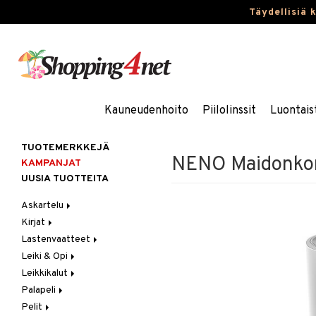
Täydellisiä 
Kauneudenhoito
Piilolinssit
Luontais
TUOTEMERKKEJÄ
NENO Maidonkorv
KAMPANJAT
UUSIA TUOTTEITA
Askartelu
Kirjat
Askartelumateriaalit
Lastenvaatteet
Askartelusetti
Askartelukirjat
Leiki & Opi
Helmet
Maalauskirjat
Alaosat
Leikkikalut
Koulutarvikkeet
Päiväkirjat
Alusvaatteet & Sukat
Opetuslelut
Leggingsit
Palapeli
Muovailuvaha
Kengät
Oppimispelit
Ajoneuvot
Pelit
Piirrä ja maalaa
Mekot
Soittimet
Eläimet
1000 palaa
Autoradat