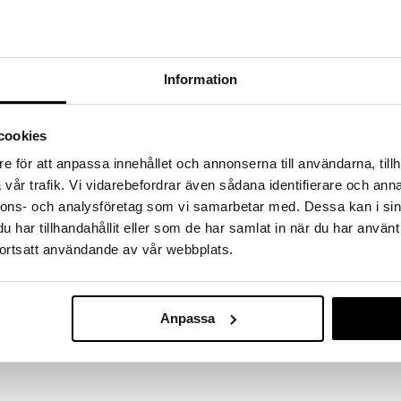
a löydöt kotiin!
isuuteen tehdä löytöjä suuresta ALEstamme. Juuri
mme suuren valikoiman jännittäviä tuotteita
a hinnoilla!
Information
massa 31.8.2026 asti mutta ole nopea -
otteesi voivat päästä loppumaan!
cookies
i ale-löydöt »
e för att anpassa innehållet och annonserna till användarna, tillh
vår trafik. Vi vidarebefordrar även sådana identifierare och anna
Muumi Haisuli 
nnons- och analysföretag som vi samarbetar med. Dessa kan i sin
peikosta vievät meidät Muumilaaksoon, jossa
har tillhandahållit eller som de har samlat in när du har använt
Siellä saamme seurata Muumipeikon,
MUMIN
uneidin, Pikku Myyn, Nuuskamuikkusen ja monen
ortsatt användande av vår webbplats.
12,90
arinat ovat rakastettuja ja tunnettuja maailmalla. Ne
€
a ja rakkaudesta!
tätabletti, jossa on Muumi aiheinen kuva! Hyvä
Anpassa
i syödessä!