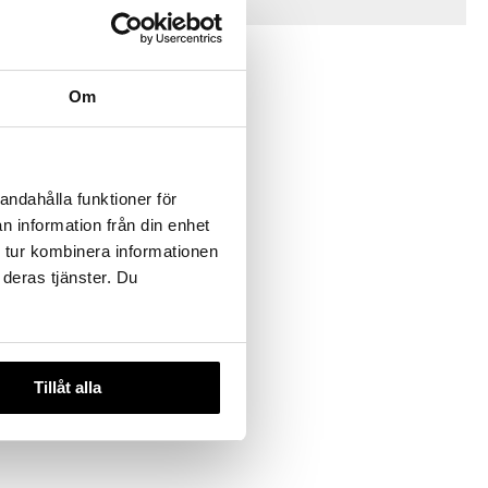
Vinkkejä sinulle
Om
andahålla funktioner för
n information från din enhet
Vesipullo
 tur kombinera informationen
 deras tjänster. Du
Tillåt alla