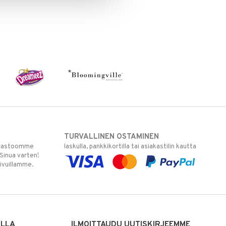
TURVALLINEN OSTAMINEN
varastoomme
laskulla, pankkikortilla tai asiakastilin kautta
 Sinua varten!
sivuillamme.
ILLA
ILMOITTAUDU UUTISKIRJEEMME