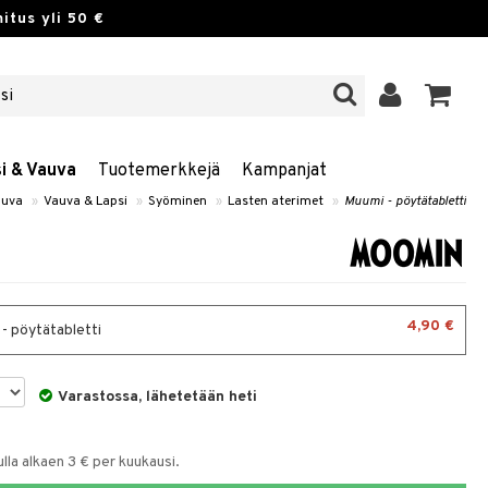
itus yli 50 €
si & Vauva
Tuotemerkkejä
Kampanjat
auva
»
Vauva & Lapsi
»
Syöminen
»
Lasten aterimet
»
Muumi - pöytätabletti
4,90 €
- pöytätabletti
Varastossa, lähetetään heti
la alkaen 3 € per kuukausi.