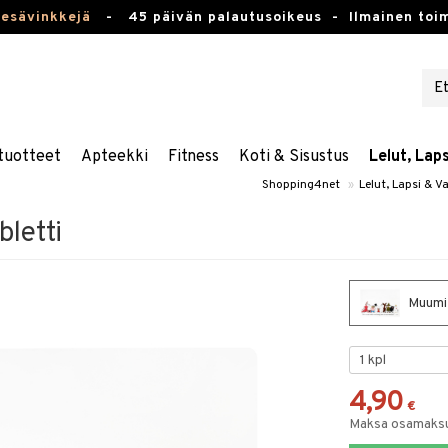
kesävinkkejä
-
45 päivän palautusoikeus -
Ilmainen toim
tuotteet
Apteekki
Fitness
Koti & Sisustus
Lelut, Lap
Shopping4net
»
Lelut, Lapsi & V
letti
Muumi 
4,90
€
Maksa osamaksul