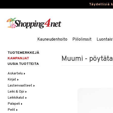
Täydellisiä 
Kauneudenhoito
Piilolinssit
Luontais
TUOTEMERKKEJÄ
Muumi - pöytätab
KAMPANJAT
UUSIA TUOTTEITA
Askartelu
Kirjat
Askartelumateriaalit
Lastenvaatteet
Askartelusetti
Askartelukirjat
Leiki & Opi
Helmet
Maalauskirjat
Alaosat
Leikkikalut
Koulutarvikkeet
Päiväkirjat
Alusvaatteet & Sukat
Opetuslelut
Leggingsit
Palapeli
Muovailuvaha
Kengät
Oppimispelit
Ajoneuvot
Pelit
Piirrä ja maalaa
Mekot
Soittimet
Eläimet
1000 palaa
Autoradat