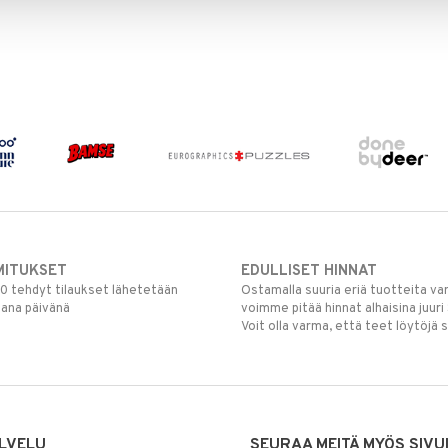
MITUKSET
EDULLISET HINNAT
00 tehdyt tilaukset lähetetään
Ostamalla suuria eriä tuotteita 
mana päivänä
voimme pitää hinnat alhaisina juuri
Voit olla varma, että teet löytöjä 
LVELU
SEURAA MEITÄ MYÖS SIVU