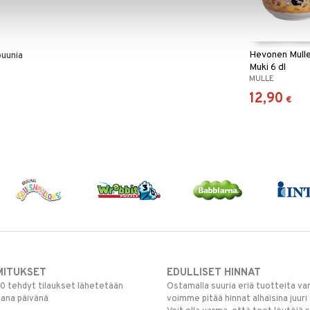
Hevonen Mulle
ouunia
Muki 6 dl
MULLE
12,90
€
MITUKSET
EDULLISET HINNAT
00 tehdyt tilaukset lähetetään
Ostamalla suuria eriä tuotteita 
mana päivänä
voimme pitää hinnat alhaisina juuri