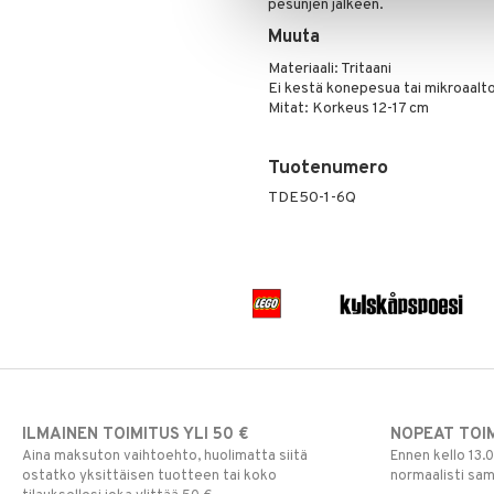
pesunjen jälkeen.
Muuta
Materiaali: Tritaani
Ei kestä konepesua tai mikroaalt
Mitat: Korkeus 12-17 cm
Tuotenumero
TDE50-1-6Q
ILMAINEN TOIMITUS YLI 50 €
NOPEAT TOI
Aina maksuton vaihtoehto, huolimatta siitä
Ennen kello 13.
ostatko yksittäisen tuotteen tai koko
normaalisti sa