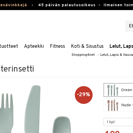
kesävinkkejä
-
45 päivän palautusoikeus -
Ilmainen toim
tuotteet
Apteekki
Fitness
Koti & Sisustus
Lelut, Lap
Shopping4net
»
Lelut, Lapsi & Vauva
terinsetti
Green 
-29%
Nude -