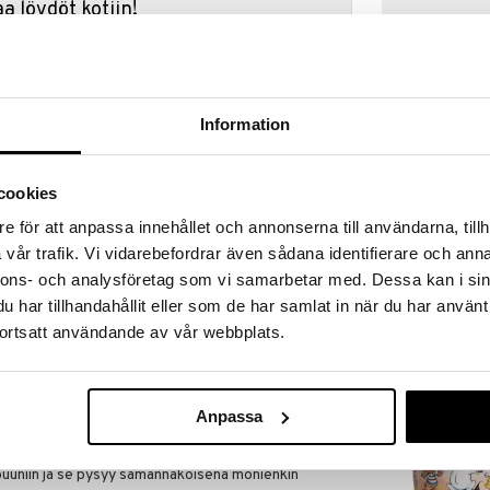
a löydöt kotiin!
isuuteen tehdä löytöjä suuresta ALEstamme. Juuri
mme suuren valikoiman jännittäviä tuotteita
a hinnoilla!
massa 31.8.2026 asti mutta ole nopea -
Information
otteesi voivat päästä loppumaan!
i ale-löydöt »
cookies
Saatavana
vaihtoe
e för att anpassa innehållet och annonserna till användarna, tillh
Mulle Hevonen
ää löytöä? Outletistamme löydät runsaasti
vår trafik. Vi vidarebefordrar även sådana identifierare och anna
Hyödynnä tilaisuus tehdä löytöjä, kun
nnons- och analysföretag som vi samarbetar med. Dessa kan i sin
MULLE
lä.
har tillhandahållit eller som de har samlat in när du har använt
9,90
in varastoa riittää!
€
ortsatt användande av vår webbplats.
Anpassa
is ja opettavainen tritaaninen setti lapsille.
ille on siten helppoa ja hauskaa opetella kirjaimia
eriaali, jonka voi turvallisesti laittaa
uuniin ja se pysyy samannäköisenä monienkin