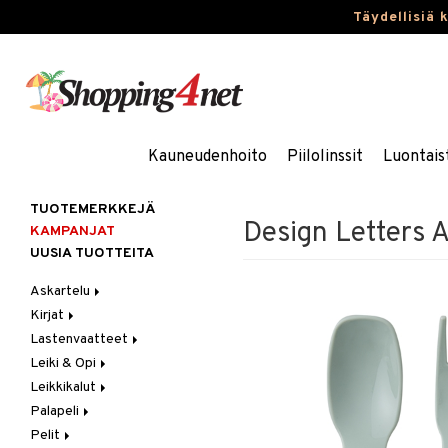
Täydellisiä 
Kauneudenhoito
Piilolinssit
Luontais
TUOTEMERKKEJÄ
Design Letters A
KAMPANJAT
UUSIA TUOTTEITA
Askartelu
Kirjat
Askartelumateriaalit
Lastenvaatteet
Askartelusetti
Askartelukirjat
Leiki & Opi
Helmet
Maalauskirjat
Alaosat
Leikkikalut
Koulutarvikkeet
Päiväkirjat
Alusvaatteet & Sukat
Opetuslelut
Leggingsit
Palapeli
Muovailuvaha
Kengät
Oppimispelit
Ajoneuvot
Pelit
Piirrä ja maalaa
Mekot
Soittimet
Eläimet
1000 palaa
Autoradat