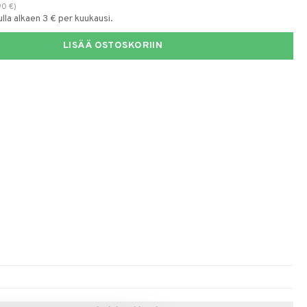
90
€
)
la alkaen 3 € per kuukausi.
LISÄÄ OSTOSKORIIN