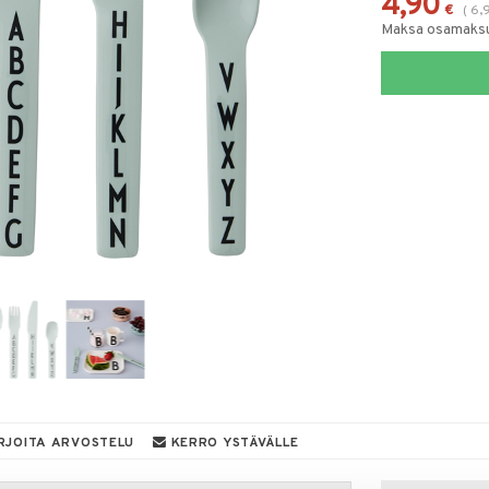
4,90
€
(
6,
Maksa osamaksul
RJOITA ARVOSTELU
KERRO YSTÄVÄLLE