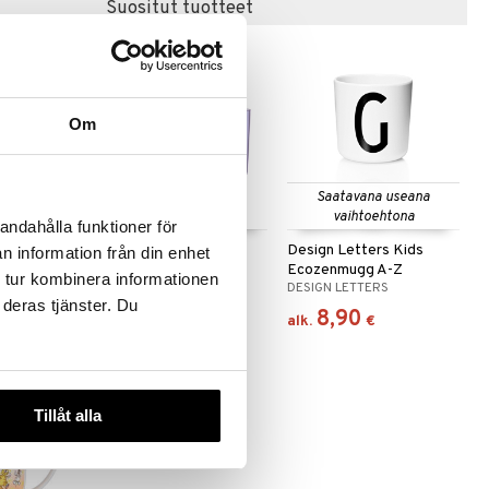
Suositut tuotteet
Om
 useana
Saatavana useana
htona
vaihtoehtona
andahålla funktioner för
 Muki
DL Kids Eco Drinking
Design Letters Kids
n information från din enhet
Glass 2-p
Ecozenmugg A-Z
 tur kombinera informationen
DESIGN LETTERS
DESIGN LETTERS
 deras tjänster. Du
9,90
8,90
€
alk.
€
Tillåt alla