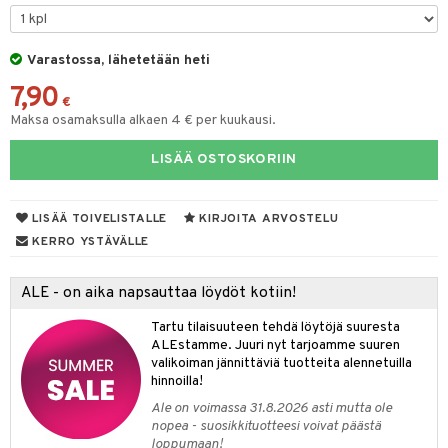
O Minecraft
entarvikkeita
gyn vaatteet
ipullot & Tarvikkeet
gformers
blarna
taleikit
elut
GO Ninjago
ens Barn
Varastossa, lähetetään heti
keet
ikat
tman
oleikit
neuvot
7,90
GO Speed Champions
ållan
kalut
inkolasit
ta
libompa
opelit
iviteettilelut
€
Maksa osamaksulla alkaen 4 € per kuukausi.
GO Spidey
ffi Love
ut ja lakit
ney
ysitterit
isuus
elyvaunut
LISÄÄ OSTOSKORIIN
O Super Heroes
mintahahmot
starvikkeita
ney Prinsessat
uviltti
ettävät lelut
spalvelu
ic
ut
eli
iilit
LISÄÄ TOIVELISTALLE
KIRJOITA ARVOSTELU
ksiä & vastauksia
ut
zen
ulelut & helistimet
KERRO YSTÄVÄLLE
tuotetta
apussit
mähäkkimies
uvajumppa
ALE - on aika napsauttaa löydöt kotiin!
 verkkokaupasta
ry Potter
Tartu tilaisuuteen tehdä löytöjä suuresta
lo Kitty
ALEstamme. Juuri nyt tarjoamme suuren
valikoiman jännittäviä tuotteita alennetuilla
.L.
hinnoilla!
mmi Lehmä
Ale on voimassa 31.8.2026 asti mutta ole
nopea - suosikkituotteesi voivat päästä
le
loppumaan!