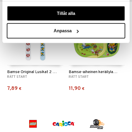
våra cookies vid fortsatt användande av vår webbplats.
Tillåt alla
Anpassa
Bamse Original Lusikat 2 kpl pakkaus
Bamse-aiheinen keräilylautanen
RÄTT START
RÄTT START
7,89
11,90
€
€