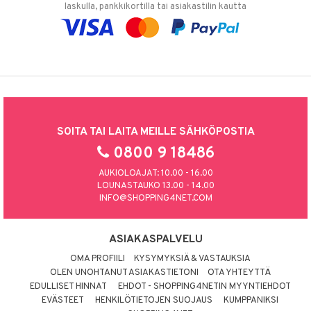
laskulla, pankkikortilla tai asiakastilin kautta
SOITA TAI LAITA MEILLE SÄHKÖPOSTIA
0800 9 18486
AUKIOLOAJAT: 10.00 - 16.00
LOUNASTAUKO 13.00 - 14.00
INFO@SHOPPING4NET.COM
ASIAKASPALVELU
OMA PROFIILI
KYSYMYKSIÄ & VASTAUKSIA
OLEN UNOHTANUT ASIAKASTIETONI
OTA YHTEYTTÄ
EDULLISET HINNAT
EHDOT - SHOPPING4NETIN MYYNTIEHDOT
EVÄSTEET
HENKILÖTIETOJEN SUOJAUS
KUMPPANIKSI