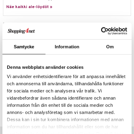
Näe kaikki ale-löydöt »
umi
le
Tuotetieto
 Patrol
Muki, jossa on kahva ja Bamse-aihe, valmistettu RPET:stä, joka on
ympäristöystävällinen ja kestävä materiaali.
pi Pitkätossu
Samtycke
Information
Om
Rätt Startin RPET-tuotteet vähentävät jätettä ja pienentävät
sa Possu
hiilijalanjälkeä. RPET ei kestä mikroaaltouunia, mutta se voidaan pestä
koneessa. Älä käytä hankaavia aineita tai teräviä esineitä, sillä ne
 MASKS
voivat vahingoittaa pintaa.
Denna webbplats använder cookies
kemon
Mitat: noin 8 x 10 cm.
Vi använder enhetsidentifierare för att anpassa innehållet
Muuta
ållan
och annonserna till användarna, tillhandahålla funktioner
6 kk+
er Mario
för sociala medier och analysera vår trafik. Vi
vidarebefordrar även sådana identifierare och annan
ru & Pesonen
Tuotenumero
information från din enhet till de sociala medier och
annons- och analysföretag som vi samarbetar med.
TRM84-1-XX
Dessa kan i sin tur kombinera informationen med annan
information som du har tillhandahållit eller som de har
Vinkkejä sinulle
samlat in när du har använt deras tjänster. Du godkänner