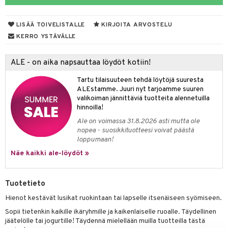
O Minecraft
entarvikkeita
gyn vaatteet
ipullot & Tarvikkeet
gformers
blarna
taleikit
elut
LISÄÄ TOIVELISTALLE
KIRJOITA ARVOSTELU
GO Ninjago
ens Barn
keet
ikat
tman
oleikit
neuvot
KERRO YSTÄVÄLLE
GO Speed Champions
ållan
kalut
inkolasit
ta
libompa
opelit
iviteettilelut
ALE - on aika napsauttaa löydöt kotiin!
GO Spidey
ffi Love
ut ja lakit
ney
ysitterit
isuus
elyvaunut
Tartu tilaisuuteen tehdä löytöjä suuresta
O Super Heroes
mintahahmot
starvikkeita
ney Prinsessat
uviltti
ettävät lelut
ALEstamme. Juuri nyt tarjoamme suuren
spalvelu
valikoiman jännittäviä tuotteita alennetuilla
ic
ut
eli
iilit
hinnoilla!
ksiä & vastauksia
ut
zen
ulelut & helistimet
Ale on voimassa 31.8.2026 asti mutta ole
nopea - suosikkituotteesi voivat päästä
tuotetta
apussit
mähäkkimies
uvajumppa
loppumaan!
 verkkokaupasta
Näe kaikki ale-löydöt »
ry Potter
lo Kitty
Tuotetieto
.L.
Hienot kestävät lusikat ruokintaan tai lapselle itsenäiseen syömiseen.
mmi Lehmä
Sopii tietenkin kaikille ikäryhmille ja kaikenlaiselle ruoalle. Täydellinen
jäätelölle tai jogurtille! Täydennä mielellään muilla tuotteilla tästä
le