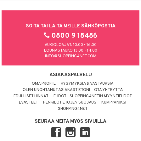
SOITA TAI LAITA MEILLE SÄHKÖPOSTIA
0800 9 18486
AUKIOLOAJAT: 10.00 - 16.00
LOUNASTAUKO 13.00 - 14.00
INFO@SHOPPING4NET.COM
ASIAKASPALVELU
OMA PROFIILI
KYSYMYKSIÄ & VASTAUKSIA
OLEN UNOHTANUT ASIAKASTIETONI
OTA YHTEYTTÄ
EDULLISET HINNAT
EHDOT - SHOPPING4NETIN MYYNTIEHDOT
EVÄSTEET
HENKILÖTIETOJEN SUOJAUS
KUMPPANIKSI
SHOPPING4NET
SEURAA MEITÄ MYÖS SIVUILLA