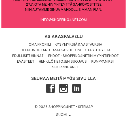
27.7. OTA MEIHIN YHTEYTTÄ SÄHKÖPOSTITSE
NIIN AUTAMME SINUA MAHDOLLISIMMAN PIAN.
INFO@SHOPPING4NET.COM
ASIAKASPALVELU
OMA PROFIILI
KYSYMYKSIÄ & VASTAUKSIA
OLEN UNOHTANUT ASIAKASTIETONI
OTA YHTEYTTÄ
EDULLISET HINNAT
EHDOT - SHOPPING4NETIN MYYNTIEHDOT
EVÄSTEET
HENKILÖTIETOJEN SUOJAUS
KUMPPANIKSI
SHOPPING4NET
SEURAA MEITÄ MYÖS SIVUILLA
© 2026 SHOPPING4NET
•
SITEMAP
SUOMI