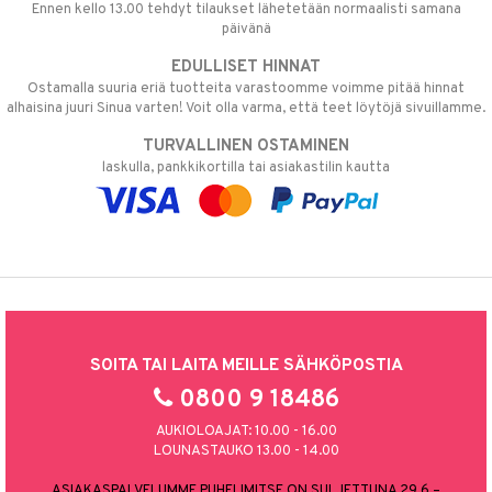
Ennen kello 13.00 tehdyt tilaukset lähetetään normaalisti samana
päivänä
EDULLISET HINNAT
Ostamalla suuria eriä tuotteita varastoomme voimme pitää hinnat
alhaisina juuri Sinua varten! Voit olla varma, että teet löytöjä sivuillamme.
TURVALLINEN OSTAMINEN
laskulla, pankkikortilla tai asiakastilin kautta
SOITA TAI LAITA MEILLE SÄHKÖPOSTIA
0800 9 18486
AUKIOLOAJAT: 10.00 - 16.00
LOUNASTAUKO 13.00 - 14.00
ASIAKASPALVELUMME PUHELIMITSE ON SULJETTUNA 29.6.–