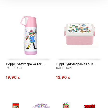
Peppi Syntymäpäivä Termospullo 350 ml
Pippi Syntymäpäivä Lounaslaatikko
RÄTT START
RÄTT START
19,90
12,90
€
€