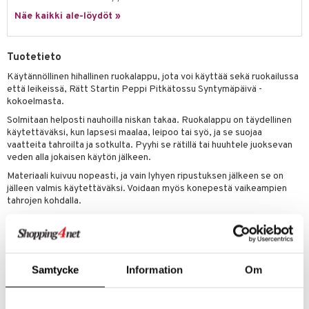
Näe kaikki ale-löydöt »
umi
le
Tuotetieto
 Patrol
Käytännöllinen hihallinen ruokalappu, jota voi käyttää sekä ruokailussa
että leikeissä, Rätt Startin Peppi Pitkätossu Syntymäpäivä -
pi Pitkätossu
kokoelmasta.
sa Possu
Solmitaan helposti nauhoilla niskan takaa. Ruokalappu on täydellinen
käytettäväksi, kun lapsesi maalaa, leipoo tai syö, ja se suojaa
 MASKS
vaatteita tahroilta ja sotkulta. Pyyhi se rätillä tai huuhtele juoksevan
veden alla jokaisen käytön jälkeen.
kemon
Materiaali kuivuu nopeasti, ja vain lyhyen ripustuksen jälkeen se on
ållan
jälleen valmis käytettäväksi. Voidaan myös konepestä vaikeampien
tahrojen kohdalla.
er Mario
Ruokalappu on valmistettu PU-käsitellystä polyesteristä, joka on
ru & Pesonen
pehmeä ja mukava materiaali ja joka on myös Öko-Tex Luokka 1 Baby -
sertifioitu, mikä asettaa korkeat kemialliset vaatimukset sisällölle ja
varmistaa, että tuote ei sisällä haitallisia aineita.
Samtycke
Information
Om
Muuta
6 kk+