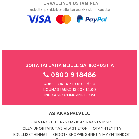
TURVALLINEN OSTAMINEN
laskulla, pankkikortilla tai asiakastilin kautta
SOITA TAI LAITA MEILLE SÄHKÖPOSTIA
0800 9 18486
AUKIOLOAJAT: 10.00 - 16.00
LOUNASTAUKO 13.00 - 14.00
INFO@SHOPPING4NET.COM
ASIAKASPALVELU
OMA PROFIILI
KYSYMYKSIÄ & VASTAUKSIA
OLEN UNOHTANUT ASIAKASTIETONI
OTA YHTEYTTÄ
EDULLISET HINNAT
EHDOT - SHOPPING4NETIN MYYNTIEHDOT