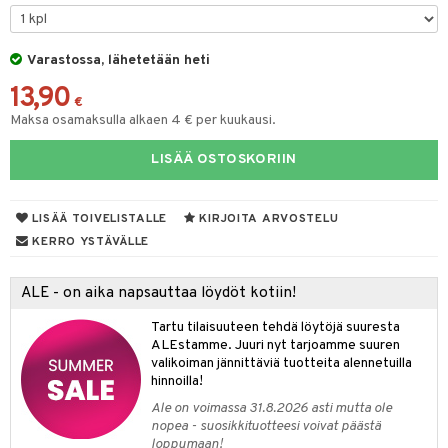
O Minecraft
entarvikkeita
gyn vaatteet
ipullot & Tarvikkeet
gformers
blarna
taleikit
elut
GO Ninjago
ens Barn
Varastossa, lähetetään heti
keet
ikat
tman
oleikit
neuvot
13,90
GO Speed Champions
ållan
kalut
inkolasit
ta
libompa
opelit
iviteettilelut
€
Maksa osamaksulla alkaen 4 € per kuukausi.
GO Spidey
ffi Love
ut ja lakit
ney
ysitterit
isuus
elyvaunut
LISÄÄ OSTOSKORIIN
O Super Heroes
mintahahmot
starvikkeita
ney Prinsessat
uviltti
ettävät lelut
spalvelu
ic
ut
eli
iilit
LISÄÄ TOIVELISTALLE
KIRJOITA ARVOSTELU
ksiä & vastauksia
ut
zen
ulelut & helistimet
KERRO YSTÄVÄLLE
tuotetta
apussit
mähäkkimies
uvajumppa
ALE - on aika napsauttaa löydöt kotiin!
 verkkokaupasta
ry Potter
Tartu tilaisuuteen tehdä löytöjä suuresta
lo Kitty
ALEstamme. Juuri nyt tarjoamme suuren
valikoiman jännittäviä tuotteita alennetuilla
.L.
hinnoilla!
mmi Lehmä
Ale on voimassa 31.8.2026 asti mutta ole
nopea - suosikkituotteesi voivat päästä
le
loppumaan!