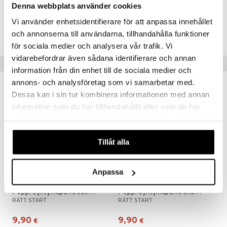
Denna webbplats använder cookies
Tuotenumero
Vi använder enhetsidentifierare för att anpassa innehållet
TRM53-1-XX
och annonserna till användarna, tillhandahålla funktioner
för sociala medier och analysera vår trafik. Vi
vidarebefordrar även sådana identifierare och annan
Vinkkejä sinulle
information från din enhet till de sociala medier och
annons- och analysföretag som vi samarbetar med.
Dessa kan i sin tur kombinera informationen med annan
information som du har tillhandahållit eller som de har
samlat in när du har använt deras tjänster. Du godkänner
våra cookies vid fortsatt användande av vår webbplats.
Tillåt alla
Anpassa
Peppi Syntymäpäivä Juomapullo Roosa 500 ml
Peppi Syntymäpäivä Snackbox 3 kpl
RÄTT START
RÄTT START
9,90
9,90
€
€