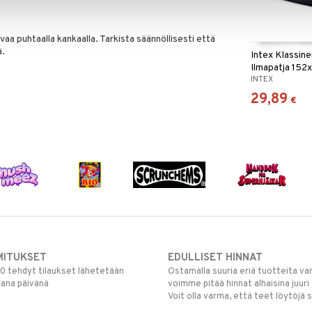
vaa puhtaalla kankaalla. Tarkista säännöllisesti että
ä.
Intex Klassin
Ilmapatja 15
INTEX
29,89
€
MITUKSET
EDULLISET HINNAT
00 tehdyt tilaukset lähetetään
Ostamalla suuria eriä tuotteita 
mana päivänä
voimme pitää hinnat alhaisina juuri
Voit olla varma, että teet löytöjä 