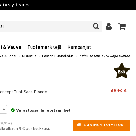
itus yli 50 €
si & Vauva
Tuotemerkkejä
Kampanjat
va & Lapsi
»
Sisustus
»
Lasten Huonekalut
»
Kids Concept Tuoli Saga Blonde
69,90 €
oncept Tuoli Saga Blonde
Varastossa, lähetetään heti
79,91
€
)
ILMAINEN TOIMITUS!
la alkaen 9 € per kuukausi.