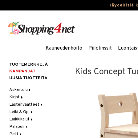
Täydellisiä 
Kauneudenhoito
Piilolinssit
Luontais
TUOTEMERKKEJÄ
Kids Concept Tu
KAMPANJAT
UUSIA TUOTTEITA
Askartelu
Kirjat
Askartelumateriaalit
Lastenvaatteet
Askartelusetti
Askartelukirjat
Leiki & Opi
Helmet
Maalauskirjat
Alaosat
Leikkikalut
Koulutarvikkeet
Päiväkirjat
Alusvaatteet & Sukat
Opetuslelut
Leggingsit
Palapeli
Muovailuvaha
Kengät
Oppimispelit
Ajoneuvot
Pelit
Piirrä ja maalaa
Mekot
Soittimet
Eläimet
1000 palaa
Autoradat