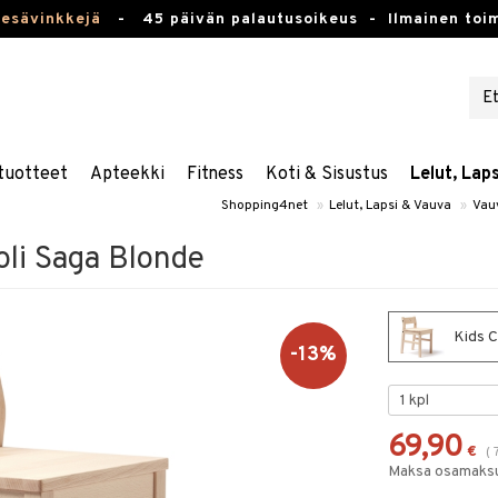
kesävinkkejä
-
45 päivän palautusoikeus -
Ilmainen toim
tuotteet
Apteekki
Fitness
Koti & Sisustus
Lelut, Lap
Shopping4net
»
Lelut, Lapsi & Vauva
»
Vau
oli Saga Blonde
Kids C
-13%
69,90
€
(
Maksa osamaksul