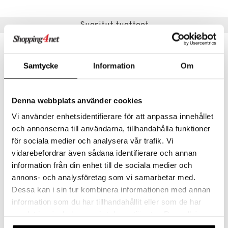
umi
Suositut tuotteet
le
 Patrol
Samtycke
Information
Om
pi Pitkätossu
sa Possu
Denna webbplats använder cookies
 MASKS
Vi använder enhetsidentifierare för att anpassa innehållet
kemon
och annonserna till användarna, tillhandahålla funktioner
ållan
för sociala medier och analysera vår trafik. Vi
vidarebefordrar även sådana identifierare och annan
er Mario
Bamse Yölamppu Tähtitaivas Musiikki
Gabby's Dollhouse Taskulamppu 20 cm
RÄTT START
GABBY'S DOLLHOUSE
information från din enhet till de sociala medier och
ru & Pesonen
annons- och analysföretag som vi samarbetar med.
25,90
6,90
€
€
Dessa kan i sin tur kombinera informationen med annan
information som du har tillhandahållit eller som de har
samlat in när du har använt deras tjänster. Du godkänner
våra cookies vid fortsatt användande av vår webbplats.