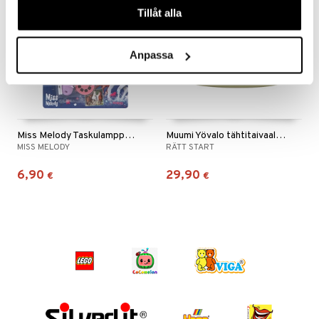
Tillåt alla
Anpassa
Miss Melody Taskulamppu visuaalisella teholla
Muumi Yövalo tähtitaivaalla ja musiikilla
MISS MELODY
RÄTT START
6,90
29,90
€
€