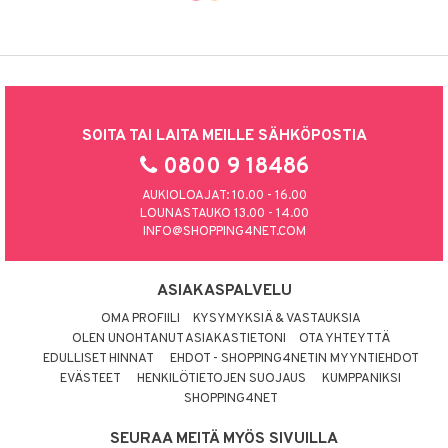
SOITA TAI LAITA MEILLE SÄHKÖPOSTIA
0800 9 18486
AUKIOLOAJAT: 10.00 - 16.00
LOUNASTAUKO 13.00 - 14.00
INFO@SHOPPING4NET.COM
ASIAKASPALVELU
OMA PROFIILI
KYSYMYKSIÄ & VASTAUKSIA
OLEN UNOHTANUT ASIAKASTIETONI
OTA YHTEYTTÄ
EDULLISET HINNAT
EHDOT - SHOPPING4NETIN MYYNTIEHDOT
EVÄSTEET
HENKILÖTIETOJEN SUOJAUS
KUMPPANIKSI
SHOPPING4NET
SEURAA MEITÄ MYÖS SIVUILLA