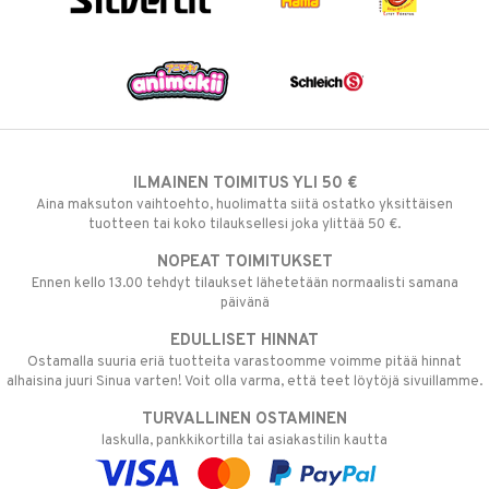
ILMAINEN TOIMITUS YLI 50 €
Aina maksuton vaihtoehto, huolimatta siitä ostatko yksittäisen
tuotteen tai koko tilauksellesi joka ylittää 50 €.
NOPEAT TOIMITUKSET
Ennen kello 13.00 tehdyt tilaukset lähetetään normaalisti samana
päivänä
EDULLISET HINNAT
Ostamalla suuria eriä tuotteita varastoomme voimme pitää hinnat
alhaisina juuri Sinua varten! Voit olla varma, että teet löytöjä sivuillamme.
TURVALLINEN OSTAMINEN
laskulla, pankkikortilla tai asiakastilin kautta