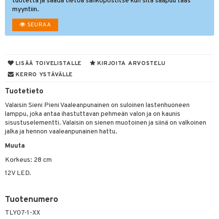
tuotetta ja saada tietoa sähköpostitse kun sitä saapuu taas
myyntiin.
O Minecraft
entarvikkeita
gyn vaatteet
gformers
blarna
taleikit
elut
SEURAA
GO Ninjago
ens Barn
nen
ikat
tman
oleikit
neuvot
GO Speed Champions
ållan
lalaput
keet
kalut
libompa
opelit
iviteettilelut
GO Spidey
ffi Love
LISÄÄ TOIVELISTALLE
KIRJOITA ARVOSTELU
ten aterimet
inkolasit
ta
ney
elyvaunut
KERRO YSTÄVÄLLE
O Super Heroes
mintahahmot
ka- & Säilytyslaatikot
ut ja lakit
ney Prinsessat
ysitterit
isuus
ettävät lelut
Tuotetieto
ic
tipullot & Tarvikkeet
starvikkeita
eli
uviltti
Valaisin Sieni Pieni Vaaleanpunainen on suloinen lastenhuoneen
spalvelu
lamppu, joka antaa ihastuttavan pehmeän valon ja on kaunis
ipullot & Tarvikkeet
ut
zen
iilit
sisustuselementti. Valaisin on sienen muotoinen ja siinä on valkoinen
ksiä & vastauksia
ut
jalka ja hennon vaaleanpunainen hattu.
mähäkkimies
ulelut & helistimet
tuotetta
Muuta
apussit
ry Potter
uvajumppa
 verkkokaupasta
Korkeus: 28 cm
lo Kitty
12V LED.
.L.
Tuotenumero
mmi Lehmä
TLY07-1-XX
le