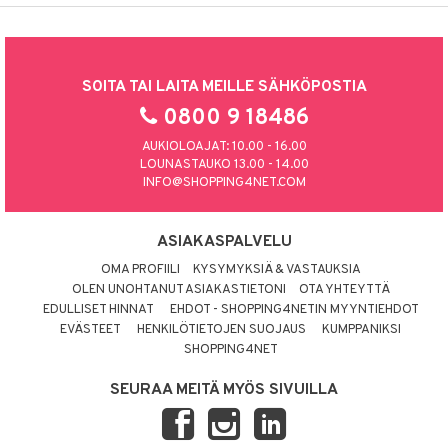
SOITA TAI LAITA MEILLE SÄHKÖPOSTIA
0800 9 18486
AUKIOLOAJAT: 10.00 - 16.00
LOUNASTAUKO 13.00 - 14.00
INFO@SHOPPING4NET.COM
ASIAKASPALVELU
OMA PROFIILI
KYSYMYKSIÄ & VASTAUKSIA
OLEN UNOHTANUT ASIAKASTIETONI
OTA YHTEYTTÄ
EDULLISET HINNAT
EHDOT - SHOPPING4NETIN MYYNTIEHDOT
EVÄSTEET
HENKILÖTIETOJEN SUOJAUS
KUMPPANIKSI
SHOPPING4NET
SEURAA MEITÄ MYÖS SIVUILLA