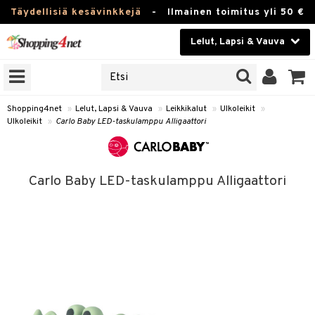
Täydellisiä kesävinkkejä
-
Ilmainen toimitus yli 50 €
Lelut, Lapsi & Vauva
ERKKEJÄ
Kauneudenhoito
JAT
UOTTEITA
Piilolinssit
Shopping4net
»
Lelut, Lapsi & Vauva
»
Leikkikalut
»
Ulkoleikit
»
Ulkoleikit
»
Carlo Baby LED-taskulamppu Alligaattori
Luontaistuotteet
u
Apteekki
lumateriaalit
Carlo Baby LED-taskulamppu Alligaattori
atteet
lusetti
lukirjat
Fitness
pi
kirjat
t
Koti & Sisustus
gingsit
ut
rvikkeet
rjat
atteet & Sukat
lelut
Lelut, Lapsi & Vauva
luvaha
pelit
vot
Tuotemerkkejä
oradat
ja maalaa
et
t
Kampanjat
ot
 Real
otteet
it
lentereita