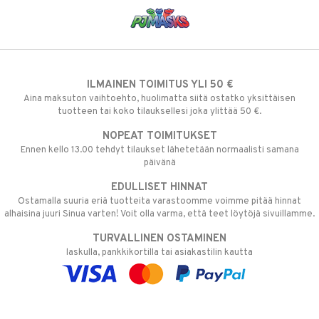
ILMAINEN TOIMITUS YLI 50 €
Aina maksuton vaihtoehto, huolimatta siitä ostatko yksittäisen
tuotteen tai koko tilauksellesi joka ylittää 50 €.
NOPEAT TOIMITUKSET
Ennen kello 13.00 tehdyt tilaukset lähetetään normaalisti samana
päivänä
EDULLISET HINNAT
Ostamalla suuria eriä tuotteita varastoomme voimme pitää hinnat
alhaisina juuri Sinua varten! Voit olla varma, että teet löytöjä sivuillamme.
TURVALLINEN OSTAMINEN
laskulla, pankkikortilla tai asiakastilin kautta