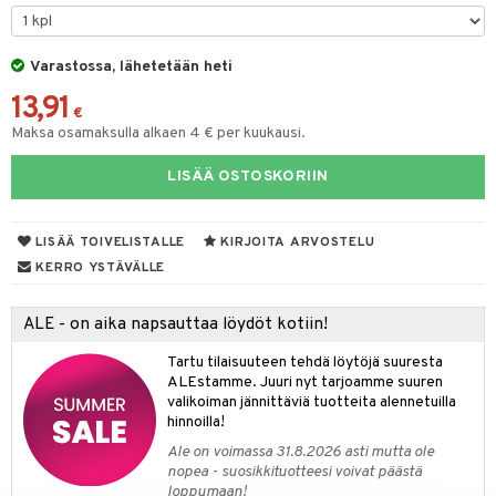
O Minecraft
entarvikkeita
gformers
blarna
taleikit
GO Ninjago
ens Barn
Varastossa, lähetetään heti
ikat
tman
oleikit
13,91
GO Speed Champions
ållan
kalut
libompa
opelit
€
Maksa osamaksulla alkaen 4 € per kuukausi.
GO Spidey
ffi Love
ney
elut
LISÄÄ OSTOSKORIIN
O Super Heroes
mintahahmot
ney Prinsessat
neuvot
ic
eli
iviteettilelut
alaa
LISÄÄ TOIVELISTALLE
KIRJOITA ARVOSTELU
zen
elyvaunut
Lapsi
alaa
elit
KERRO YSTÄVÄLLE
mähäkkimies
ettävät lelut
0 palaa
lit
aukut
spalvelu
ALE - on aika napsauttaa löydöt kotiin!
ry Potter
peli
lit
di
ksiä & vastauksia
Tartu tilaisuuteen tehdä löytöjä suuresta
lo Kitty
ALEstamme. Juuri nyt tarjoamme suuren
nhoito
palapelit
tuotetta
valikoiman jännittäviä tuotteita alennetuilla
.L.
pyhuone
miaiset
hinnoilla!
ien oheistarvikkeet
kit ja käsipyyhkeet
 verkkokaupasta
mmi Lehmä
Ale on voimassa 31.8.2026 asti mutta ole
hkeet
vikkeet
aunutarvikkeita
nopea - suosikkituotteesi voivat päästä
le
loppumaan!