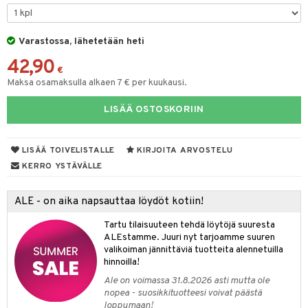
O Minecraft
entarvikkeita
gyn vaatteet
gformers
blarna
taleikit
elut
GO Ninjago
ens Barn
Varastossa, lähetetään heti
nen
ikat
tman
oleikit
neuvot
42,90
GO Speed Champions
ållan
lalaput
keet
kalut
libompa
opelit
iviteettilelut
€
Maksa osamaksulla alkaen 7 € per kuukausi.
GO Spidey
ffi Love
ten aterimet
inkolasit
ta
ney
elyvaunut
LISÄÄ OSTOSKORIIN
O Super Heroes
mintahahmot
ka- & Säilytyslaatikot
ut ja lakit
ney Prinsessat
ysitterit
isuus
ettävät lelut
ic
tipullot & Tarvikkeet
starvikkeita
eli
uviltti
spalvelu
LISÄÄ TOIVELISTALLE
KIRJOITA ARVOSTELU
ipullot & Tarvikkeet
ut
zen
iilit
KERRO YSTÄVÄLLE
ksiä & vastauksia
ut
mähäkkimies
ulelut & helistimet
tuotetta
ALE - on aika napsauttaa löydöt kotiin!
apussit
ry Potter
uvajumppa
 verkkokaupasta
Tartu tilaisuuteen tehdä löytöjä suuresta
lo Kitty
ALEstamme. Juuri nyt tarjoamme suuren
valikoiman jännittäviä tuotteita alennetuilla
.L.
hinnoilla!
mmi Lehmä
Ale on voimassa 31.8.2026 asti mutta ole
nopea - suosikkituotteesi voivat päästä
le
loppumaan!