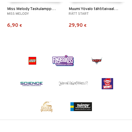
Miss Melody Taskulamppu visuaalisella teholla
Muumi Yövalo tähtitaivaalla ja musiikilla
MISS MELODY
RÄTT START
6,90
29,90
€
€