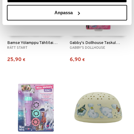
Anpassa
Bamse Yölamppu Tähtitaivas Musiikki
Gabby's Dollhouse Taskulamppu 20 cm
RÄTT START
GABBY'S DOLLHOUSE
25,90
6,90
€
€