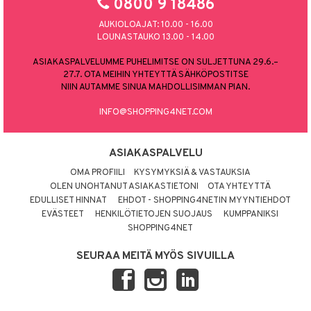
0800 9 18486
AUKIOLOAJAT: 10.00 - 16.00
LOUNASTAUKO 13.00 - 14.00
ASIAKASPALVELUMME PUHELIMITSE ON SULJETTUNA 29.6.–
27.7. OTA MEIHIN YHTEYTTÄ SÄHKÖPOSTITSE
NIIN AUTAMME SINUA MAHDOLLISIMMAN PIAN.
INFO@SHOPPING4NET.COM
ASIAKASPALVELU
OMA PROFIILI
KYSYMYKSIÄ & VASTAUKSIA
OLEN UNOHTANUT ASIAKASTIETONI
OTA YHTEYTTÄ
EDULLISET HINNAT
EHDOT - SHOPPING4NETIN MYYNTIEHDOT
EVÄSTEET
HENKILÖTIETOJEN SUOJAUS
KUMPPANIKSI
SHOPPING4NET
SEURAA MEITÄ MYÖS SIVUILLA