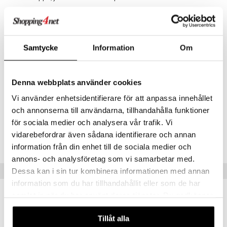
Tietoa Pabobo LumiBlo
- Maaginen, syttyy ja sammuu puhaltamalla
- Kaksi ei valovoimakkuutta
-Automaattinen sulkeutuminen tai pitää päällä koko yö
Samtycke
Information
Om
- Pitkä kesto(24 x 1-tunti ajastimella)
- LED-lamppu, ei tule kuumaksi
- Ladattava USP-laturi mukana
- Kahva, joka tekee siitä helposti kannettavan tai helposti
Denna webbplats använder cookies
sijoitettavan.
Vi använder enhetsidentifierare för att anpassa innehållet
och annonserna till användarna, tillhandahålla funktioner
för sociala medier och analysera vår trafik. Vi
Tuotenumero
vidarebefordrar även sådana identifierare och annan
TRA45-1-XX
information från din enhet till de sociala medier och
annons- och analysföretag som vi samarbetar med.
Suositut tuotteet
Dessa kan i sin tur kombinera informationen med annan
information som du har tillhandahållit eller som de har
samlat in när du har använt deras tjänster. Du godkänner
våra cookies vid fortsatt användande av vår webbplats.
Tillåt alla