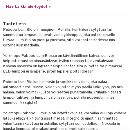
Näe kaikki ale-löydöt »
umi
le
Tuotetieto
 Patrol
Pabobo LumiBlo on maaginen! Puhalla, kun haluat sytyttää tai
sammuttaa lampun! Innovatiivinen yölamppu, joka antaa lapselle
pi Pitkätossu
turvaa. LumiBlo on pieni ja joustava, sitä voi kantaa kädessä niin
kotona kuin matkalla.
sa Possu
Yölamppu Pabobo LumiBlossa on käytännöllinen kahva, sen voi
 MASKS
helposti ripustaa pinnasänkyyn, hyllyn reunaan tai ovenkahvaan.
Kahvan ansiosta on lapsen helppo kantaa sitä ja löytää tie pimeässä.
kemon
LED-lamppu ei lämpene, joten lapsi ei polta itseään.
ållan
Pabobo LumiBlo luo himmeän ja kodikkaan valon, joka palaa
automaattisesti tunnin, Valoa voi pitää myös päällä koko yön, jos niin
er Mario
haluaa. Valon voimakkuutta voi säätää puhaltamalla. Puhalla hitaasti
ru & Pesonen
lampun tähteen ja lampun valo lisääntyy, puhalla nopeasti niin se
sammuu. Maagista!
Yölamppu Pabobo LumiBlo on ladattava ja se voi palaa viikkoja yhdellä
latauksella(24 x 1 tunti ajastimella). Integroitu ajastin sammuttaa
valon tunnin kuluttua ja puhallus sytyttää sen uudelleen. Nokkela ja
hauska lamppu, jota rakastavat niin pienet kuin suuret.