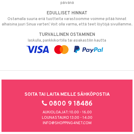
päivänä
EDULLISET HINNAT
Ostamalla suuria eriä tuotteita varastoomme voimme pitää hinnat
alhaisina juuri Sinua varten! Voit olla varma, että teet löytöjä sivuillamme.
TURVALLINEN OSTAMINEN
laskulla, pankkikortilla tai asiakastilin kautta
SOITA TAI LAITA MEILLE SÄHKÖPOSTIA
0800 9 18486
AUKIOLOAJAT: 10.00 - 16.00
LOUNASTAUKO 13.00 - 14.00
INFO@SHOPPING4NET.COM