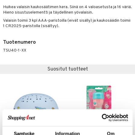
O Minecraft
Huikea valaisin kaukosäätimen kera. Siinä on 4 valoasetusta ja 16 väriä.
entarvikkeita
gyn vaatteet
gformers
blarna
taleikit
elut
Hieno sisustuselementti ja täydellinen yövalaisin.
GO Ninjago
ens Barn
nen
ikat
tman
oleikit
neuvot
Valaisin toimii 3 kpl AAA-paristoilla (eivät sisälly) ja kaukosäädin toimii
1 CR2025-paristolla (sisältyy).
GO Speed Champions
ållan
lalaput
keet
kalut
libompa
opelit
iviteettilelut
GO Spidey
ffi Love
ten aterimet
inkolasit
ta
ney
elyvaunut
Tuotenumero
O Super Heroes
mintahahmot
ka- & Säilytyslaatikot
ut ja lakit
TSU40-1-XX
ney Prinsessat
ysitterit
isuus
ettävät lelut
ic
tipullot & Tarvikkeet
starvikkeita
eli
uviltti
spalvelu
Suositut tuotteet
ipullot & Tarvikkeet
ut
zen
iilit
ksiä & vastauksia
ut
mähäkkimies
ulelut & helistimet
tuotetta
apussit
ry Potter
uvajumppa
 verkkokaupasta
lo Kitty
.L.
mmi Lehmä
le
Samtycke
Information
Om