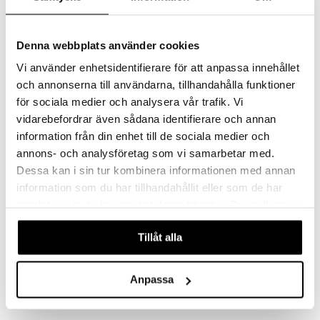
umi
Bamse Yölamppu Tähtitaivas Musiikki
Gabby's Dollhouse Taskulamppu 20 cm
RÄTT START
GABBY'S DOLLHOUSE
le
Denna webbplats använder cookies
25,90
6,90
€
€
Vi använder enhetsidentifierare för att anpassa innehållet
 Patrol
och annonserna till användarna, tillhandahålla funktioner
pi Pitkätossu
för sociala medier och analysera vår trafik. Vi
sa Possu
vidarebefordrar även sådana identifierare och annan
information från din enhet till de sociala medier och
 MASKS
annons- och analysföretag som vi samarbetar med.
kemon
Dessa kan i sin tur kombinera informationen med annan
information som du har tillhandahållit eller som de har
ållan
samlat in när du har använt deras tjänster. Du godkänner
er Mario
våra cookies vid fortsatt användande av vår webbplats.
Tillåt alla
ru & Pesonen
Miss Melody Taskulamppu visuaalisella teholla
Muumi Yövalo tähtitaivaalla ja musiikilla
MISS MELODY
RÄTT START
Anpassa
6,90
29,90
€
€