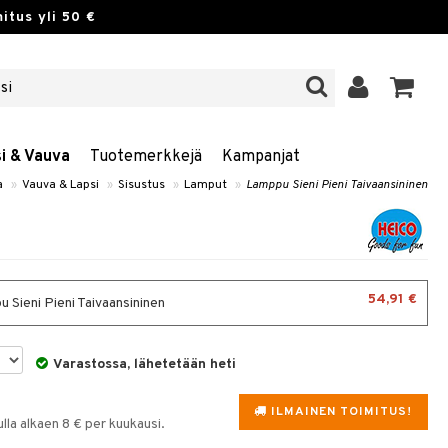
itus yli 50 €
si & Vauva
Tuotemerkkejä
Kampanjat
a
»
Vauva & Lapsi
»
Sisustus
»
Lamput
»
Lamppu Sieni Pieni Taivaansininen
54,91 €
 Sieni Pieni Taivaansininen
Varastossa, lähetetään heti
ILMAINEN TOIMITUS!
la alkaen 8 € per kuukausi.