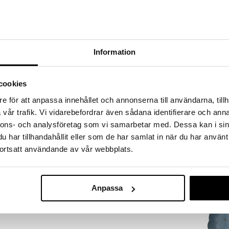
a löydöt kotiin!
isuuteen tehdä löytöjä suuresta ALEstamme. Juuri
mme suuren valikoiman jännittäviä tuotteita
a hinnoilla!
Information
massa 31.8.2026 asti mutta ole nopea -
otteesi voivat päästä loppumaan!
i ale-löydöt »
cookies
e för att anpassa innehållet och annonserna till användarna, tillh
vår trafik. Vi vidarebefordrar även sådana identifierare och anna
Lamppu Sieni 
u vie sinut unelmamaailmaan! Yövalo antaa pehmeän
nnons- och analysföretag som vi samarbetar med. Dessa kan i sin
Laventeli
ienimpiä nukahtamaan>
HEICO
har tillhandahållit eller som de har samlat in när du har använt
a lastenhuoneessa.Mitat: Ø15 x 28 cm.
49,90
ortsatt användande av vår webbplats.
€
5W.
Anpassa