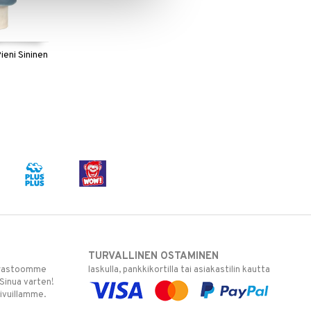
Pieni Sininen
TURVALLINEN OSTAMINEN
varastoomme
laskulla, pankkikortilla tai asiakastilin kautta
 Sinua varten!
sivuillamme.