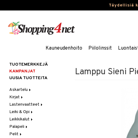
Täydellisiä 
Kauneudenhoito
Piilolinssit
Luontais
TUOTEMERKKEJÄ
Lamppu Sieni Pi
KAMPANJAT
UUSIA TUOTTEITA
Askartelu
Kirjat
Askartelumateriaalit
Lastenvaatteet
Askartelusetti
Askartelukirjat
Leiki & Opi
Helmet
Maalauskirjat
Alaosat
Leikkikalut
Koulutarvikkeet
Päiväkirjat
Alusvaatteet & Sukat
Opetuslelut
Leggingsit
Palapeli
Muovailuvaha
Kengät
Oppimispelit
Ajoneuvot
Pelit
Piirrä ja maalaa
Mekot
Soittimet
Eläimet
1000 palaa
Autoradat