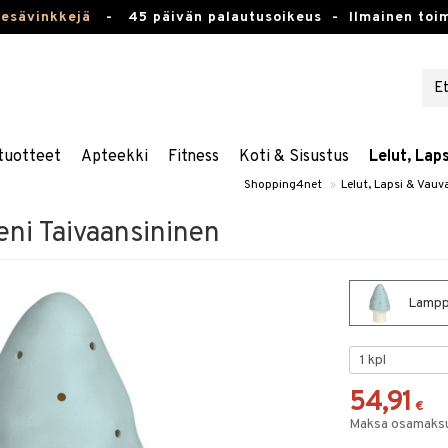
kesävinkkejä
-
45 päivän palautusoikeus -
Ilmainen toim
tuotteet
Apteekki
Fitness
Koti & Sisustus
Lelut, Lap
Shopping4net
»
Lelut, Lapsi & Vauv
eni Taivaansininen
Lamppu
54,91
€
Maksa osamaksul