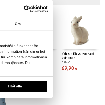
Vinkkejä sinulle
Om
andahålla funktioner för
n information från din enhet
Pieni
Valaisin Kauris
Valaisin Klassinen Kani
 tur kombinera informationen
Valkoinen
HEICO
HEICO
 deras tjänster. Du
114,90
69,90
€
€
Tillåt alla