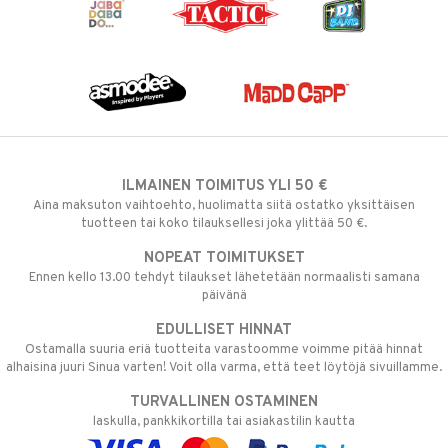
ILMAINEN TOIMITUS YLI 50 €
Aina maksuton vaihtoehto, huolimatta siitä ostatko yksittäisen
tuotteen tai koko tilauksellesi joka ylittää 50 €.
NOPEAT TOIMITUKSET
Ennen kello 13.00 tehdyt tilaukset lähetetään normaalisti samana
päivänä
EDULLISET HINNAT
Ostamalla suuria eriä tuotteita varastoomme voimme pitää hinnat
alhaisina juuri Sinua varten! Voit olla varma, että teet löytöjä sivuillamme.
TURVALLINEN OSTAMINEN
laskulla, pankkikortilla tai asiakastilin kautta