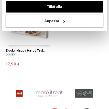
våra cookies vid fortsatt användande av vår webbplats.
Tillåt alla
Anpassa
Dooky Happy Hands Taulu Kädenjälki
DOOKY
17,90
€