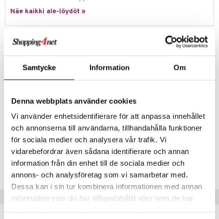
Näe kaikki ale-löydöt »
umi
le
Tuotetieto
 Patrol
Dooky Happy Hands 2D:n avulla voit luoda ainutlaatuisia muistoja
vauvastasi tai lapsestasi. Voit tehdä helposti lapsesi käden tai
pi Pitkätossu
Samtycke
Information
Om
jalanjälkiä saven avulla ja ne säilyvät koko elämän ajan. Siitä tulee hieno
sa Possu
muistoesine itsellesi tai arvokas lahja erityiselle henkilölle, esim äitien-
tai isänpäivänä, erityisiin juhlapäiviin, jouluna tai babyshower-lahjaksi.
 MASKS
Savi on luonnollista ja ihoystävällistä.
Denna webbplats använder cookies
Muuta
kemon
Vi använder enhetsidentifierare för att anpassa innehållet
Koko: halkaisija 16,5 cm, korkeus noin 3,5 cm.
och annonserna till användarna, tillhandahålla funktioner
ållan
för sociala medier och analysera vår trafik. Vi
er Mario
vidarebefordrar även sådana identifierare och annan
Tuotenumero
information från din enhet till de sociala medier och
ru & Pesonen
TDK07-1-XX
annons- och analysföretag som vi samarbetar med.
Dessa kan i sin tur kombinera informationen med annan
Vinkkejä sinulle
information som du har tillhandahållit eller som de har
samlat in när du har använt deras tjänster. Du godkänner