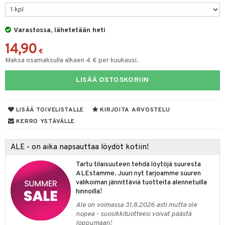
O Minecraft
entarvikkeita
gyn vaatteet
gformers
blarna
taleikit
elut
GO Ninjago
ens Barn
Varastossa, lähetetään heti
nen
ikat
tman
oleikit
neuvot
14,90
GO Speed Champions
ållan
lalaput
keet
kalut
libompa
opelit
iviteettilelut
€
Maksa osamaksulla alkaen 4 € per kuukausi.
GO Spidey
ffi Love
ten aterimet
inkolasit
ta
ney
elyvaunut
LISÄÄ OSTOSKORIIN
O Super Heroes
mintahahmot
ka- & Säilytyslaatikot
ut ja lakit
ney Prinsessat
ysitterit
isuus
ettävät lelut
ic
tipullot & Tarvikkeet
starvikkeita
eli
uviltti
spalvelu
LISÄÄ TOIVELISTALLE
KIRJOITA ARVOSTELU
ipullot & Tarvikkeet
ut
zen
iilit
KERRO YSTÄVÄLLE
ksiä & vastauksia
ut
mähäkkimies
ulelut & helistimet
tuotetta
ALE - on aika napsauttaa löydöt kotiin!
apussit
ry Potter
uvajumppa
 verkkokaupasta
Tartu tilaisuuteen tehdä löytöjä suuresta
lo Kitty
ALEstamme. Juuri nyt tarjoamme suuren
valikoiman jännittäviä tuotteita alennetuilla
.L.
hinnoilla!
mmi Lehmä
Ale on voimassa 31.8.2026 asti mutta ole
nopea - suosikkituotteesi voivat päästä
le
loppumaan!