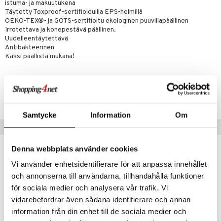
istuma- ja makuutukena
Täytetty Toxproof-sertifioiduilla EPS-helmillä
umi
OEKO-TEX®- ja GOTS-sertifioitu ekologinen puuvillapäällinen
Irrotettava ja konepestävä päällinen.
le
Uudelleentäytettävä
 Patrol
Antibakteerinen
Kaksi päällistä mukana!
pi Pitkätossu
sa Possu
Tuotenumero
TDM23-1-QUI
 MASKS
Samtycke
Information
Om
kemon
Suositut tuotteet
ållan
Denna webbplats använder cookies
er Mario
Vi använder enhetsidentifierare för att anpassa innehållet
ru & Pesonen
och annonserna till användarna, tillhandahålla funktioner
för sociala medier och analysera vår trafik. Vi
vidarebefordrar även sådana identifierare och annan
information från din enhet till de sociala medier och