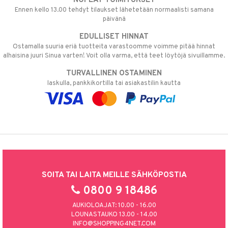
NOPEAT TOIMITUKSET
Ennen kello 13.00 tehdyt tilaukset lähetetään normaalisti samana
päivänä
EDULLISET HINNAT
Ostamalla suuria eriä tuotteita varastoomme voimme pitää hinnat
alhaisina juuri Sinua varten! Voit olla varma, että teet löytöjä sivuillamme.
TURVALLINEN OSTAMINEN
laskulla, pankkikortilla tai asiakastilin kautta
SOITA TAI LAITA MEILLE SÄHKÖPOSTIA
0800 9 18486
AUKIOLOAJAT: 10.00 - 16.00
LOUNASTAUKO 13.00 - 14.00
INFO@SHOPPING4NET.COM