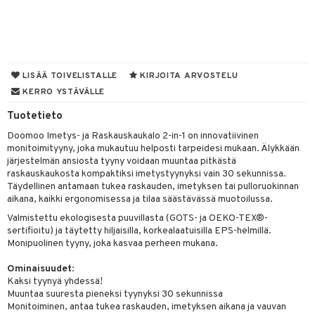
O Minecraft
entarvikkeita
lytys
tipullot & Tarvikkeet
gformers
starvikkeita
blarna
uviltti
taleikit
elut
spalvelu
GO Ninjago
ens Barn
gyn vaatteet
ipullot & Tarvikkeet
ikat
ut
tman
iilit
oleikit
neuvot
ksiä & vastauksia
GO Speed Champions
ållan
kalut
ut
libompa
ulelut & helistimet
opelit
iviteettilelut
LISÄÄ TOIVELISTALLE
KIRJOITA ARVOSTELU
tuotetta
GO Spidey
ffi Love
KERRO YSTÄVÄLLE
apussit
ney
uvajumppa
elyvaunut
 verkkokaupasta
O Super Heroes
mintahahmot
Tuotetieto
ney Prinsessat
ettävät lelut
Doomoo Imetys- ja Raskauskaukalo 2-in-1 on innovatiivinen
ic
eli
monitoimityyny, joka mukautuu helposti tarpeidesi mukaan. Älykkään
järjestelmän ansiosta tyyny voidaan muuntaa pitkästä
zen
raskauskaukosta kompaktiksi imetystyynyksi vain 30 sekunnissa.
Täydellinen antamaan tukea raskauden, imetyksen tai pulloruokinnan
mähäkkimies
aikana, kaikki ergonomisessa ja tilaa säästävässä muotoilussa.
ry Potter
Valmistettu ekologisesta puuvillasta (GOTS- ja OEKO-TEX®-
sertifioitu) ja täytetty hiljaisilla, korkealaatuisilla EPS-helmillä.
lo Kitty
Monipuolinen tyyny, joka kasvaa perheen mukana.
.L.
Ominaisuudet
:
Kaksi tyynyä yhdessä!
mmi Lehmä
Muuntaa suuresta pieneksi tyynyksi 30 sekunnissa
Monitoiminen, antaa tukea raskauden, imetyksen aikana ja vauvan
le