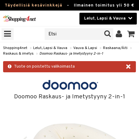
Täydellisiä kesävinkkejä
-
Ilmainen toimitus yli 50 €
Lelut, Lapsi & Vauva
ERKKEJÄ
Kauneudenhoito
JAT
UOTTEITA
Piilolinssit
Shopping4net
»
Lelut, Lapsi & Vauva
»
Vauva & Lapsi
»
Raskaana/Äiti
»
Raskaus & imetys
»
Doomoo Raskaus- ja Imetystyyny 2-in-1
Luontaistuotteet
u
×
Tuote on poistettu valikoimasta
Apteekki
lumateriaalit
atteet
lusetti
lukirjat
Fitness
pi
kirjat
t
Koti & Sisustus
Doomoo Raskaus- ja Imetystyyny 2-in-1
gingsit
ut
rvikkeet
rjat
atteet & Sukat
lelut
Lelut, Lapsi & Vauva
luvaha
pelit
vot
Tuotemerkkejä
oradat
ja maalaa
et
t
alaa
Kampanjat
ot
 Real
Lapsi
otteet
it
lentereita
alaa
elit