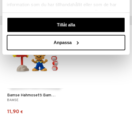
TBA58-1-XX
information som du har tillhandahållit eller som de har
samlat in när du har använt deras tjänster. Du godkänner
våra cookies vid fortsatt användande av vår webbplats.
Vinkkejä sinulle
Tillåt alla
Anpassa
Bamse Hahmosetti Bamse oheistarvikkeilla
BAMSE
11,90
€