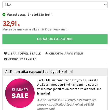
O Minecraft
entarvikkeita
ten Huonekalut
ten aterimet
gformers
inkolasit
ta
blarna
taleikit
elut
GO Ninjago
ens Barn
Varastossa, lähetetään heti
tot
ka- & Säilytyslaatikot
ikat
ut ja lakit
tman
ysitterit
isuus
oleikit
neuvot
32,91
GO Speed Champions
ållan
lytys
tipullot & Tarvikkeet
kalut
starvikkeita
libompa
uviltti
opelit
iviteettilelut
€
spalvelu
Maksa osamaksulla alkaen 6 € per kuukausi.
GO Spidey
ffi Love
gyn vaatteet
ipullot & Tarvikkeet
ut
ney
iilit
elyvaunut
ksiä & vastauksia
LISÄÄ OSTOSKORIIN
O Super Heroes
mintahahmot
ut
ney Prinsessat
ulelut & helistimet
ettävät lelut
tuotetta
ic
apussit
eli
uvajumppa
LISÄÄ TOIVELISTALLE
KIRJOITA ARVOSTELU
 verkkokaupasta
zen
KERRO YSTÄVÄLLE
mähäkkimies
ALE - on aika napsauttaa löydöt kotiin!
ry Potter
Tartu tilaisuuteen tehdä löytöjä suuresta
lo Kitty
ALEstamme. Juuri nyt tarjoamme suuren
valikoiman jännittäviä tuotteita alennetuilla
.L.
hinnoilla!
mmi Lehmä
Ale on voimassa 31.8.2026 asti mutta ole
nopea - suosikkituotteesi voivat päästä
le
loppumaan!