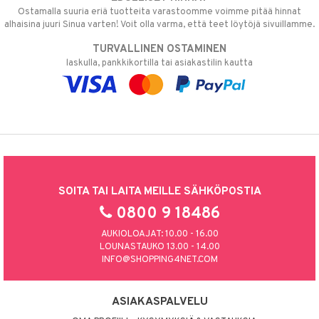
Ostamalla suuria eriä tuotteita varastoomme voimme pitää hinnat
alhaisina juuri Sinua varten! Voit olla varma, että teet löytöjä sivuillamme.
TURVALLINEN OSTAMINEN
laskulla, pankkikortilla tai asiakastilin kautta
SOITA TAI LAITA MEILLE SÄHKÖPOSTIA
0800 9 18486
AUKIOLOAJAT: 10.00 - 16.00
LOUNASTAUKO 13.00 - 14.00
INFO@SHOPPING4NET.COM
ASIAKASPALVELU