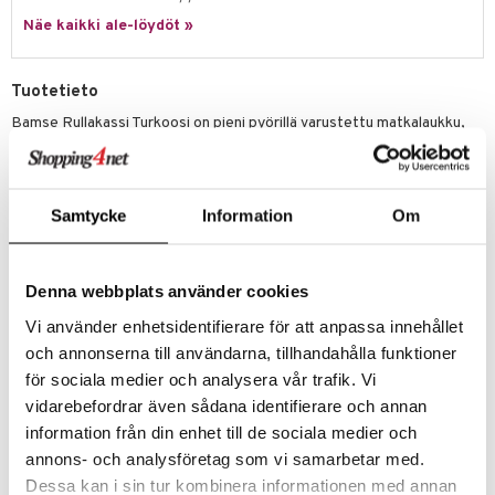
Näe kaikki ale-löydöt »
umi
le
Tuotetieto
 Patrol
Bamse Rullakassi Turkoosi on pieni pyörillä varustettu matkalaukku,
johon mahtuu kaikki mitä lapsi tarvitsee seikkailuun! Matkalaukku sopii
pi Pitkätossu
erinomaisesti lapsille, jotka lähtevät lomalle. Se on sopivan kokoinen
sa Possu
pienelle, joka haluaa kuljettaa sitä itse.
Laukussa on iso lokero, pienempi lokero edessä sekä verkko-osa
Samtycke
Information
Om
 MASKS
sivulla, jossa lapsi voi pitää esimerkiksi vesipulloaan.
kemon
Mitat
: 16 x 31 x 44 cm.
Denna webbplats använder cookies
Muuta
ållan
3 vuotta +
Vi använder enhetsidentifierare för att anpassa innehållet
er Mario
och annonserna till användarna, tillhandahålla funktioner
ru & Pesonen
för sociala medier och analysera vår trafik. Vi
vidarebefordrar även sådana identifierare och annan
information från din enhet till de sociala medier och
annons- och analysföretag som vi samarbetar med.
Tuotenumero
Dessa kan i sin tur kombinera informationen med annan